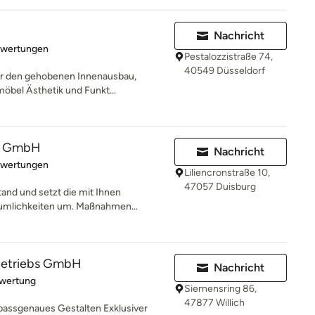
Nachricht
rtung: 5 von 5 Sternen
ewertungen
Pestalozzistraße 74,
40549 Düsseldorf
für den gehobenen Innenausbau,
bel Ästhetik und Funkt...
u GmbH
Nachricht
rtung: 5 von 5 Sternen
ewertungen
Liliencronstraße 10,
47057 Duisburg
and und setzt die mit Ihnen
äumlichkeiten um. Maßnahmen...
 Betriebs GmbH
Nachricht
rtung: 5 von 5 Sternen
ewertung
Siemensring 86,
47877 Willich
d passgenaues Gestalten Exklusiver