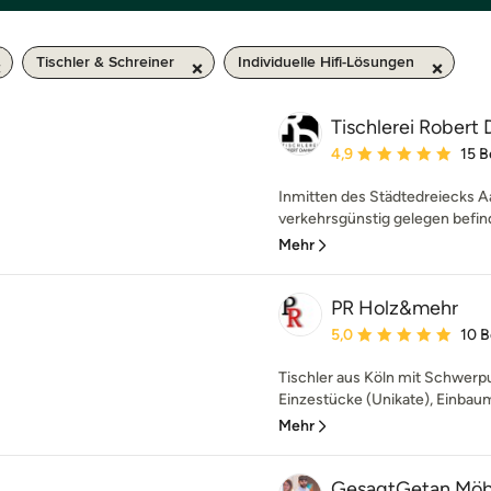
Tischler & Schreiner
Individuelle Hifi-Lösungen
Tischlerei Robert
Durchschnittliche Bewe
4,9
15 
Inmitten des Städtedreiecks A
verkehrsgünstig gelegen befinde
Mehr
PR Holz&mehr
Durchschnittliche Bewe
5,0
10 
Tischler aus Köln mit Schwerpu
Einzestücke (Unikate), Einbaum
Mehr
GesagtGetan Möb