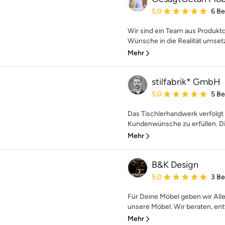
Durchschnittliche Bewe
5,0
6 B
Wir sind ein Team aus Produktd
Wünsche in die Realität umsetzt
Mehr
stilfabrik* GmbH
Durchschnittliche Bewe
5,0
5 B
Das Tischlerhandwerk verfolgt s
Kundenwünsche zu erfüllen. Die
Mehr
B&K Design
Durchschnittliche Bewe
5,0
3 B
Für Deine Möbel geben wir Alle
unsere Möbel. Wir beraten, ent
Mehr