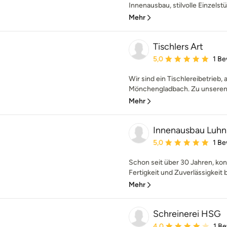
Innenausbau, stilvolle Einzelstü
Mehr
Tischlers Art
Durchschnittliche Bewe
5,0
1 B
Wir sind ein Tischlereibetrieb,
Mönchengladbach. Zu unseren L
Mehr
Innenausbau Luhn
Durchschnittliche Bewe
5,0
1 B
Schon seit über 30 Jahren, ko
Fertigkeit und Zuverlässigkeit b
Mehr
Schreinerei HSG
Durchschnittliche Bewe
4,0
1 B