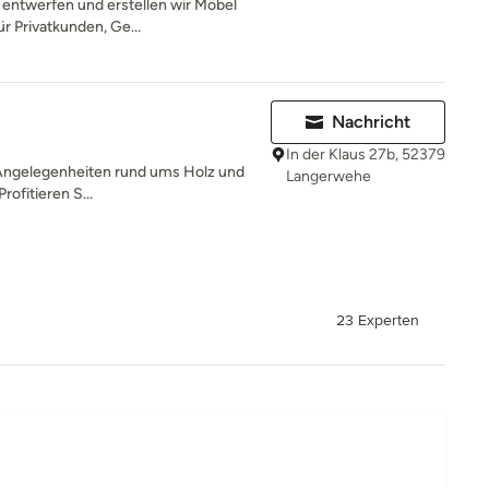
n entwerfen und erstellen wir Möbel
r Privatkunden, Ge...
Nachricht
In der Klaus 27b, 52379
e Angelegenheiten rund ums Holz und
Langerwehe
rofitieren S...
23 Experten