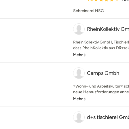
Schreinerei HSG
RheinKollektiv G
RheinKollektiv GmbH, Tischler
dass RheinKollektiv aus Düsseld
Mehr
Camps Gmbh
»Wohn– und Arbeitskultur« sch
neue Herausforderungen anneh
Mehr
d+s tischlerei G