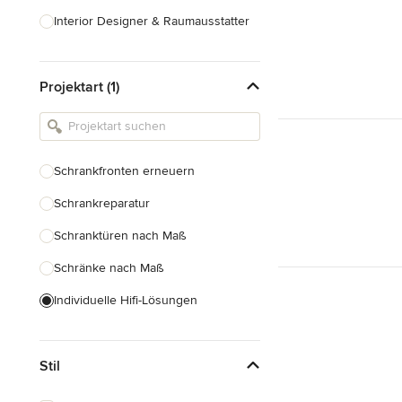
Interior Designer & Raumausstatter
Küchenplanung
Projektart (1)
Landschaftsarchitekten
Armaturen & Sanitärbedarf
Beleuchtung
Schrankfronten erneuern
Einbauschränke
Schrankreparatur
Alle anzeigen
Schranktüren nach Maß
Schränke nach Maß
Individuelle Hifi-Lösungen
Möbel nach Maß
Stil
Küchenschränke nach Maß
Regale nach Maß