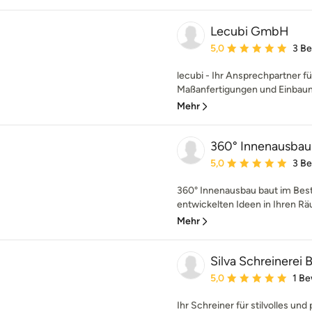
Lecubi GmbH
Durchschnittliche Bewe
5,0
3 B
lecubi - Ihr Ansprechpartner 
Maßanfertigungen und Einbaumö
Mehr
360° Innenausba
Durchschnittliche Bewe
5,0
3 B
360° Innenausbau baut im Best
entwickelten Ideen in Ihren R
Mehr
Silva Schreinerei
Durchschnittliche Bewe
5,0
1 B
Ihr Schreiner für stilvolles un