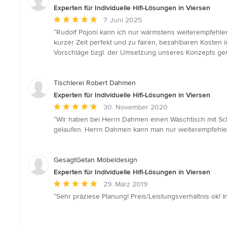
Experten für Individuelle Hifi-Lösungen in Viersen
Durchschnittliche
7. Juni 2025
Bewertung:
“Rudolf Pojoni kann ich nur wärmstens weiterempfehle
5
kurzer Zeit perfekt und zu fairen, bezahlbaren Kosten 
von
Vorschläge bzgl. der Umsetzung unseres Konzepts gema
5
Sternen
Tischlerei Robert Dahmen
Experten für Individuelle Hifi-Lösungen in Viersen
Durchschnittliche
30. November 2020
Bewertung:
“Wir haben bei Herrn Dahmen einen Waschtisch mit Sc
5
gelaufen. Herrn Dahmen kann man nur weiterempfehle
von
5
Sternen
GesagtGetan Möbeldesign
Experten für Individuelle Hifi-Lösungen in Viersen
Durchschnittliche
29. März 2019
Bewertung:
“Sehr präziese Planung! Preis/Leistungsverhältnis ok! 
5
von
5