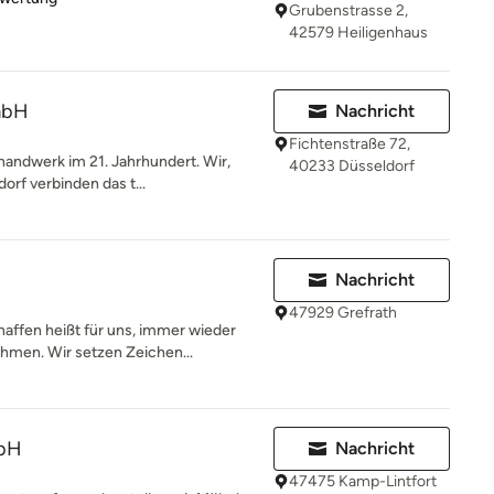
Grubenstrasse 2,
42579 Heiligenhaus
mbH
Nachricht
Fichtenstraße 72,
handwerk im 21. Jahrhundert. Wir,
40233 Düsseldorf
orf verbinden das t...
Nachricht
47929 Grefrath
affen heißt für uns, immer wieder
men. Wir setzen Zeichen...
mbH
Nachricht
47475 Kamp-Lintfort