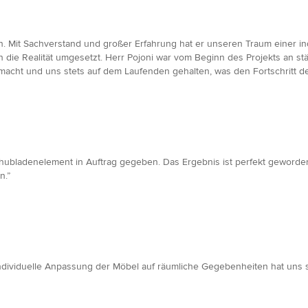
n. Mit Sachverstand und großer Erfahrung hat er unseren Traum einer i
in die Realität umgesetzt. Herr Pojoni war vom Beginn des Projekts an st
cht und uns stets auf dem Laufenden gehalten, was den Fortschritt des 
hubladenelement in Auftrag gegeben. Das Ergebnis ist perfekt geworde
n.”
Individuelle Anpassung der Möbel auf räumliche Gegebenheiten hat uns se