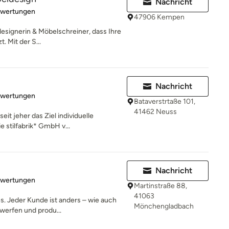
Nachricht
rtung: 5 von 5 Sternen
ewertungen
47906 Kempen
esignerin & Möbelschreiner, dass Ihre
. Mit der S...
Nachricht
rtung: 5 von 5 Sternen
ewertungen
Bataverstrtaße 101,
41462 Neuss
eit jeher das Ziel individuelle
 stilfabrik* GmbH v...
Nachricht
rtung: 5 von 5 Sternen
ewertungen
Martinstraße 88,
41063
s. Jeder Kunde ist anders – wie auch
Mönchengladbach
werfen und produ...