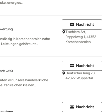
cke, energies...
Nachricht
rtung: 5 von 5 Sternen
ewertung
Tischlers Art,
Pappelweg 1, 41352
 ansässig in Korschenbroich nahe
Korschenbroich
eistungen gehört unt...
Nachricht
rtung: 5 von 5 Sternen
ewertung
Deutscher Ring 73,
42327 Wuppertal
nnten wir unsere handwerkliche
ei zahlreichen kleinen...
Nachricht
rtung: 4 von 5 Sternen
ewertung