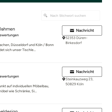
 Dahmen
Nachricht
rtung: 4.9 von 5 Sternen
Bewertungen
52353 Düren-
Birkesdorf
achen, Düsseldorf und Köln / Bonn
t sich unser Tischle...
Nachricht
rtung: 5 von 5 Sternen
Bewertungen
Steinkauzweg 23,
50829 Köln
nkt auf individuellen Möbelbau,
öbel wie Schränke, Si...
eldesign