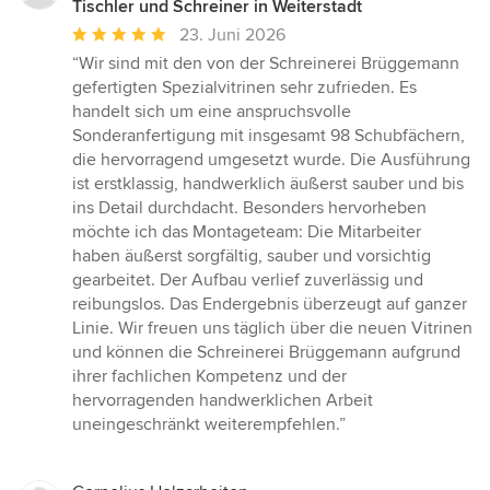
Tischler und Schreiner in Weiterstadt
Durchschnittliche
23. Juni 2026
Bewertung:
“Wir sind mit den von der Schreinerei Brüggemann
5
gefertigten Spezialvitrinen sehr zufrieden. Es
von
handelt sich um eine anspruchsvolle
5
Sonderanfertigung mit insgesamt 98 Schubfächern,
Sternen
die hervorragend umgesetzt wurde. Die Ausführung
ist erstklassig, handwerklich äußerst sauber und bis
ins Detail durchdacht. Besonders hervorheben
möchte ich das Montageteam: Die Mitarbeiter
haben äußerst sorgfältig, sauber und vorsichtig
gearbeitet. Der Aufbau verlief zuverlässig und
reibungslos. Das Endergebnis überzeugt auf ganzer
Linie. Wir freuen uns täglich über die neuen Vitrinen
und können die Schreinerei Brüggemann aufgrund
ihrer fachlichen Kompetenz und der
hervorragenden handwerklichen Arbeit
uneingeschränkt weiterempfehlen.”