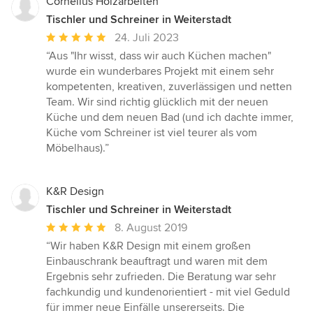
Cornelius Holzarbeiten
Tischler und Schreiner in Weiterstadt
Durchschnittliche
24. Juli 2023
Bewertung:
“Aus "Ihr wisst, dass wir auch Küchen machen"
5
wurde ein wunderbares Projekt mit einem sehr
von
kompetenten, kreativen, zuverlässigen und netten
5
Team. Wir sind richtig glücklich mit der neuen
Sternen
Küche und dem neuen Bad (und ich dachte immer,
Küche vom Schreiner ist viel teurer als vom
Möbelhaus).”
K&R Design
Tischler und Schreiner in Weiterstadt
Durchschnittliche
8. August 2019
Bewertung:
“Wir haben K&R Design mit einem großen
5
Einbauschrank beauftragt und waren mit dem
von
Ergebnis sehr zufrieden. Die Beratung war sehr
5
fachkundig und kundenorientiert - mit viel Geduld
Sternen
für immer neue Einfälle unsererseits. Die