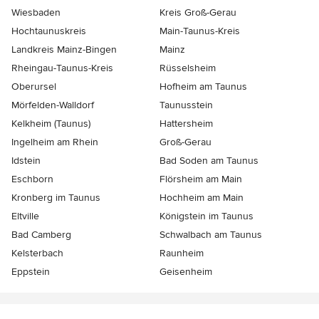
Wiesbaden
Kreis Groß-Gerau
Hochtaunuskreis
Main-Taunus-Kreis
Landkreis Mainz-Bingen
Mainz
Rheingau-Taunus-Kreis
Rüsselsheim
Oberursel
Hofheim am Taunus
Mörfelden-Walldorf
Taunusstein
Kelkheim (Taunus)
Hattersheim
Ingelheim am Rhein
Groß-Gerau
Idstein
Bad Soden am Taunus
Eschborn
Flörsheim am Main
Kronberg im Taunus
Hochheim am Main
Eltville
Königstein im Taunus
Bad Camberg
Schwalbach am Taunus
Kelsterbach
Raunheim
Eppstein
Geisenheim