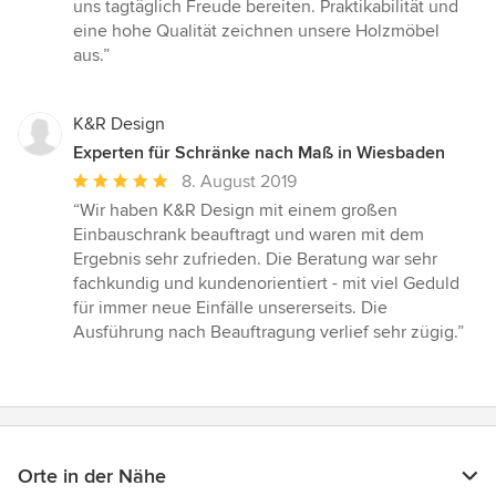
uns tagtäglich Freude bereiten. Praktikabilität und
eine hohe Qualität zeichnen unsere Holzmöbel
aus.”
K&R Design
Experten für Schränke nach Maß in Wiesbaden
Durchschnittliche
8. August 2019
Bewertung:
“Wir haben K&R Design mit einem großen
5
Einbauschrank beauftragt und waren mit dem
von
Ergebnis sehr zufrieden. Die Beratung war sehr
5
fachkundig und kundenorientiert - mit viel Geduld
Sternen
für immer neue Einfälle unsererseits. Die
Ausführung nach Beauftragung verlief sehr zügig.”
Orte in der Nähe