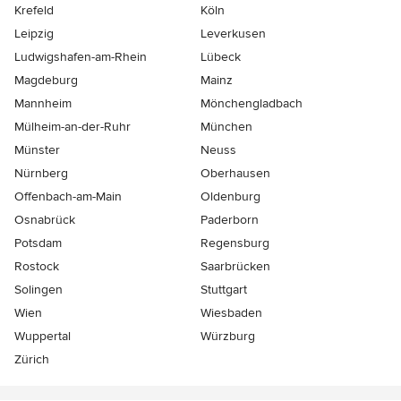
Krefeld
Köln
Leipzig
Leverkusen
Ludwigshafen-am-Rhein
Lübeck
Magdeburg
Mainz
Mannheim
Mönchen­gladbach
Mülheim-an-der-Ruhr
München
Münster
Neuss
Nürnberg
Oberhausen
Offenbach-am-Main
Oldenburg
Osnabrück
Paderborn
Potsdam
Regensburg
Rostock
Saarbrücken
Solingen
Stuttgart
Wien
Wiesbaden
Wuppertal
Würzburg
Zürich