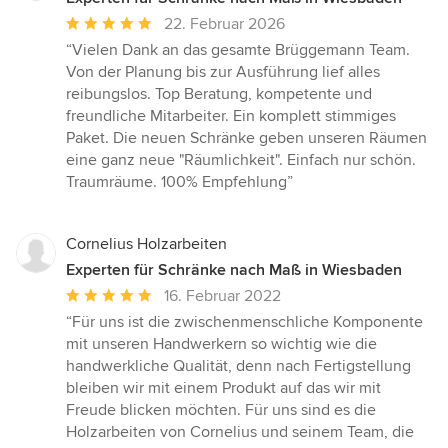
Durchschnittliche
22. Februar 2026
Bewertung:
“Vielen Dank an das gesamte Brüggemann Team.
5
Von der Planung bis zur Ausführung lief alles
von
reibungslos. Top Beratung, kompetente und
5
freundliche Mitarbeiter. Ein komplett stimmiges
Sternen
Paket. Die neuen Schränke geben unseren Räumen
eine ganz neue "Räumlichkeit". Einfach nur schön.
Traumräume. 100% Empfehlung”
Cornelius Holzarbeiten
Experten für Schränke nach Maß in Wiesbaden
Durchschnittliche
16. Februar 2022
Bewertung:
“Für uns ist die zwischenmenschliche Komponente
5
mit unseren Handwerkern so wichtig wie die
von
handwerkliche Qualität, denn nach Fertigstellung
5
bleiben wir mit einem Produkt auf das wir mit
Sternen
Freude blicken möchten. Für uns sind es die
Holzarbeiten von Cornelius und seinem Team, die