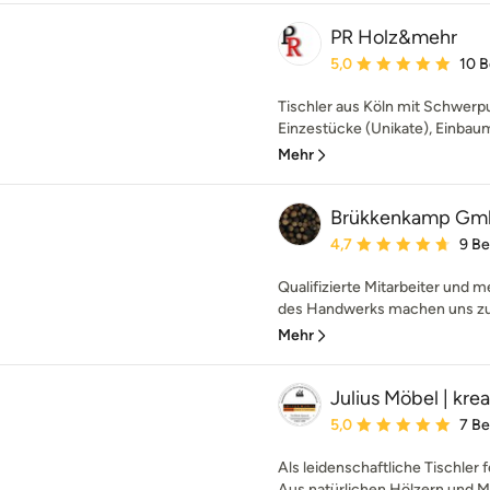
PR Holz&mehr
Durchschnittliche Bewe
5,0
10 
Tischler aus Köln mit Schwerpu
Einzestücke (Unikate), Einbaum
Mehr
Brükkenkamp G
Durchschnittliche Bewe
4,7
9 B
Qualifizierte Mitarbeiter und 
des Handwerks machen uns zu 
Mehr
Julius Möbel | krea
Durchschnittliche Bewe
5,0
7 B
Als leidenschaftliche Tischler
Aus natürlichen Hölzern und Mat