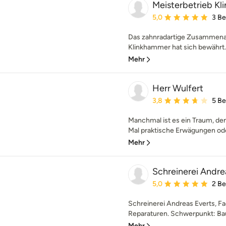
Meisterbetrieb 
Durchschnittliche Bewe
5,0
3 B
Das zahnradartige Zusammenar
Klinkhammer hat sich bewährt.
Mehr
Herr Wulfert
Durchschnittliche Bewe
3,8
5 B
Manchmal ist es ein Traum, den
Mal praktische Erwägungen oder
Mehr
Schreinerei Andre
Durchschnittliche Bewe
5,0
2 B
Schreinerei Andreas Everts, F
Reparaturen. Schwerpunkt: Baut
Mehr