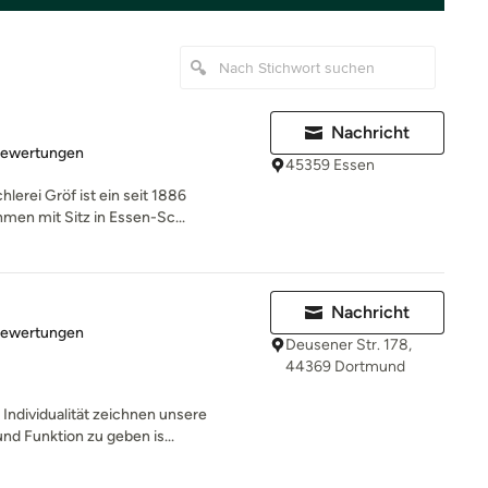
Nachricht
rtung: 4.9 von 5 Sternen
Bewertungen
45359 Essen
erei Gröf ist ein seit 1886
en mit Sitz in Essen-Sc...
Nachricht
rtung: 5 von 5 Sternen
Bewertungen
Deusener Str. 178,
44369 Dortmund
Individualität zeichnen unsere
nd Funktion zu geben is...