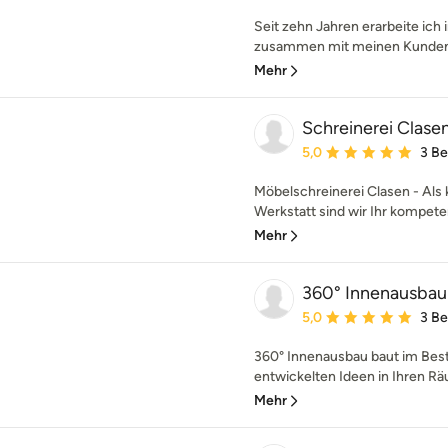
Seit zehn Jahren erarbeite ich 
zusammen mit meinen Kunden (
Mehr
Schreinerei Clase
Durchschnittliche Bewe
5,0
3 B
Möbelschreinerei Clasen - Als 
Werkstatt sind wir Ihr kompete
Mehr
360° Innenausba
Durchschnittliche Bewe
5,0
3 B
360° Innenausbau baut im Best
entwickelten Ideen in Ihren R
Mehr