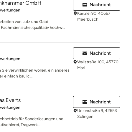
Klinkhammer GmbH
Nachricht
rtung: 5 von 5 Sternen
ewertungen
Kanzlei 90, 40667
Meerbusch
beiten von Lutz und Gabi
 Fachmännische, qualitativ hochw...
Nachricht
rtung: 3.8 von 5 Sternen
ewertungen
Wallstraße 100, 45770
Marl
 Sie verwirklichen wollen, ein anderes
 einfach baulic...
as Everts
Nachricht
rtung: 5 von 5 Sternen
ewertungen
Unionstraße 9, 42653
Solingen
achbetrieb für Sonderlösungen und
ischlerei, Tragwerk...