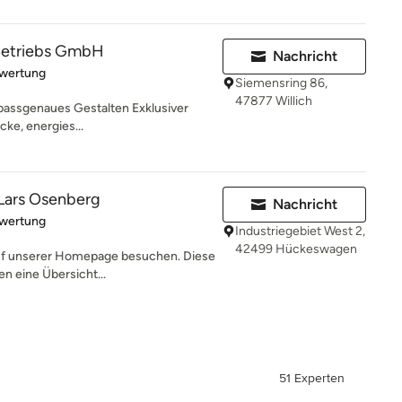
 Betriebs GmbH
Nachricht
rtung: 5 von 5 Sternen
ewertung
Siemensring 86,
47877 Willich
d passgenaues Gestalten Exklusiver
cke, energies...
 Lars Osenberg
Nachricht
rtung: 5 von 5 Sternen
ewertung
Industriegebiet West 2,
42499 Hückeswagen
auf unserer Homepage besuchen. Diese
n eine Übersicht...
51 Experten