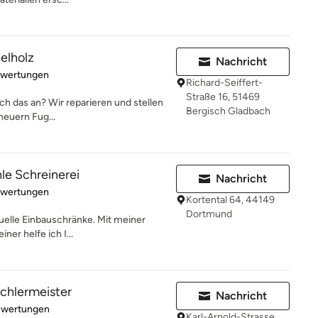
telholz
Nachricht
rtung: 5 von 5 Sternen
ewertungen
Richard-Seiffert-
Straße 16, 51469
ch das an? Wir reparieren und stellen
Bergisch Gladbach
rneuern Fug...
e Schreinerei
Nachricht
rtung: 5 von 5 Sternen
ewertungen
Kortental 64, 44149
Dortmund
duelle Einbauschränke. Mit meiner
ner helfe ich I...
chlermeister
Nachricht
rtung: 5 von 5 Sternen
ewertungen
Karl-Arnold-Strasse,