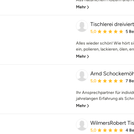
Mehr
Tischlerei dreivier
Durchschnittliche Bewe
5,0
5 B
Alles wieder schön! Wie hört si
ein, polieren, lackieren, ölen, e
Mehr
Arnd Schockemöhl
Durchschnittliche Bewe
5,0
7 B
Ihr Ansprechpartner für indivi
jahrelangen Erfahrung als Schrei
Mehr
WilmersRobert Tis
Durchschnittliche Bewe
5,0
4 B