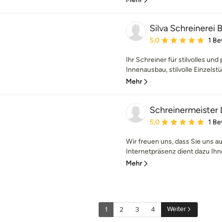
Silva Schreinerei
Durchschnittliche Bewe
5,0
1 B
Ihr Schreiner für stilvolles un
Innenausbau, stilvolle Einzelstü
Mehr
Schreinermeister
Durchschnittliche Bewe
5,0
1 B
Wir freuen uns, dass Sie uns 
Internetpräsenz dient dazu Ihne
Mehr
Weiter
1
2
3
4