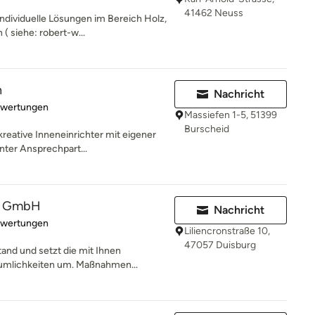
41462 Neuss
individuelle Lösungen im Bereich Holz,
 siehe: robert-w...
n
Nachricht
rtung: 5 von 5 Sternen
ewertungen
Massiefen 1-5, 51399
Burscheid
kreative Inneneinrichter mit eigener
nter Ansprechpart...
u GmbH
Nachricht
rtung: 5 von 5 Sternen
ewertungen
Liliencronstraße 10,
47057 Duisburg
and und setzt die mit Ihnen
äumlichkeiten um. Maßnahmen...