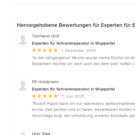
Hervorgehobene Bewertungen für Experten für S
Tischlerei Gröf
Experten für Schrankreparatur in Wuppertal
Durchschnittliche
1. Dezember 2025
Bewertung:
“In der vergangenen Woche wurde meine Küche um Aufsa
5
Bedanken möchte ich mich auch bei dem sehr netten u
von
5
Sternen
PR Holz&mehr
Experten für Schrankreparatur in Wuppertal
Durchschnittliche
7. Juni 2025
Bewertung:
“Rudolf Pojoni kann ich nur wärmstens weiterempfehle
5
kurzer Zeit perfekt und zu fairen, bezahlbaren Kosten 
von
Vorschläge bzgl. der Umsetzung unseres Konzepts gema
5
Sternen
Holz Total