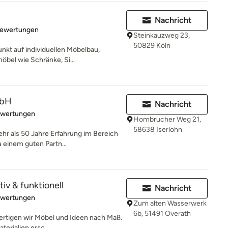
Nachricht
rtung: 5 von 5 Sternen
Bewertungen
Steinkauzweg 23,
50829 Köln
nkt auf individuellen Möbelbau,
öbel wie Schränke, Si...
mbH
Nachricht
rtung: 4.7 von 5 Sternen
ewertungen
Hombrucher Weg 21,
58638 Iserlohn
mehr als 50 Jahre Erfahrung im Bereich
einem guten Partn...
tiv & funktionell
Nachricht
rtung: 5 von 5 Sternen
ewertungen
Zum alten Wasserwerk
6b, 51491 Overath
 fertigen wir Möbel und Ideen nach Maß.
erialien ersc...