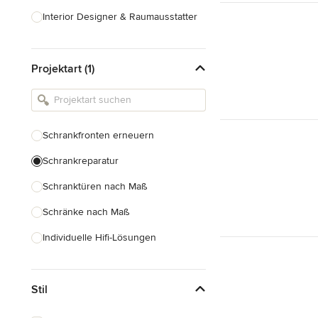
Interior Designer & Raumausstatter
Küchenplanung
Projektart (1)
Landschaftsarchitekten
Armaturen & Sanitärbedarf
Beleuchtung
Schrankfronten erneuern
Einbauschränke
Schrankreparatur
Alle anzeigen
Schranktüren nach Maß
Schränke nach Maß
Individuelle Hifi-Lösungen
Möbel nach Maß
Stil
Küchenschränke nach Maß
Regale nach Maß