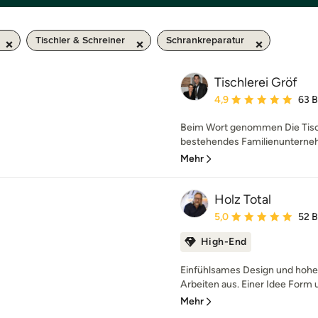
Tischler & Schreiner
Schrankreparatur
Tischlerei Gröf
Durchschnittliche Bewe
4,9
63 
Beim Wort genommen Die Tischl
bestehendes Familienunternehm
Mehr
Holz Total
Durchschnittliche Bewe
5,0
52 
High-End
Einfühlsames Design und hohe 
Arbeiten aus. Einer Idee Form u
Mehr