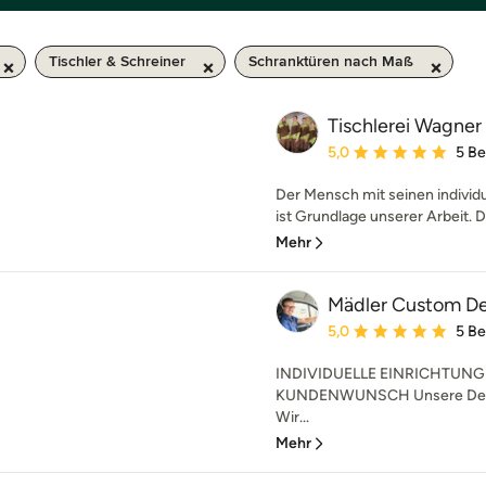
Tischler & Schreiner
Schranktüren nach Maß
Tischlerei Wagne
Durchschnittliche Bewe
5,0
5 B
Der Mensch mit seinen individ
ist Grundlage unserer Arbeit. Da
Mehr
Mädler Custom De
Durchschnittliche Bewe
5,0
5 B
INDIVIDUELLE EINRICHTUN
KUNDENWUNSCH Unsere Devis
Wir...
Mehr