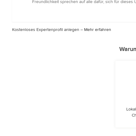
5
Freundlichkeit sprechen auf alle dafür, sich für diese
von
5
Sternen
Kostenloses Expertenprofil anlegen –
Mehr erfahren
Warum 
Lokal
Ch