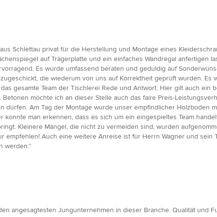
er aus Schlettau privat für die Herstellung und Montage eines Kleiders
ächenspiegel auf Trägerplatte und ein einfaches Wandregal anfertigen la
hervorragend. Es wurde umfassend beraten und geduldig auf Sonderwün
ugeschickt, die wiederum von uns auf Korrektheit geprüft wurden. Es 
das gesamte Team der Tischlerei Rede und Antwort. Hier gilt auch ein b
etonen möchte ich an dieser Stelle auch das faire Preis-Leistungsverhäl
 dürfen. Am Tag der Montage wurde unser empfindlicher Holzboden mit
er konnte man erkennen, dass es sich um ein eingespieltes Team handel
ringt. Kleinere Mängel, die nicht zu vermeiden sind, wurden aufgenomme
r empfehlen! Auch eine weitere Anreise ist für Herrn Wagner und sein T
en werden.”
en angesagtesten Jungunternehmen in dieser Branche. Qualität und Funkt