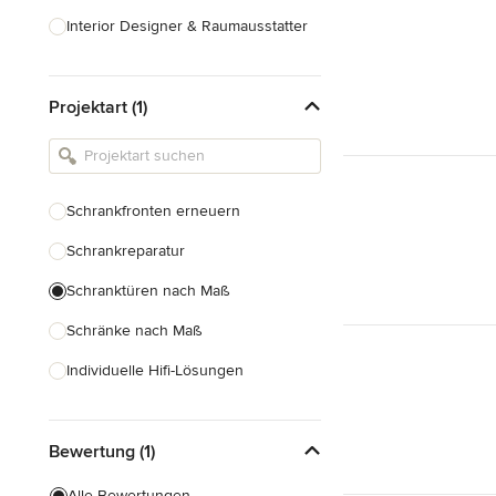
Interior Designer & Raumausstatter
Küchenplanung
Projektart (1)
Landschaftsarchitekten
Armaturen & Sanitärbedarf
Beleuchtung
Schrankfronten erneuern
Einbauschränke
Schrankreparatur
Alle anzeigen
Schranktüren nach Maß
Schränke nach Maß
Individuelle Hifi-Lösungen
Möbel nach Maß
Bewertung (1)
Küchenschränke nach Maß
Regale nach Maß
Alle Bewertungen