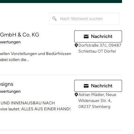
r GmbH & Co. KG
Nachricht
rtung: 5 von 5 Sternen
ewertungen
Dorfstraße 37c, 09487
Schlettau OT Dörfel
uellen Vorstellungen und Bedürfnissen
bei sollen die...
signs
Nachricht
rtung: 5 von 5 Sternen
ewertungen
Adrian Mädler, Neue
Wildenauer Str. 4,
G UND INNENAUSBAU NACH
08237 Steinberg
e lautet: ALLES AUS EINER HAND!