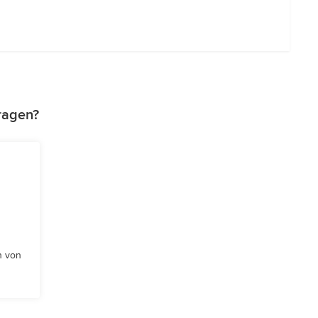
tragen?
n von