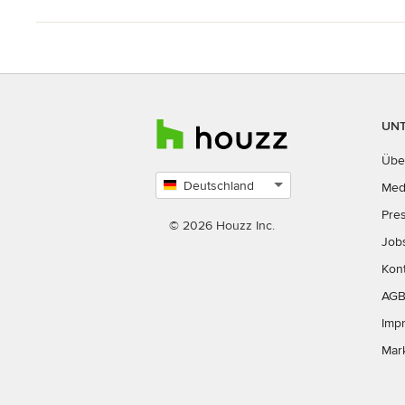
UN
Übe
Deutschland
Med
Land
Pre
auswählen
© 2026 Houzz Inc.
Job
Kon
AG
Imp
Mar