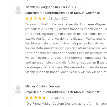
Tischlerei Wagner GmbH & Co. KG
Experten für Schranktüren nach Maß in Chemnitz
Durchschnittliche
28. Juni 2021
Bewertung:
“Wir - wohnhaft in Berlin - haben die Tischlerei Wagn
5
(ca. 500 x 230 cm). Zusätzlich haben wir noch einen Fl
von
Durchführung und Kommunikation mit der Firma lief 
5
exakte Ausführung wurden uns Skizzen (Werkplanung) z
Sternen
Nachfragen stand sowohl Herr Wagner selbst, als auch 
für die Detailumsetzungen des Schlafzimmerschrankes. B
Unternehmen die ein oder andere Scheibe abschneiden
wurden zu unserer vollen Zufriedenheit umgesetzt. Hi
und gelassen bleibt und die Arbeiten sauber zu Ende b
Leistungen der Tischlerei Wagner und können diese nu
Tischlereibedarf haben, dann wissen wir, wo wir anruf
Mädler Custom Designs
Experten für Schranktüren nach Maß in Chemnitz
Durchschnittliche
30. Januar 2018
Bewertung:
“Die Firma Mädler Custom Designs gehört für mich zu d