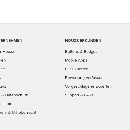
TERNEHMEN
HOUZZ ERKUNDEN
r Houzz
Buttons & Badges
ien
Mobile Apps
sse
Für Experten
s
Bewertung verfassen
takt
Vorgeschlagene Experten
B
&
Datenschutz
Support & FAQs
ressum
ken- & Urheberrecht