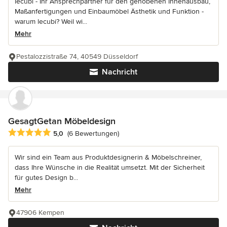
lecubi - Ihr Ansprechpartner für den gehobenen Innenausbau,
Maßanfertigungen und Einbaumöbel Ästhetik und Funktion -
warum lecubi? Weil wi...
Mehr
Pestalozzistraße 74, 40549 Düsseldorf
Nachricht
GesagtGetan Möbeldesign
Durchschnittliche Bewertung: 5 von 5 Sternen
5,0
(6 Bewertungen)
Wir sind ein Team aus Produktdesignerin & Möbelschreiner,
dass Ihre Wünsche in die Realität umsetzt. Mit der Sicherheit
für gutes Design b...
Mehr
47906 Kempen