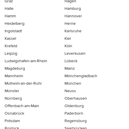
Graz
Hagen
Halle
Hamburg
Hamm
Hannover
Heidelberg
Herne
Ingolstadt
Karlsruhe
Kassel
Kiel
Krefeld
Köln
Leipzig
Leverkusen
Ludwigshafen-am-Rhein
Lübeck
Magdeburg
Mainz
Mannheim
Mönchen­gladbach
Mülheim-an-der-Ruhr
München
Münster
Neuss
Nürnberg
Oberhausen
Offenbach-am-Main
Oldenburg
Osnabrück
Paderborn
Potsdam
Regensburg
Rostock
Saarbrücken