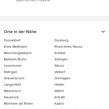
spannende Projekte.”
Orte in der Nähe
Düsseldorf
Duisburg
Kreis Mettmann
Rhein-Kreis Neuss
Mönchengladbach
Krefeld
Mülheim (Ruhr)
Solingen
Leverkusen
Neuss
Ratingen
Velbert
Grevenbroich
Dormagen
Langenfeld
Hilden
Meerbusch
Willich
Neubrück
Erkrath
Monheim am Rhein
Kaarst