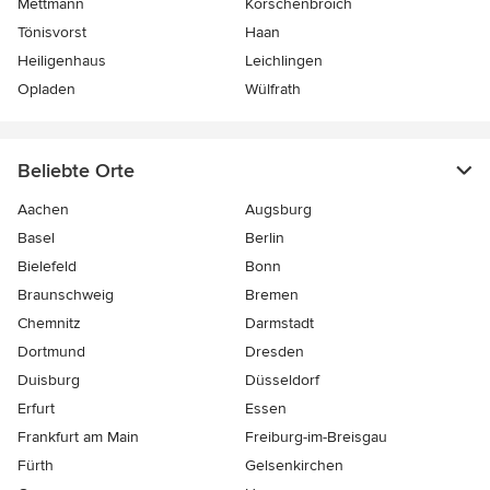
Mettmann
Korschenbroich
Tönisvorst
Haan
Heiligenhaus
Leichlingen
Opladen
Wülfrath
Beliebte Orte
Aachen
Augsburg
Basel
Berlin
Bielefeld
Bonn
Braunschweig
Bremen
Chemnitz
Darmstadt
Dortmund
Dresden
Duisburg
Düsseldorf
Erfurt
Essen
Frankfurt am Main
Freiburg-im-Breisgau
Fürth
Gelsenkirchen