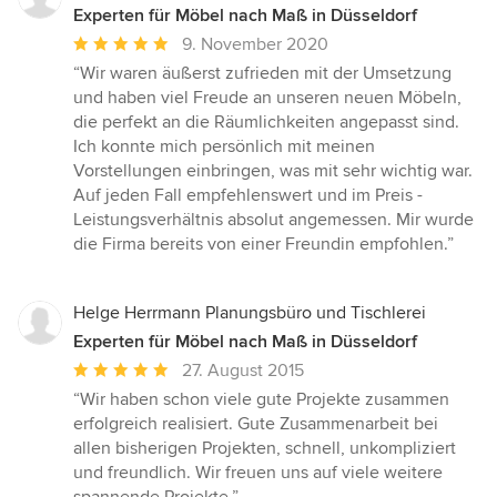
Experten für Möbel nach Maß in Düsseldorf
Durchschnittliche
9. November 2020
Bewertung:
“Wir waren äußerst zufrieden mit der Umsetzung
5
und haben viel Freude an unseren neuen Möbeln,
von
die perfekt an die Räumlichkeiten angepasst sind.
5
Ich konnte mich persönlich mit meinen
Sternen
Vorstellungen einbringen, was mit sehr wichtig war.
Auf jeden Fall empfehlenswert und im Preis -
Leistungsverhältnis absolut angemessen. Mir wurde
die Firma bereits von einer Freundin empfohlen.”
Helge Herrmann Planungsbüro und Tischlerei
Experten für Möbel nach Maß in Düsseldorf
Durchschnittliche
27. August 2015
Bewertung:
“Wir haben schon viele gute Projekte zusammen
5
erfolgreich realisiert. Gute Zusammenarbeit bei
von
allen bisherigen Projekten, schnell, unkompliziert
5
und freundlich. Wir freuen uns auf viele weitere
Sternen