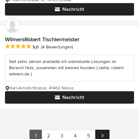
Nachricht
WilmersRobert Tischlermeister
Durchschnittliche Bewertung: 5 von 5 Sternen
5,0
(4 Bewertungen)
Seit zehn Jahren erarbeite ich individuelle Lösungen im
Bereich Holz, zusammen mit meinen Kunden ( siehe: robert-
wilmers.de ).
Karl-Arnold-Strasse, 41462 Neuss
Nachricht
1
2
3
4
5