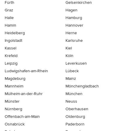
Fürth
Gelsenkirchen
Graz
Hagen
Halle
Hamburg
Hamm
Hannover
Heidelberg
Herne
Ingolstadt
Karlsruhe
Kassel
Kiel
Krefeld
Köln
Leipzig
Leverkusen
Ludwigshafen-am-Rhein
Lübeck
Magdeburg
Mainz
Mannheim
Mönchen­gladbach
Mülheim-an-der-Ruhr
München
Münster
Neuss
Nürnberg
Oberhausen
Offenbach-am-Main
Oldenburg
Osnabrück
Paderborn