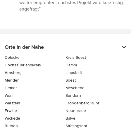
5
weiter empfehlen; nächstes Projekt wird kurzfristig
Sternen
angefragt”
Orte in der Nähe
Delecke
Kreis Soest
Hochsauerlandkreis
Hamm
Arnsberg
Lippstadt
Menden
Soest
Hemer
Meschede
Werl
Sundern
Warstein
Fröndenberg/Ruhr
Erwitte
Neuenrade
Wickede
Balve
Rüthen
Stüttingshof