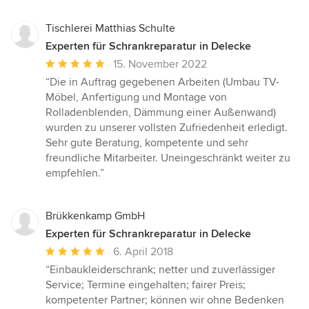
Tischlerei Matthias Schulte
Experten für Schrankreparatur in Delecke
Durchschnittliche
15. November 2022
Bewertung:
“Die in Auftrag gegebenen Arbeiten (Umbau TV-
5
Möbel, Anfertigung und Montage von
von
Rolladenblenden, Dämmung einer Außenwand)
5
wurden zu unserer vollsten Zufriedenheit erledigt.
Sternen
Sehr gute Beratung, kompetente und sehr
freundliche Mitarbeiter. Uneingeschränkt weiter zu
empfehlen.”
Brükkenkamp GmbH
Experten für Schrankreparatur in Delecke
Durchschnittliche
6. April 2018
Bewertung:
“Einbaukleiderschrank; netter und zuverlässiger
5
Service; Termine eingehalten; fairer Preis;
von
kompetenter Partner; können wir ohne Bedenken