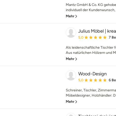
Mantz GmbH & Co. KG gehoben
individuell der Kundenwunsch, so
Mehr
Julius Möbel | krea
Durchschnittliche Bewe
5,0
7 B
Als leidenschaftliche Tischler
Aus natürlichen Hölzern und Mat
Mehr
Wood-Design
Durchschnittliche Bewe
5,0
6 B
Schreiner, Tischler, Zimmerma
Möbeldesigner, Holzhändler: Die
Mehr