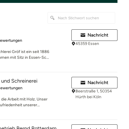
Nachricht
rtung: 4.9 von 5 Sternen
Bewertungen
45359 Essen
erei Gröf ist ein seit 1886
en mit Sitz in Essen-Sc...
und Schreinerei
Nachricht
rtung: 5 von 5 Sternen
Bewertungen
Beerstraße 1, 50354
Hürth bei Köln
s die Arbeit mit Holz. Unser
ufriedenheit unserer...
rbetrieb Bernd Rotterdam