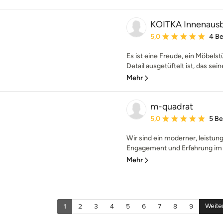
KOITKA Innenau
Durchschnittliche Bewe
5,0
4 B
Es ist eine Freude, ein Möbelstü
Detail ausgetüftelt ist, das sein
Mehr
m-quadrat
Durchschnittliche Bewe
5,0
5 B
Wir sind ein moderner, leistung
Engagement und Erfahrung im 
Mehr
Weite
1
2
3
4
5
6
7
8
9