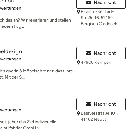
telholz
Nachricht
rtung: 5 von 5 Sternen
ewertungen
Richard-Seiffert-
Straße 16, 51469
ch das an? Wir reparieren und stellen
Bergisch Gladbach
rneuern Fug...
eldesign
Nachricht
rtung: 5 von 5 Sternen
ewertungen
47906 Kempen
esignerin & Möbelschreiner, dass Ihre
. Mit der S...
Nachricht
rtung: 5 von 5 Sternen
ewertungen
Bataverstrtaße 101,
41462 Neuss
eit jeher das Ziel individuelle
 stilfabrik* GmbH v...