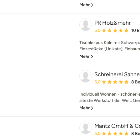
Mehr
PR Holz&mehr
Durchschnittliche Bewe
5,0
10 
Tischler aus Köln mit Schwerpu
Einzestücke (Unikate), Einbaum
Mehr
Schreinerei Sahn
Durchschnittliche Bewe
5,0
8 B
Individuell Wohnen - schöner le
älteste Werkstoff der Welt. Ge
Mehr
Mantz GmbH & C
Durchschnittliche Bewe
5,0
8 B