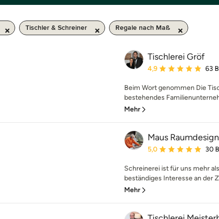
Tischler & Schreiner
Regale nach Maß
Tischlerei Gröf
Durchschnittliche Bewe
4,9
63 
Beim Wort genommen Die Tischl
bestehendes Familienunternehm
Mehr
Maus Raumdesign 
Durchschnittliche Bewe
5,0
30 
Schreinerei ist für uns mehr al
beständiges Interesse an der Z
Mehr
Tischlerei Meiste