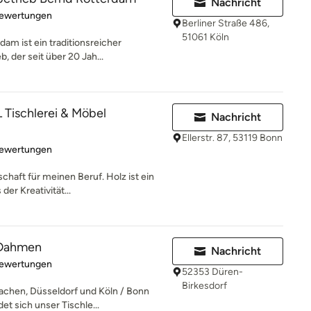
Nachricht
rtung: 5 von 5 Sternen
Bewertungen
Berliner Straße 486,
51061 Köln
am ist ein traditionsreicher
, der seit über 20 Jah...
ischlerei & Möbel
Nachricht
Ellerstr. 87, 53119 Bonn
rtung: 4.9 von 5 Sternen
Bewertungen
chaft für meinen Beruf. Holz ist ein
er Kreativität...
 Dahmen
Nachricht
rtung: 4.9 von 5 Sternen
Bewertungen
52353 Düren-
Birkesdorf
achen, Düsseldorf und Köln / Bonn
t sich unser Tischle...