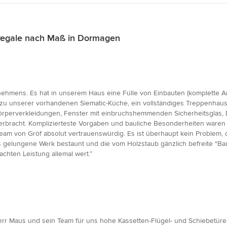
Regale nach Maß in Dormagen
nehmens. Es hat in unserem Haus eine Fülle von Einbauten (komplette A
u unserer vorhandenen Siematic-Küche, ein vollständiges Treppenhaus,
zkörperverkleidungen, Fenster mit einbruchshemmenden Sicherheitsglas
ät erbracht. Komplizierteste Vorgaben und bauliche Besonderheiten ware
s Team von Gröf absolut vertrauenswürdig. Es ist überhaupt kein Problem
elungene Werk bestaunt und die vom Holzstaub gänzlich befreite "Baust
achten Leistung allemal wert.”
r Maus und sein Team für uns hohe Kassetten-Flügel- und Schiebetüren 