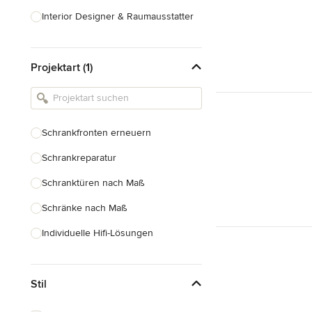
Interior Designer & Raumausstatter
Küchenplanung
Projektart (1)
Landschaftsarchitekten
Armaturen & Sanitärbedarf
Beleuchtung
Schrankfronten erneuern
Einbauschränke
Schrankreparatur
Alle anzeigen
Schranktüren nach Maß
Schränke nach Maß
Individuelle Hifi-Lösungen
Möbel nach Maß
Stil
Küchenschränke nach Maß
Regale nach Maß