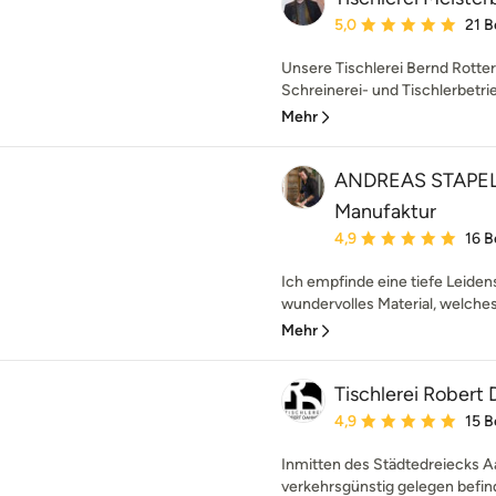
Durchschnittliche Bewe
5,0
21 
Unsere Tischlerei Bernd Rotterd
Schreinerei- und Tischlerbetrieb
Mehr
ANDREAS STAPEL T
Manufaktur
Durchschnittliche Bewe
4,9
16 
Ich empfinde eine tiefe Leidens
wundervolles Material, welches d
Mehr
Tischlerei Robert
Durchschnittliche Bewe
4,9
15 
Inmitten des Städtedreiecks A
verkehrsgünstig gelegen befinde