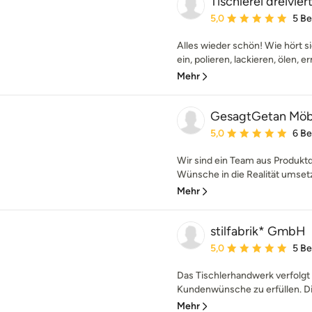
Tischlerei dreivier
Durchschnittliche Bewe
5,0
5 B
Alles wieder schön! Wie hört si
ein, polieren, lackieren, ölen, e
Mehr
GesagtGetan Möb
Durchschnittliche Bewe
5,0
6 B
Wir sind ein Team aus Produktd
Wünsche in die Realität umsetzt
Mehr
stilfabrik* GmbH
Durchschnittliche Bewe
5,0
5 B
Das Tischlerhandwerk verfolgt s
Kundenwünsche zu erfüllen. Die
Mehr