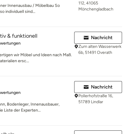
112, 41065
er Innenausbau / Möbelbau So
Mönchengladbach
 individuell sind...
tiv & funktionell
Nachricht
rtung: 5 von 5 Sternen
ewertungen
Zum alten Wasserwerk
6b, 51491 Overath
 fertigen wir Möbel und Ideen nach Maß.
erialien ersc...
Nachricht
rtung: 5 von 5 Sternen
ewertungen
Pollerhofstraße 16,
51789 Lindlar
nn, Bodenleger, Innenausbauer,
 Liste der Experten...