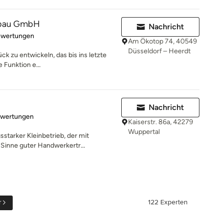
sbau GmbH
Nachricht
rtung: 5 von 5 Sternen
ewertungen
Am Ökotop 74, 40549
Düsseldorf – Heerdt
ck zu entwickeln, das bis ins letzte
e Funktion e...
Nachricht
rtung: 5 von 5 Sternen
ewertungen
Kaiserstr. 86a, 42279
Wuppertal
sstarker Kleinbetrieb, der mit
Sinne guter Handwerkertr...
r
122 Experten