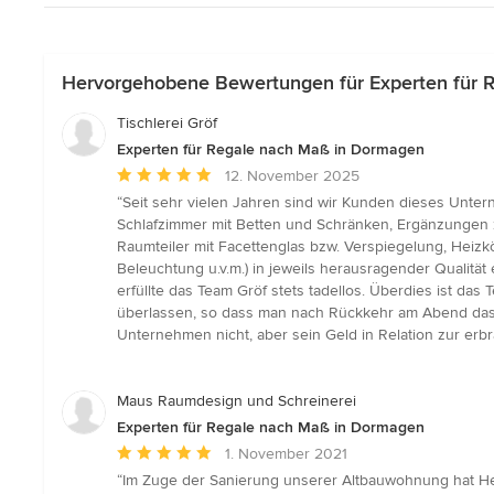
Hervorgehobene Bewertungen für Experten für 
Tischlerei Gröf
Experten für Regale nach Maß in Dormagen
Durchschnittliche
12. November 2025
Bewertung:
“Seit sehr vielen Jahren sind wir Kunden dieses Unter
5
Schlafzimmer mit Betten und Schränken, Ergänzungen z
von
Raumteiler mit Facettenglas bzw. Verspiegelung, Hei
5
Beleuchtung u.v.m.) in jeweils herausragender Qualit
Sternen
erfüllte das Team Gröf stets tadellos. Überdies ist da
überlassen, so dass man nach Rückkehr am Abend das g
Unternehmen nicht, aber sein Geld in Relation zur erbr
Maus Raumdesign und Schreinerei
Experten für Regale nach Maß in Dormagen
Durchschnittliche
1. November 2021
Bewertung:
“Im Zuge der Sanierung unserer Altbauwohnung hat Her