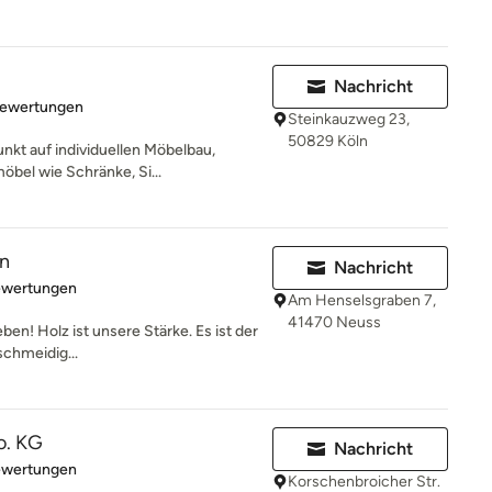
Nachricht
rtung: 5 von 5 Sternen
Bewertungen
Steinkauzweg 23,
50829 Köln
nkt auf individuellen Möbelbau,
öbel wie Schränke, Si...
en
Nachricht
rtung: 5 von 5 Sternen
ewertungen
Am Henselsgraben 7,
41470 Neuss
ben! Holz ist unsere Stärke. Es ist der
schmeidig...
o. KG
Nachricht
rtung: 5 von 5 Sternen
ewertungen
Korschenbroicher Str.