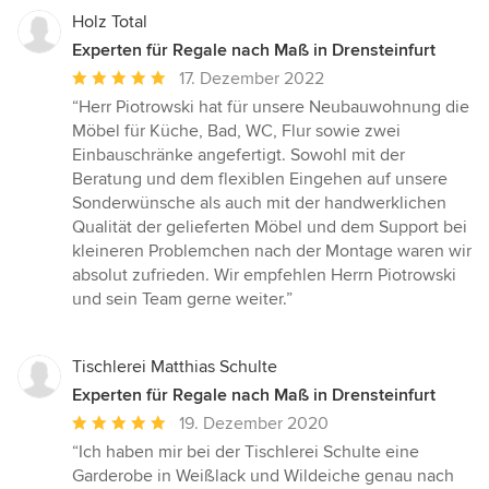
Holz Total
Experten für Regale nach Maß in Drensteinfurt
Durchschnittliche
17. Dezember 2022
Bewertung:
“Herr Piotrowski hat für unsere Neubauwohnung die
5
Möbel für Küche, Bad, WC, Flur sowie zwei
von
Einbauschränke angefertigt. Sowohl mit der
5
Beratung und dem flexiblen Eingehen auf unsere
Sternen
Sonderwünsche als auch mit der handwerklichen
Qualität der gelieferten Möbel und dem Support bei
kleineren Problemchen nach der Montage waren wir
absolut zufrieden. Wir empfehlen Herrn Piotrowski
und sein Team gerne weiter.”
Tischlerei Matthias Schulte
Experten für Regale nach Maß in Drensteinfurt
Durchschnittliche
19. Dezember 2020
Bewertung:
“Ich haben mir bei der Tischlerei Schulte eine
5
Garderobe in Weißlack und Wildeiche genau nach