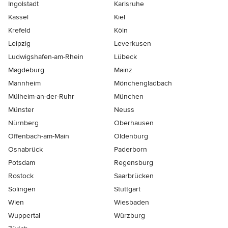
Ingolstadt
Karlsruhe
Kassel
Kiel
Krefeld
Köln
Leipzig
Leverkusen
Ludwigshafen-am-Rhein
Lübeck
Magdeburg
Mainz
Mannheim
Mönchen­gladbach
Mülheim-an-der-Ruhr
München
Münster
Neuss
Nürnberg
Oberhausen
Offenbach-am-Main
Oldenburg
Osnabrück
Paderborn
Potsdam
Regensburg
Rostock
Saarbrücken
Solingen
Stuttgart
Wien
Wiesbaden
Wuppertal
Würzburg