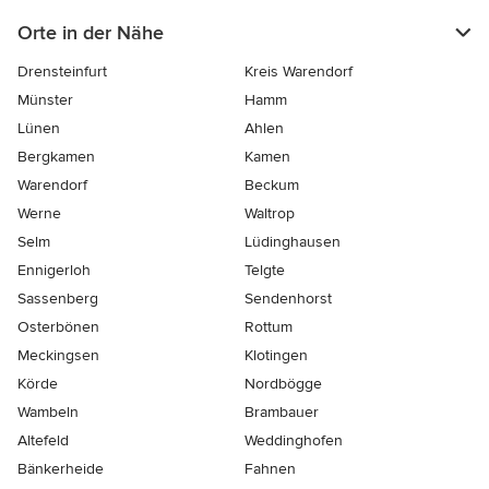
Orte in der Nähe
Drensteinfurt
Kreis Warendorf
Münster
Hamm
Lünen
Ahlen
Bergkamen
Kamen
Warendorf
Beckum
Werne
Waltrop
Selm
Lüdinghausen
Ennigerloh
Telgte
Sassenberg
Sendenhorst
Osterbönen
Rottum
Meckingsen
Klotingen
Körde
Nordbögge
Wambeln
Brambauer
Altefeld
Weddinghofen
Bänkerheide
Fahnen