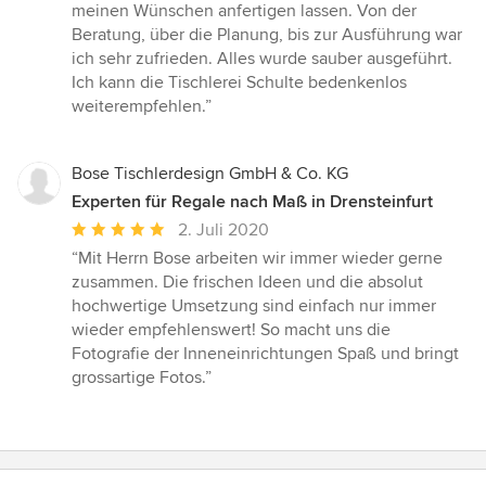
von
meinen Wünschen anfertigen lassen. Von der
5
Beratung, über die Planung, bis zur Ausführung war
Sternen
ich sehr zufrieden. Alles wurde sauber ausgeführt.
Ich kann die Tischlerei Schulte bedenkenlos
weiterempfehlen.”
Bose Tischlerdesign GmbH & Co. KG
Experten für Regale nach Maß in Drensteinfurt
Durchschnittliche
2. Juli 2020
Bewertung:
“Mit Herrn Bose arbeiten wir immer wieder gerne
5
zusammen. Die frischen Ideen und die absolut
von
hochwertige Umsetzung sind einfach nur immer
5
wieder empfehlenswert! So macht uns die
Sternen
Fotografie der Inneneinrichtungen Spaß und bringt
grossartige Fotos.”