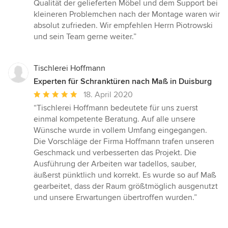
Qualität der gelieferten Möbel und dem Support bei
kleineren Problemchen nach der Montage waren wir
absolut zufrieden. Wir empfehlen Herrn Piotrowski
und sein Team gerne weiter.”
Tischlerei Hoffmann
Experten für Schranktüren nach Maß in Duisburg
Durchschnittliche
18. April 2020
Bewertung:
“Tischlerei Hoffmann bedeutete für uns zuerst
5
einmal kompetente Beratung. Auf alle unsere
von
Wünsche wurde in vollem Umfang eingegangen.
5
Die Vorschläge der Firma Hoffmann trafen unseren
Sternen
Geschmack und verbesserten das Projekt. Die
Ausführung der Arbeiten war tadellos, sauber,
äußerst pünktlich und korrekt. Es wurde so auf Maß
gearbeitet, dass der Raum größtmöglich ausgenutzt
und unsere Erwartungen übertroffen wurden.”