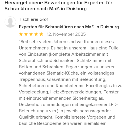
Hervorgehobene Bewertungen für Experten für
Schranktüren nach Maß in Duisburg
Tischlerei Gröf
Experten für Schranktüren nach Maß in Duisburg
Durchschnittliche
12. November 2025
Bewertung:
“Seit sehr vielen Jahren sind wir Kunden dieses
5
Unternehmens. Es hat in unserem Haus eine Fülle
von
von Einbauten (komplette Arbeitszimmer mit
5
Schreibtisch und Schränken, Schlafzimmer mit
Sternen
Betten und Schränken, Ergänzungen zu unserer
vorhandenen Siematic-Küche, ein vollständiges
Treppenhaus, Glasvitrinen mit Beleuchtung,
Schiebetüren und Raumteiler mit Facettenglas bzw.
Verspiegelung, Heizkörperverkleidungen, Fenster
mit einbruchshemmenden Sicherheitsglas,
Deckenholzumrandungen mit eingelassener LED-
Beleuchtung u.v.m.) in jeweils herausragender
Qualität erbracht. Komplizierteste Vorgaben und
bauliche Besonderheiten waren niemals ein