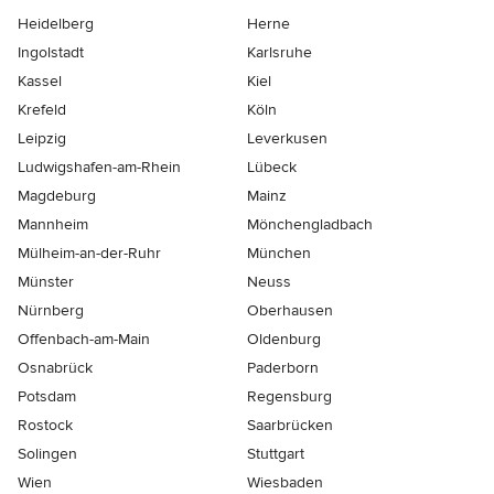
Heidelberg
Herne
Ingolstadt
Karlsruhe
Kassel
Kiel
Krefeld
Köln
Leipzig
Leverkusen
Ludwigshafen-am-Rhein
Lübeck
Magdeburg
Mainz
Mannheim
Mönchen­gladbach
Mülheim-an-der-Ruhr
München
Münster
Neuss
Nürnberg
Oberhausen
Offenbach-am-Main
Oldenburg
Osnabrück
Paderborn
Potsdam
Regensburg
Rostock
Saarbrücken
Solingen
Stuttgart
Wien
Wiesbaden