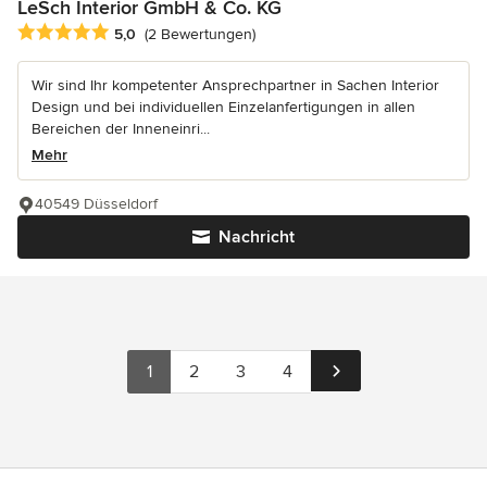
LeSch Interior GmbH & Co. KG
Durchschnittliche Bewertung: 5 von 5 Sternen
5,0
(2 Bewertungen)
Wir sind Ihr kompetenter Ansprechpartner in Sachen Interior
Design und bei individuellen Einzelanfertigungen in allen
Bereichen der Inneneinri...
Mehr
40549 Düsseldorf
Nachricht
1
2
3
4