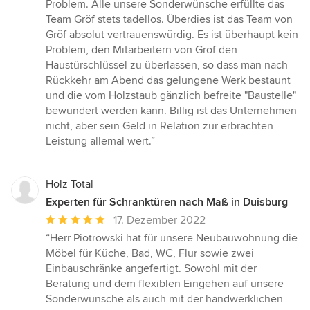
Problem. Alle unsere Sonderwünsche erfüllte das
Team Gröf stets tadellos. Überdies ist das Team von
Gröf absolut vertrauenswürdig. Es ist überhaupt kein
Problem, den Mitarbeitern von Gröf den
Haustürschlüssel zu überlassen, so dass man nach
Rückkehr am Abend das gelungene Werk bestaunt
und die vom Holzstaub gänzlich befreite "Baustelle"
bewundert werden kann. Billig ist das Unternehmen
nicht, aber sein Geld in Relation zur erbrachten
Leistung allemal wert.”
Holz Total
Experten für Schranktüren nach Maß in Duisburg
Durchschnittliche
17. Dezember 2022
Bewertung:
“Herr Piotrowski hat für unsere Neubauwohnung die
5
Möbel für Küche, Bad, WC, Flur sowie zwei
von
Einbauschränke angefertigt. Sowohl mit der
5
Beratung und dem flexiblen Eingehen auf unsere
Sternen
Sonderwünsche als auch mit der handwerklichen