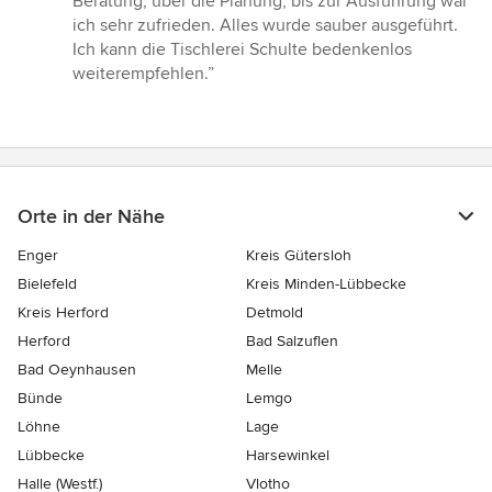
Beratung, über die Planung, bis zur Ausführung war
Sternen
ich sehr zufrieden. Alles wurde sauber ausgeführt.
Ich kann die Tischlerei Schulte bedenkenlos
weiterempfehlen.”
Orte in der Nähe
Enger
Kreis Gütersloh
Bielefeld
Kreis Minden-Lübbecke
Kreis Herford
Detmold
Herford
Bad Salzuflen
Bad Oeynhausen
Melle
Bünde
Lemgo
Löhne
Lage
Lübbecke
Harsewinkel
Halle (Westf.)
Vlotho