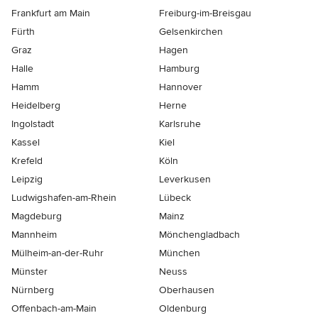
Frankfurt am Main
Freiburg-im-Breisgau
Fürth
Gelsenkirchen
Graz
Hagen
Halle
Hamburg
Hamm
Hannover
Heidelberg
Herne
Ingolstadt
Karlsruhe
Kassel
Kiel
Krefeld
Köln
Leipzig
Leverkusen
Ludwigshafen-am-Rhein
Lübeck
Magdeburg
Mainz
Mannheim
Mönchen­gladbach
Mülheim-an-der-Ruhr
München
Münster
Neuss
Nürnberg
Oberhausen
Offenbach-am-Main
Oldenburg