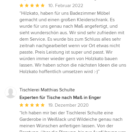
Durchschnittliche
10. Februar 2022
Bewertung:
“Hilzkato, haben für uns Badezimmer Möbel
5
gemacht und einen großen Kleiderschrank. Es
von
wurde für uns genau nach Maß angefertigt, und
5
sieht wunderschön aus. Wir sind sehr zufrieden mit
Sternen
dem Service. Es wurde bis zum Schluss alles sehr
zeitnah nachgearbeitet wenn vor Ort etwas nicht
passte. Preis Leistung ist super und passt. Wir
würden immer wieder gern von Holzkato bauen
lassen. Wir haben schon die nächsten Ideen die uns
Holzkato hoffentlich umsetzen wird :-)”
Tischlerei Matthias Schulte
Experten für Tische nach Maß in Enger
Durchschnittliche
19. Dezember 2020
Bewertung:
“Ich haben mir bei der Tischlerei Schulte eine
5
Garderobe in Weißlack und Wildeiche genau nach
von
meinen Wünschen anfertigen lassen. Von der
5