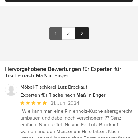
1
2
Hervorgehobene Bewertungen für Experten für
Tische nach Maß in Enger
Möbel-Tischlerei Lutz Brockauf
Experten für Tische nach Maß in Enger
Durchschnittliche
21. Juni 2024
Bewertung:
“Wie kann man eine Pinienholz-Küche altersgerecht
5
umbauen und dabei noch verschönern ?? Ganz
von
einfach: Nur die Tel.-Nr. von Fa. Lutz Brockauf
5
wählen und den Meister um Hilfe bitten. Nach
Sternen