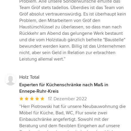
Problem. Alle unsere Sonderwünsche erfüllte das
Team Gröf stets tadellos. Überdies ist das Team von
Gröf absolut vertrauenswürdig. Es ist überhaupt kein
Problem, den Mitarbeitern von Gröf den
Haustürschlüssel zu überlassen, so dass man nach
Rückkehr am Abend das gelungene Werk bestaunt
und die vom Holzstaub gänzlich befreite "Baustelle"
bewundert werden kann. Billig ist das Unternehmen
nicht, aber sein Geld in Relation zur erbrachten
Leistung allemal wert.”
Holz Total
Experten für Küchenschränke nach Maß in
Ennepe-Ruhr-Kreis
Durchschnittliche
17. Dezember 2022
Bewertung:
“Herr Piotrowski hat für unsere Neubauwohnung die
5
Möbel für Küche, Bad, WC, Flur sowie zwei
von
Einbauschränke angefertigt. Sowohl mit der
5
Beratung und dem flexiblen Eingehen auf unsere
Sternen