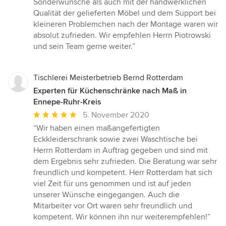
Sonderwünsche als auch mit der handwerklichen
Qualität der gelieferten Möbel und dem Support bei
kleineren Problemchen nach der Montage waren wir
absolut zufrieden. Wir empfehlen Herrn Piotrowski
und sein Team gerne weiter.”
Tischlerei Meisterbetrieb Bernd Rotterdam
Experten für Küchenschränke nach Maß in
Ennepe-Ruhr-Kreis
Durchschnittliche
5. November 2020
Bewertung:
“Wir haben einen maßangefertigten
5
Eckkleiderschrank sowie zwei Waschtische bei
von
Herrn Rotterdam in Auftrag gegeben und sind mit
5
dem Ergebnis sehr zufrieden. Die Beratung war sehr
Sternen
freundlich und kompetent. Herr Rotterdam hat sich
viel Zeit für uns genommen und ist auf jeden
unserer Wünsche eingegangen. Auch die
Mitarbeiter vor Ort waren sehr freundlich und
kompetent. Wir können ihn nur weiterempfehlen!”