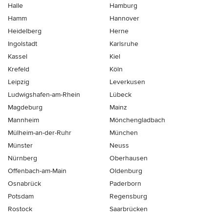
Halle
Hamburg
Hamm
Hannover
Heidelberg
Herne
Ingolstadt
Karlsruhe
Kassel
Kiel
Krefeld
Köln
Leipzig
Leverkusen
Ludwigshafen-am-Rhein
Lübeck
Magdeburg
Mainz
Mannheim
Mönchen­gladbach
Mülheim-an-der-Ruhr
München
Münster
Neuss
Nürnberg
Oberhausen
Offenbach-am-Main
Oldenburg
Osnabrück
Paderborn
Potsdam
Regensburg
Rostock
Saarbrücken