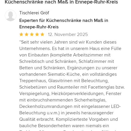
Küchenschränke nach Maß in Ennepe-Ruhr-Kreis
Tischlerei Gröf
Experten für Küchenschränke nach Maß in
Ennepe-Ruhr-Kreis
Durchschnittliche
12. November 2025
Bewertung:
“Seit sehr vielen Jahren sind wir Kunden dieses
5
Unternehmens. Es hat in unserem Haus eine Fülle
von
von Einbauten (komplette Arbeitszimmer mit
5
Schreibtisch und Schränken, Schlafzimmer mit
Sternen
Betten und Schränken, Ergänzungen zu unserer
vorhandenen Siematic-Küche, ein vollständiges
Treppenhaus, Glasvitrinen mit Beleuchtung,
Schiebetüren und Raumteiler mit Facettenglas bzw.
Verspiegelung, Heizkörperverkleidungen, Fenster
mit einbruchshemmenden Sicherheitsglas,
Deckenholzumrandungen mit eingelassener LED-
Beleuchtung u.v.m.) in jeweils herausragender
Qualität erbracht. Komplizierteste Vorgaben und
bauliche Besonderheiten waren niemals ein