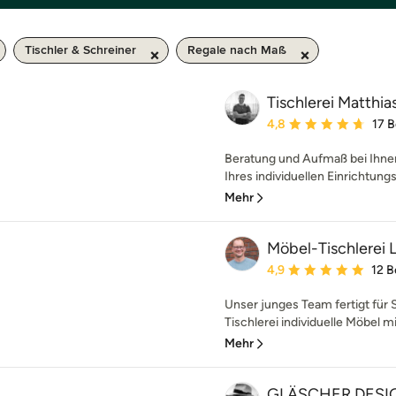
Tischler & Schreiner
Regale nach Maß
Tischlerei Matthia
Durchschnittliche Bewe
4,8
17 
Beratung und Aufmaß bei Ihne
Ihres individuellen Einrichtungs
Mehr
Möbel-Tischlerei 
Durchschnittliche Bewe
4,9
12 
Unser junges Team fertigt für 
Tischlerei individuelle Möbel mit
Mehr
GLÄSCHER DESI