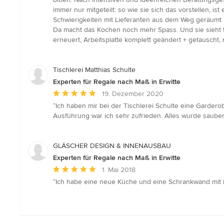
von
immer nur mitgeteilt: so wie sie sich das vorstellen,
5
Schwierigkeiten mit Lieferanten aus dem Weg geräumt ! S
Sternen
Da macht das Kochen noch mehr Spass. Und sie sieht 
erneuert, Arbeitsplatte komplett geändert + getauscht,
Tischlerei Matthias Schulte
Experten für Regale nach Maß in Erwitte
Durchschnittliche
19. Dezember 2020
Bewertung:
“Ich haben mir bei der Tischlerei Schulte eine Garder
5
Ausführung war ich sehr zufrieden. Alles wurde sauber
von
5
Sternen
GLÄSCHER DESIGN & INNENAUSBAU
Experten für Regale nach Maß in Erwitte
Durchschnittliche
1. Mai 2018
Bewertung:
“Ich habe eine neue Küche und eine Schrankwand mit i
5
von
5
Sternen