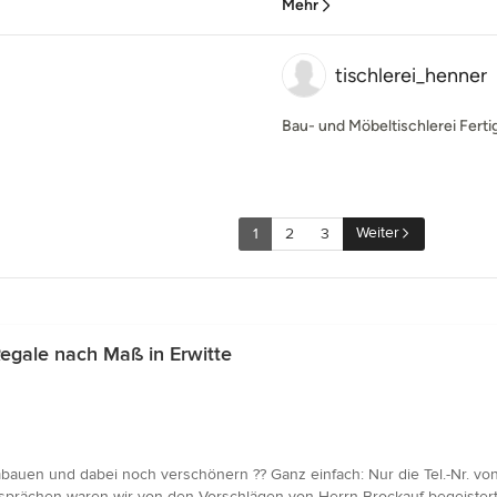
Mehr
tischlerei_henner
Bau- und Möbeltischlerei Fert
Weiter
1
2
3
egale nach Maß in Erwitte
bauen und dabei noch verschönern ?? Ganz einfach: Nur die Tel.-Nr. von
esprächen waren wir von den Vorschlägen von Herrn Brockauf begeister