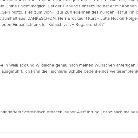
 ist ein Umbau nicht möglich. Bei der Planungsumsetzung hat er mit Kön
ein Motto, alles zum Wohl + zur Zufriedenheit des Kunden, ist für ihn ob
traumhaft aus. DANKESCHÖN, Herr Brockauf ! Kurt + Jutta Höcker Folge
 neuen Einbauschrank für Kühschrank + Regale erstellt”
obe in Weißlack und Wildeiche genau nach meinen Wünschen anfertigen l
 ausgeführt. Ich kann die Tischlerei Schulte bedenkenlos weiterempfehl
ntigriertem Schreibtisch erhalten, super Ausführung , ganz nach meinen