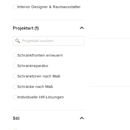
Interior Designer & Raumausstatter
Küchenplanung
Projektart (1)
Landschaftsarchitekten
Armaturen & Sanitärbedarf
Beleuchtung
Schrankfronten erneuern
Einbauschränke
Schrankreparatur
Alle anzeigen
Schranktüren nach Maß
Schränke nach Maß
Individuelle Hifi-Lösungen
Möbel nach Maß
Stil
Küchenschränke nach Maß
Regale nach Maß