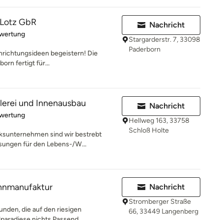
& Lotz GbR
Nachricht
rtung: 5 von 5 Sternen
ewertung
Stargarderstr. 7, 33098
Paderborn
nrichtungsideen begeistern! Die
orn fertigt für...
lerei und Innenausbau
Nachricht
rtung: 5 von 5 Sternen
ewertung
Hellweg 163, 33758
Schloß Holte
sunternehmen sind wir bestrebt
ösungen für den Lebens-/W...
ohnmanufaktur
Nachricht
Stromberger Straße
unden, die auf den riesigen
66, 33449 Langenberg
paradiese nichts Passend...