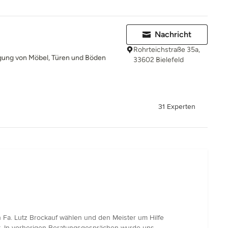
Nachricht
Rohrteichstraße 35a,
igung von Möbel, Türen und Böden
33602 Bielefeld
31 Experten
 Fa. Lutz Brockauf wählen und den Meister um Hilfe
t. In vorherigen Beratungsgesprächen wurde uns