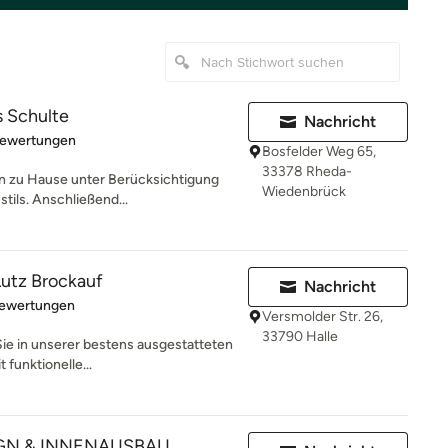
s Schulte
Nachricht
rtung: 4.8 von 5 Sternen
Bewertungen
Bosfelder Weg 65,
33378 Rheda-
n zu Hause unter Berücksichtigung
Wiedenbrück
stils. Anschließend...
Lutz Brockauf
Nachricht
rtung: 4.9 von 5 Sternen
Bewertungen
Versmolder Str. 26,
33790 Halle
Sie in unserer bestens ausgestatteten
 funktionelle...
GN & INNENAUSBAU