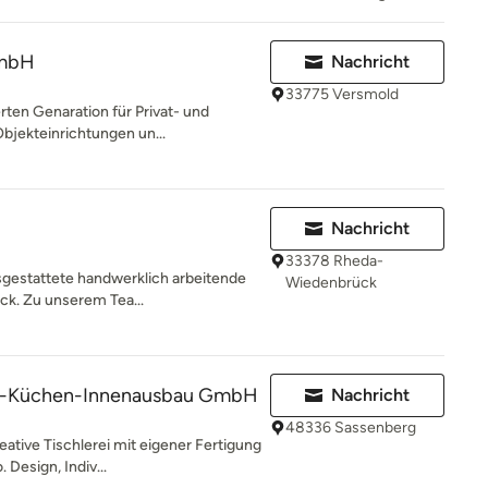
GmbH
Nachricht
33775 Versmold
erten Genaration für Privat- und
jekteinrichtungen un...
Nachricht
33378 Rheda-
sgestattete handwerklich arbeitende
Wiedenbrück
ck. Zu unserem Tea...
en-Küchen-Innenausbau GmbH
Nachricht
48336 Sassenberg
ative Tischlerei mit eigener Fertigung
Design, Indiv...