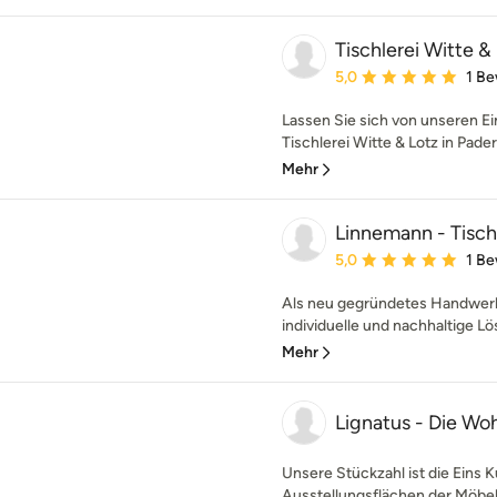
Tischlerei Witte 
Durchschnittliche Bewe
5,0
1 B
Lassen Sie sich von unseren Ei
Tischlerei Witte & Lotz in Paderb
Mehr
Linnemann - Tisch
Durchschnittliche Bewe
5,0
1 B
Als neu gegründetes Handwerk
individuelle und nachhaltige L
Mehr
Lignatus - Die W
Unsere Stückzahl ist die Eins K
Ausstellungsflächen der Möbel