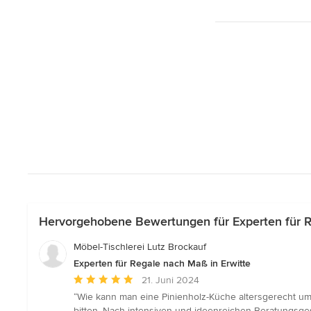
Hervorgehobene Bewertungen für Experten für R
Möbel-Tischlerei Lutz Brockauf
Experten für Regale nach Maß in Erwitte
Durchschnittliche
21. Juni 2024
Bewertung:
“Wie kann man eine Pinienholz-Küche altersgerecht um
5
bitten. Nach intensiven und ideenreichen Beratungsg