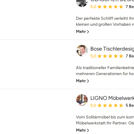
Durchschnittliche Bewe
5,0
7 B
Der perfekte Schliff verleiht I
kleinen und großen Vorhaben r
Mehr
Bose Tischlerdes
Durchschnittliche Bewe
5,0
7 B
Als traditioneller Familienbe
mehreren Generationen für hoc
Mehr
LIGNO Möbelwerk
Durchschnittliche Bewe
5,0
5 B
Vom Solitärmöbel bis zum kom
Möbelwerkstatt Ihr Partner: Ob s
Mehr