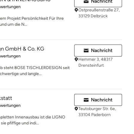
Nachricht
rtung: 5 von 5 Sternen
ewertungen
Ostpreußenstraße 27,
33129 Delbrück
hrem Projekt Persönlichkeit Für Ihre
und um die N...
ign GmbH & Co. KG
Nachricht
rtung: 5 von 5 Sternen
ewertungen
Hemmer 3, 48317
Drensteinfurt
trieb steht BOSE TISCHLERDESIGN seit
hwertige und langle...
statt
Nachricht
rtung: 5 von 5 Sternen
ewertungen
Teutoburger Str. 6e,
33104 Paderborn
pletten Innenausbau ist die LIGNO
ie pfiffige und indi...