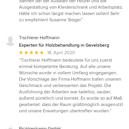
Sahnen bei der Auswahl der Hölzer und die
Sternen
Ausgestaltung von Kleiderschrank und Arbeitsplatz.
Hätte ich schon längst machen lassen sollen! Sehr
zu empfehlen! Susanne Stöger”
Tischlerei Hoffmann
Experten für Holzbehandlung in Gevelsberg
Durchschnittliche
18. April 2020
Bewertung:
“Tischlerei Hoffmann bedeutete für uns zuerst
5
einmal kompetente Beratung. Auf alle unsere
von
Wünsche wurde in vollem Umfang eingegangen.
5
Die Vorschläge der Firma Hoffmann trafen unseren
Sternen
Geschmack und verbesserten das Projekt. Die
Ausführung der Arbeiten war tadellos, sauber,
äußerst pünktlich und korrekt. Es wurde so auf Maß
gearbeitet, dass der Raum größtmöglich ausgenutzt
und unsere Erwartungen übertroffen wurden.”
Brükkenkamp GmbH