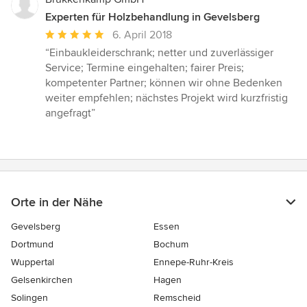
Experten für Holzbehandlung in Gevelsberg
Durchschnittliche
6. April 2018
Bewertung:
“Einbaukleiderschrank; netter und zuverlässiger
5
Service; Termine eingehalten; fairer Preis;
von
kompetenter Partner; können wir ohne Bedenken
5
weiter empfehlen; nächstes Projekt wird kurzfristig
Sternen
angefragt”
Orte in der Nähe
Gevelsberg
Essen
Dortmund
Bochum
Wuppertal
Ennepe-Ruhr-Kreis
Gelsenkirchen
Hagen
Solingen
Remscheid