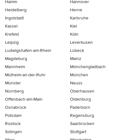
Hamm
Hannover
Heidelberg
Herne
Ingolstadt
Karlsruhe
Kassel
Kiel
Krefeld
Köln
Leipzig
Leverkusen
Ludwigshafen-am-Rhein
Lübeck
Magdeburg
Mainz
Mannheim
Mönchen­gladbach
Mülheim-an-der-Ruhr
München
Münster
Neuss
Nürnberg
Oberhausen
Offenbach-am-Main
Oldenburg
Osnabrück
Paderborn
Potsdam
Regensburg
Rostock
Saarbrücken
Solingen
Stuttgart
Wien
Wiesbaden