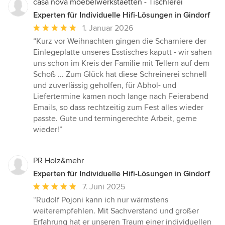
casa nova moebelwerkstaetten - Tischlerei
Experten für Individuelle Hifi-Lösungen in Gindorf
Durchschnittliche
1. Januar 2026
Bewertung:
“Kurz vor Weihnachten gingen die Scharniere der
5
Einlegeplatte unseres Esstisches kaputt - wir sahen
von
uns schon im Kreis der Familie mit Tellern auf dem
5
Schoß ... Zum Glück hat diese Schreinerei schnell
Sternen
und zuverlässig geholfen, für Abhol- und
Liefertermine kamen noch lange nach Feierabend
Emails, so dass rechtzeitig zum Fest alles wieder
passte. Gute und termingerechte Arbeit, gerne
wieder!”
PR Holz&mehr
Experten für Individuelle Hifi-Lösungen in Gindorf
Durchschnittliche
7. Juni 2025
Bewertung:
“Rudolf Pojoni kann ich nur wärmstens
5
weiterempfehlen. Mit Sachverstand und großer
von
Erfahrung hat er unseren Traum einer individuellen