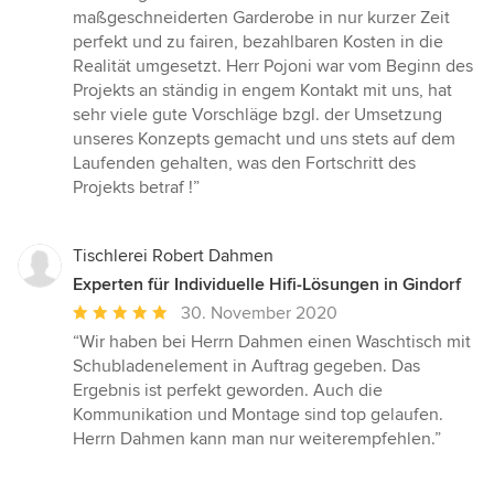
5
maßgeschneiderten Garderobe in nur kurzer Zeit
Sternen
perfekt und zu fairen, bezahlbaren Kosten in die
Realität umgesetzt. Herr Pojoni war vom Beginn des
Projekts an ständig in engem Kontakt mit uns, hat
sehr viele gute Vorschläge bzgl. der Umsetzung
unseres Konzepts gemacht und uns stets auf dem
Laufenden gehalten, was den Fortschritt des
Projekts betraf !”
Tischlerei Robert Dahmen
Experten für Individuelle Hifi-Lösungen in Gindorf
Durchschnittliche
30. November 2020
Bewertung:
“Wir haben bei Herrn Dahmen einen Waschtisch mit
5
Schubladenelement in Auftrag gegeben. Das
von
Ergebnis ist perfekt geworden. Auch die
5
Kommunikation und Montage sind top gelaufen.
Sternen
Herrn Dahmen kann man nur weiterempfehlen.”