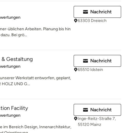
Nachricht
rtung: 5 von 5 Sternen
ewertungen
63303 Dreieich
iner-üblichen Arbeiten. Planung bis hin
azu. Bei grö...
z & Gestaltung
Nachricht
rtung: 5 von 5 Sternen
ewertungen
65510 Idstein
unserer Werkstatt entworfen, geplant,
R HOLZ UND G...
on Facility
Nachricht
rtung: 5 von 5 Sternen
ewertungen
Inge-Reitz-Straße 7,
55120 Mainz
e im Bereich Design, Innenarchitektur,
d Orientierung...