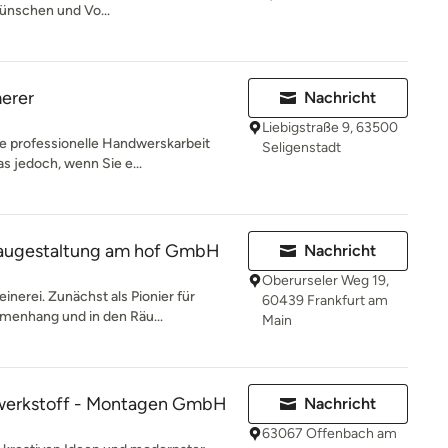
Wünschen und Vo...
erer
Nachricht
Liebigstraße 9, 63500
e professionelle Handwerskarbeit
Seligenstadt
as jedoch, wenn Sie e...
Baugestaltung am hof GmbH
Nachricht
Oberurseler Weg 19,
inerei. Zunächst als Pionier für
60439 Frankfurt am
menhang und in den Räu...
Main
erkstoff - Montagen GmbH
Nachricht
63067 Offenbach am