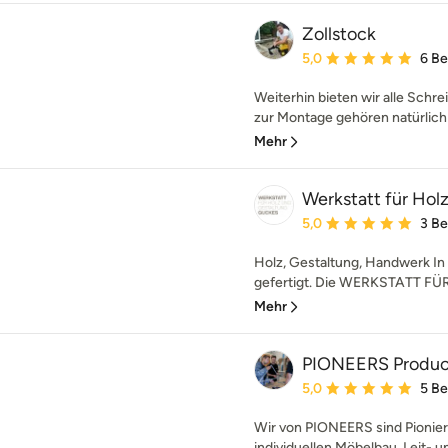
Zollstock
Durchschnittliche Bewe
5,0
6 B
Weiterhin bieten wir alle Schre
zur Montage gehören natürlich d
Mehr
Werkstatt für Hol
Durchschnittliche Bewe
5,0
3 B
Holz, Gestaltung, Handwerk In 
gefertigt. Die WERKSTATT FÜ
Mehr
PIONEERS Producti
Durchschnittliche Bewe
5,0
5 B
Wir von PIONEERS sind Pionier
individuellen Möbelbau, Leit- un