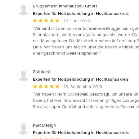
Brüggemann Innenausbau GmbH
Experten für Holzbehandlung in Hochtaunuskreis
Durchschnittliche
23. Juni 2026
Bewertung:
“Wir sind mit den von der Schreinerei Brüggemann gefe
5
Schubfächern, die hervorragend umgesetzt wurde. Die 
von
das Montageteam: Die Mitarbeiter haben äußerst sorgfä
5
Linie. Wir freuen uns täglich über die neuen Vitrine
Sternen
uneingeschränkt weiterempfehlen.”
Zollstock
Experten für Holzbehandlung in Hochtaunuskreis
Durchschnittliche
23. September 2019
Bewertung:
“Wir haben Herrn Grunewald beauftragt, um unsere unan
5
haben, hat Herr Grunewald mit vielen pfiffigen Lösung
von
Service, super Qualität und sehr angenehme Zusammen
5
Sternen
K&R Design
Experten für Holzbehandlung in Hochtaunuskreis