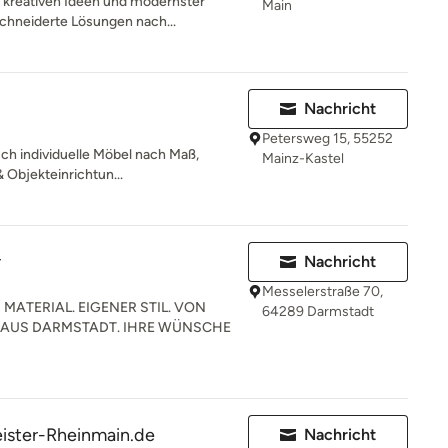
 kreativen Ideen und modernster
Main
schneiderte Lösungen nach...
Nachricht
Petersweg 15, 55252
h individuelle Möbel nach Maß,
Mainz-Kastel
& Objekteinrichtun...
r
Nachricht
Messelerstraße 70,
MATERIAL. EIGENER STIL. VON
64289 Darmstadt
R AUS DARMSTADT. IHRE WÜNSCHE
ster-Rheinmain.de
Nachricht