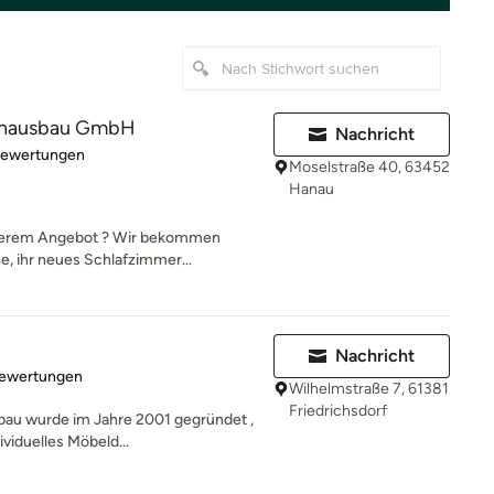
enausbau GmbH
Nachricht
rtung: 5 von 5 Sternen
Bewertungen
Moselstraße 40, 63452
Hanau
nserem Angebot ? Wir bekommen
e, ihr neues Schlafzimmer...
Nachricht
rtung: 5 von 5 Sternen
Bewertungen
Wilhelmstraße 7, 61381
Friedrichsdorf
bau wurde im Jahre 2001 gegründet ,
viduelles Möbeld...