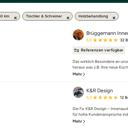
50 km
Tischler & Schreiner
Holzbehandlung
Brüggemann Inn
Durchschnittliche Bewe
5,0
32 
Referenzen verfügbar
Das wirklich Besondere an u
heraus was z.B. Ihre neue Küch
Mehr
K&R Design
Durchschnittliche Bewe
5,0
12 
Die Fa. K&R Design – Innenaus
für hohe Kundenansprüche indi
Mehr