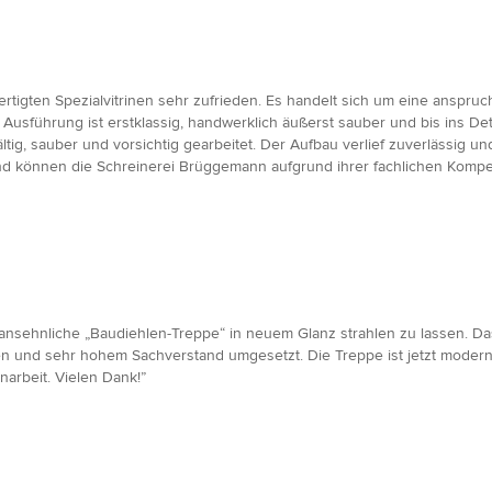
rtigten Spezialvitrinen sehr zufrieden. Es handelt sich um eine anspru
Ausführung ist erstklassig, handwerklich äußerst sauber und bis ins D
ltig, sauber und vorsichtig gearbeitet. Der Aufbau verlief zuverlässig 
n und können die Schreinerei Brüggemann aufgrund ihrer fachlichen Kom
sehnliche „Baudiehlen-Treppe“ in neuem Glanz strahlen zu lassen. Das 
en und sehr hohem Sachverstand umgesetzt. Die Treppe ist jetzt modern, 
arbeit. Vielen Dank!”