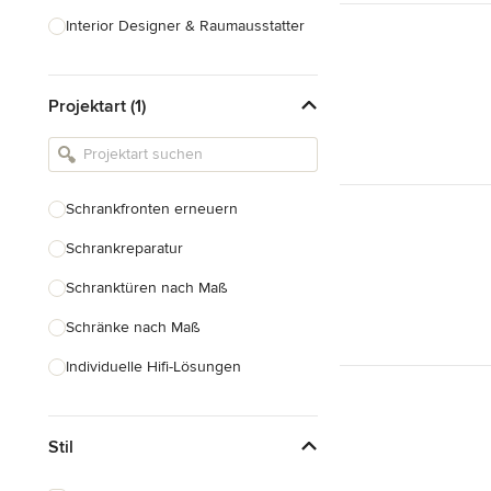
Interior Designer & Raumausstatter
Küchenplanung
Projektart (1)
Landschaftsarchitekten
Armaturen & Sanitärbedarf
Beleuchtung
Schrankfronten erneuern
Einbauschränke
Schrankreparatur
Alle anzeigen
Schranktüren nach Maß
Schränke nach Maß
Individuelle Hifi-Lösungen
Möbel nach Maß
Stil
Küchenschränke nach Maß
Regale nach Maß