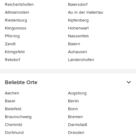
Reichertshofen
Baiersdorf
Altmannstein
Au in der Hallertau
Riedenburg
Kipfenberg
Klingsmoos
Hohenwart
Pförring
Nassenfels
Zandt
Baiern
Königsfeld
Auhausen
Rebdorf
Landershofen
Beliebte Orte
Aachen
Augsburg
Basel
Berlin
Bielefeld
Bonn
Braunschweig
Bremen
Chemnitz
Darmstadt
Dortmund
Dresden