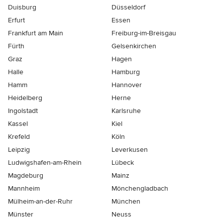
Duisburg
Düsseldorf
Erfurt
Essen
Frankfurt am Main
Freiburg-im-Breisgau
Fürth
Gelsenkirchen
Graz
Hagen
Halle
Hamburg
Hamm
Hannover
Heidelberg
Herne
Ingolstadt
Karlsruhe
Kassel
Kiel
Krefeld
Köln
Leipzig
Leverkusen
Ludwigshafen-am-Rhein
Lübeck
Magdeburg
Mainz
Mannheim
Mönchen­gladbach
Mülheim-an-der-Ruhr
München
Münster
Neuss