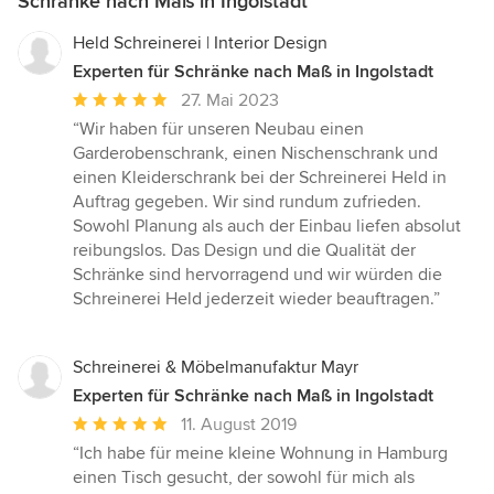
Schränke nach Maß in Ingolstadt
Held Schreinerei | Interior Design
Experten für Schränke nach Maß in Ingolstadt
Durchschnittliche
27. Mai 2023
Bewertung:
“Wir haben für unseren Neubau einen
5
Garderobenschrank, einen Nischenschrank und
von
einen Kleiderschrank bei der Schreinerei Held in
5
Auftrag gegeben. Wir sind rundum zufrieden.
Sternen
Sowohl Planung als auch der Einbau liefen absolut
reibungslos. Das Design und die Qualität der
Schränke sind hervorragend und wir würden die
Schreinerei Held jederzeit wieder beauftragen.”
Schreinerei & Möbelmanufaktur Mayr
Experten für Schränke nach Maß in Ingolstadt
Durchschnittliche
11. August 2019
Bewertung:
“Ich habe für meine kleine Wohnung in Hamburg
5
einen Tisch gesucht, der sowohl für mich als