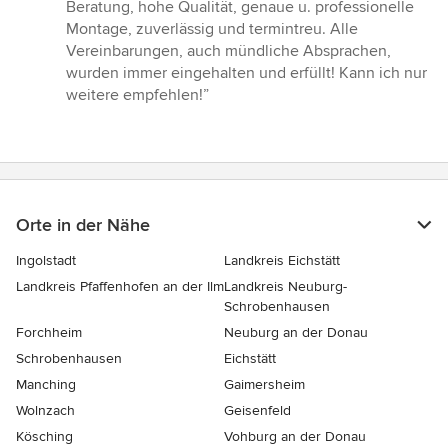
5
Beratung, hohe Qualität, genaue u. professionelle
Sternen
Montage, zuverlässig und termintreu. Alle
Vereinbarungen, auch mündliche Absprachen,
wurden immer eingehalten und erfüllt! Kann ich nur
weitere empfehlen!”
Orte in der Nähe
Ingolstadt
Landkreis Eichstätt
Landkreis Pfaffenhofen an der Ilm
Landkreis Neuburg-
Schrobenhausen
Forchheim
Neuburg an der Donau
Schrobenhausen
Eichstätt
Manching
Gaimersheim
Wolnzach
Geisenfeld
Kösching
Vohburg an der Donau