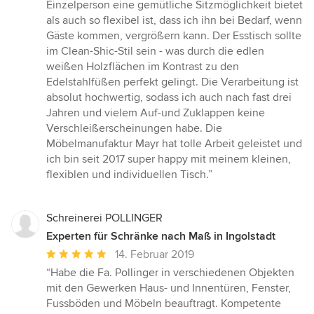
von
Einzelperson eine gemütliche Sitzmöglichkeit bietet
5
als auch so flexibel ist, dass ich ihn bei Bedarf, wenn
Sternen
Gäste kommen, vergrößern kann. Der Esstisch sollte
im Clean-Shic-Stil sein - was durch die edlen
weißen Holzflächen im Kontrast zu den
Edelstahlfüßen perfekt gelingt. Die Verarbeitung ist
absolut hochwertig, sodass ich auch nach fast drei
Jahren und vielem Auf-und Zuklappen keine
Verschleißerscheinungen habe. Die
Möbelmanufaktur Mayr hat tolle Arbeit geleistet und
ich bin seit 2017 super happy mit meinem kleinen,
flexiblen und individuellen Tisch.”
Schreinerei POLLINGER
Experten für Schränke nach Maß in Ingolstadt
Durchschnittliche
14. Februar 2019
Bewertung:
“Habe die Fa. Pollinger in verschiedenen Objekten
5
mit den Gewerken Haus- und Innentüren, Fenster,
von
Fussböden und Möbeln beauftragt. Kompetente