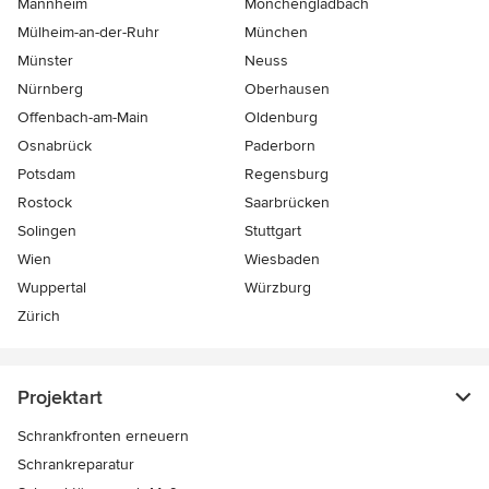
Mannheim
Mönchen­gladbach
Mülheim-an-der-Ruhr
München
Münster
Neuss
Nürnberg
Oberhausen
Offenbach-am-Main
Oldenburg
Osnabrück
Paderborn
Potsdam
Regensburg
Rostock
Saarbrücken
Solingen
Stuttgart
Wien
Wiesbaden
Wuppertal
Würzburg
Zürich
Projektart
Schrankfronten erneuern
Schrankreparatur