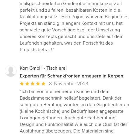
5
maßgeschneiderten Garderobe in nur kurzer Zeit
Sternen
perfekt und zu fairen, bezahlbaren Kosten in die
Realität umgesetzt. Herr Pojoni war vom Beginn des
Projekts an ständig in engem Kontakt mit uns, hat
sehr viele gute Vorschläge bzgl. der Umsetzung
unseres Konzepts gemacht und uns stets auf dem
Laufenden gehalten, was den Fortschritt des
Projekts betraf !”
Korr GmbH - Tischlerei
Experten für Schrankfronten erneuern in Kerpen
Durchschnittliche
8. November 2023
Bewertung:
“Ich bin von meiner neuen Küche und dem
5
Badezimmerschrank hellauf begeistert. Dank der
von
sehr guten Beratung wurden an den Gegebenheiten
5
(kleine Kochnische) und Bedürfnissen angepasste
Sternen
Lösungen gefunden. Auch gute Farbberatung.
Design und Funktionalität wie auch die Qualität der
Ausführung überzeugen. Die Materialen sind