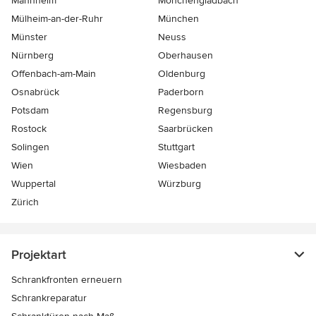
Mannheim
Mönchen­gladbach
Mülheim-an-der-Ruhr
München
Münster
Neuss
Nürnberg
Oberhausen
Offenbach-am-Main
Oldenburg
Osnabrück
Paderborn
Potsdam
Regensburg
Rostock
Saarbrücken
Solingen
Stuttgart
Wien
Wiesbaden
Wuppertal
Würzburg
Zürich
Projektart
Schrankfronten erneuern
Schrankreparatur