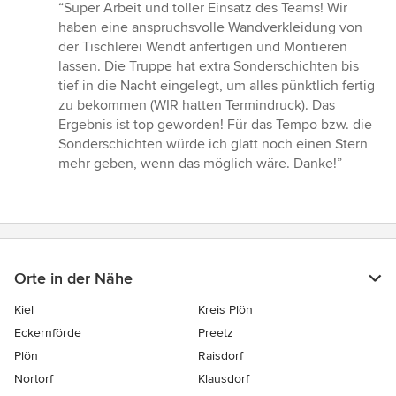
Bewertung:
“Super Arbeit und toller Einsatz des Teams! Wir
5
haben eine anspruchsvolle Wandverkleidung von
von
der Tischlerei Wendt anfertigen und Montieren
5
lassen. Die Truppe hat extra Sonderschichten bis
Sternen
tief in die Nacht eingelegt, um alles pünktlich fertig
zu bekommen (WIR hatten Termindruck). Das
Ergebnis ist top geworden! Für das Tempo bzw. die
Sonderschichten würde ich glatt noch einen Stern
mehr geben, wenn das möglich wäre. Danke!”
Orte in der Nähe
Kiel
Kreis Plön
Eckernförde
Preetz
Plön
Raisdorf
Nortorf
Klausdorf