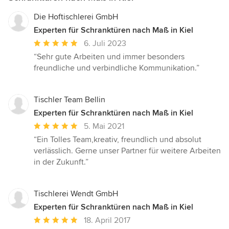
Die Hoftischlerei GmbH
Experten für Schranktüren nach Maß in Kiel
Durchschnittliche
6. Juli 2023
Bewertung:
“Sehr gute Arbeiten und immer besonders
5
freundliche und verbindliche Kommunikation.”
von
5
Sternen
Tischler Team Bellin
Experten für Schranktüren nach Maß in Kiel
Durchschnittliche
5. Mai 2021
Bewertung:
“Ein Tolles Team,kreativ, freundlich und absolut
5
verlässlich. Gerne unser Partner für weitere Arbeiten
von
in der Zukunft.”
5
Sternen
Tischlerei Wendt GmbH
Experten für Schranktüren nach Maß in Kiel
Durchschnittliche
18. April 2017