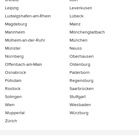
Leipzig
Leverkusen
Ludwigshafen-am-Rhein
Lübeck
Magdeburg
Mainz
Mannheim
Mönchen­gladbach
Mülheim-an-der-Ruhr
München
Münster
Neuss
Nürnberg
Oberhausen
Offenbach-am-Main
Oldenburg
Osnabrück
Paderborn
Potsdam
Regensburg
Rostock
Saarbrücken
Solingen
Stuttgart
Wien
Wiesbaden
Wuppertal
Würzburg
Zürich