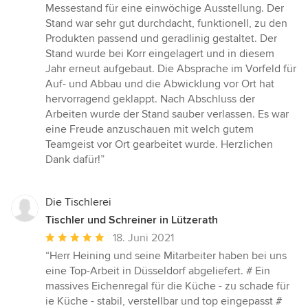
5
Messestand für eine einwöchige Ausstellung. Der
von
Stand war sehr gut durchdacht, funktionell, zu den
5
Produkten passend und geradlinig gestaltet. Der
Sternen
Stand wurde bei Korr eingelagert und in diesem
Jahr erneut aufgebaut. Die Absprache im Vorfeld für
Auf- und Abbau und die Abwicklung vor Ort hat
hervorragend geklappt. Nach Abschluss der
Arbeiten wurde der Stand sauber verlassen. Es war
eine Freude anzuschauen mit welch gutem
Teamgeist vor Ort gearbeitet wurde. Herzlichen
Dank dafür!”
Die Tischlerei
Tischler und Schreiner in Lützerath
Durchschnittliche
18. Juni 2021
Bewertung:
“Herr Heining und seine Mitarbeiter haben bei uns
5
eine Top-Arbeit in Düsseldorf abgeliefert. # Ein
von
massives Eichenregal für die Küche - zu schade für
5
ie Küche - stabil, verstellbar und top eingepasst #