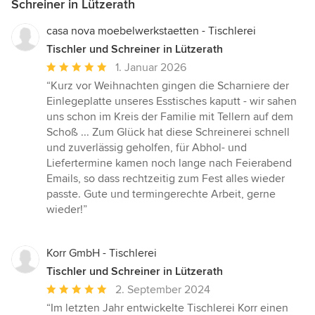
Schreiner in Lützerath
casa nova moebelwerkstaetten - Tischlerei
Tischler und Schreiner in Lützerath
Durchschnittliche
1. Januar 2026
Bewertung:
“Kurz vor Weihnachten gingen die Scharniere der
5
Einlegeplatte unseres Esstisches kaputt - wir sahen
von
uns schon im Kreis der Familie mit Tellern auf dem
5
Schoß ... Zum Glück hat diese Schreinerei schnell
Sternen
und zuverlässig geholfen, für Abhol- und
Liefertermine kamen noch lange nach Feierabend
Emails, so dass rechtzeitig zum Fest alles wieder
passte. Gute und termingerechte Arbeit, gerne
wieder!”
Korr GmbH - Tischlerei
Tischler und Schreiner in Lützerath
Durchschnittliche
2. September 2024
Bewertung:
“Im letzten Jahr entwickelte Tischlerei Korr einen