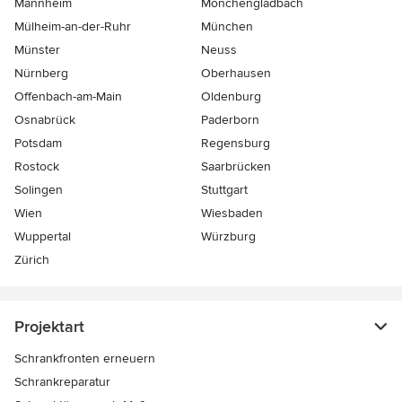
Mannheim
Mönchen­gladbach
Mülheim-an-der-Ruhr
München
Münster
Neuss
Nürnberg
Oberhausen
Offenbach-am-Main
Oldenburg
Osnabrück
Paderborn
Potsdam
Regensburg
Rostock
Saarbrücken
Solingen
Stuttgart
Wien
Wiesbaden
Wuppertal
Würzburg
Zürich
Projektart
Schrankfronten erneuern
Schrankreparatur