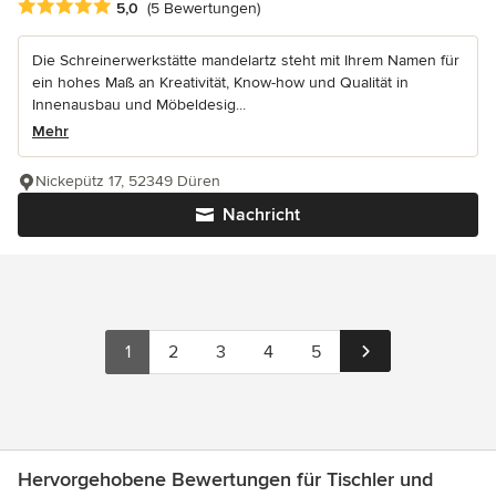
Durchschnittliche Bewertung: 5 von 5 Sternen
5,0
(5 Bewertungen)
Die Schreinerwerkstätte mandelartz steht mit Ihrem Namen für
ein hohes Maß an Kreativität, Know-how und Qualität in
Innenausbau und Möbeldesig...
Mehr
Nickepütz 17, 52349 Düren
Nachricht
1
2
3
4
5
Hervorgehobene Bewertungen für Tischler und