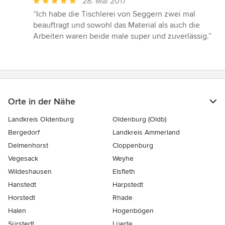
Durchschnittliche
28. Mai 2017
Bewertung:
“Ich habe die Tischlerei von Seggern zwei mal
5
beauftragt und sowohl das Material als auch die
von
Arbeiten waren beide male super und zuverlässig.”
5
Sternen
Orte in der Nähe
Landkreis Oldenburg
Oldenburg (Oldb)
Bergedorf
Landkreis Ammerland
Delmenhorst
Cloppenburg
Vegesack
Weyhe
Wildeshausen
Elsfleth
Hanstedt
Harpstedt
Horstedt
Rhade
Halen
Hogenbögen
Sürstedt
Lüerte