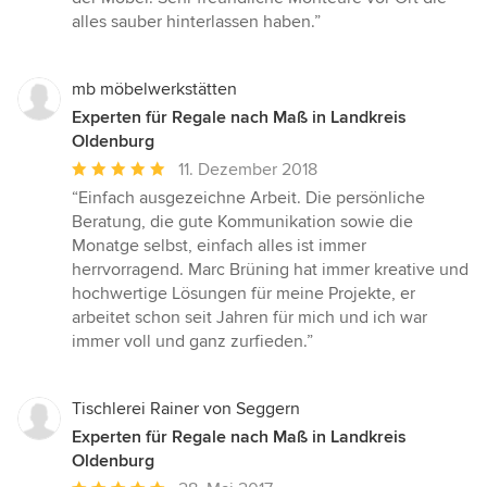
5
alles sauber hinterlassen haben.”
Sternen
mb möbelwerkstätten
Experten für Regale nach Maß in Landkreis
Oldenburg
Durchschnittliche
11. Dezember 2018
Bewertung:
“Einfach ausgezeichne Arbeit. Die persönliche
5
Beratung, die gute Kommunikation sowie die
von
Monatge selbst, einfach alles ist immer
5
herrvorragend. Marc Brüning hat immer kreative und
Sternen
hochwertige Lösungen für meine Projekte, er
arbeitet schon seit Jahren für mich und ich war
immer voll und ganz zurfieden.”
Tischlerei Rainer von Seggern
Experten für Regale nach Maß in Landkreis
Oldenburg