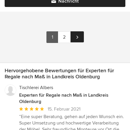
Nachricht
1
2
Hervorgehobene Bewertungen für Experten für
Regale nach Maß in Landkreis Oldenburg
Tischlerei Albers
Experten für Regale nach Maß in Landkreis
Oldenburg
Durchschnittliche
15. Februar 2021
Bewertung:
“Eine super Beratung, gehen auf jeden Wunsch ein.
5
Super Umsetzung und hochwertige Verarbeitung
von
der Möbel. Sehr freundliche Monteure vor Ort die