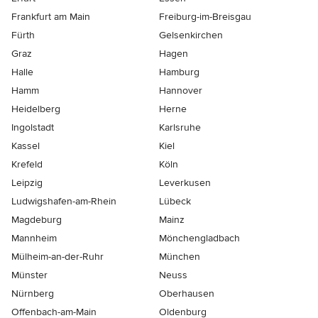
Frankfurt am Main
Freiburg-im-Breisgau
Fürth
Gelsenkirchen
Graz
Hagen
Halle
Hamburg
Hamm
Hannover
Heidelberg
Herne
Ingolstadt
Karlsruhe
Kassel
Kiel
Krefeld
Köln
Leipzig
Leverkusen
Ludwigshafen-am-Rhein
Lübeck
Magdeburg
Mainz
Mannheim
Mönchen­gladbach
Mülheim-an-der-Ruhr
München
Münster
Neuss
Nürnberg
Oberhausen
Offenbach-am-Main
Oldenburg