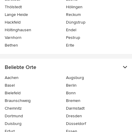
Thölstedt
Hölingen
Lange Heide
Reckum
Hackfeld
Düngstrup
Höltinghausen
Endel
Varnhorn
Pestrup
Bethen
Erlte
Beliebte Orte
Aachen
Augsburg
Basel
Berlin
Bielefeld
Bonn
Braunschweig
Bremen
Chemnitz
Darmstadt
Dortmund
Dresden
Duisburg
Düsseldorf
Erfurt
Essen