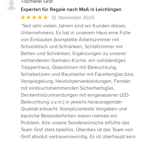
Tischlerei Gröf
Experten für Regale nach Maß in Leichlingen
Durchschnittliche
12. November 2025
Bewertung:
“Seit sehr vielen Jahren sind wir Kunden dieses
5
Unternehmens. Es hat in unserem Haus eine Fülle
von
von Einbauten (komplette Arbeitszimmer mit
5
Schreibtisch und Schränken, Schlafzimmer mit
Sternen
Betten und Schränken, Ergänzungen zu unserer
vorhandenen Siematic-Küche, ein vollständiges
Treppenhaus, Glasvitrinen mit Beleuchtung,
Schiebetüren und Raumteiler mit Facettenglas bzw.
Verspiegelung, Heizkörperverkleidungen, Fenster
mit einbruchshemmenden Sicherheitsglas,
Deckenholzumrandungen mit eingelassener LED-
Beleuchtung u.v.m.) in jeweils herausragender
Qualität erbracht. Komplizierteste Vorgaben und
bauliche Besonderheiten waren niemals ein
Problem. Alle unsere Sonderwünsche erfüllte das
Team Gröf stets tadellos. Überdies ist das Team von
Gröf absolut vertrauenswürdig. Es ist überhaupt kein