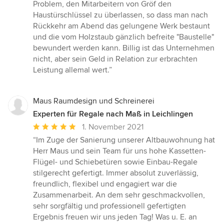
Problem, den Mitarbeitern von Gröf den
Haustürschlüssel zu überlassen, so dass man nach
Rückkehr am Abend das gelungene Werk bestaunt
und die vom Holzstaub gänzlich befreite "Baustelle"
bewundert werden kann. Billig ist das Unternehmen
nicht, aber sein Geld in Relation zur erbrachten
Leistung allemal wert.”
Maus Raumdesign und Schreinerei
Experten für Regale nach Maß in Leichlingen
Durchschnittliche
1. November 2021
Bewertung:
“Im Zuge der Sanierung unserer Altbauwohnung hat
5
Herr Maus und sein Team für uns hohe Kassetten-
von
Flügel- und Schiebetüren sowie Einbau-Regale
5
stilgerecht gefertigt. Immer absolut zuverlässig,
Sternen
freundlich, flexibel und engagiert war die
Zusammenarbeit. An dem sehr geschmackvollen,
sehr sorgfältig und professionell gefertigten
Ergebnis freuen wir uns jeden Tag! Was u. E. an