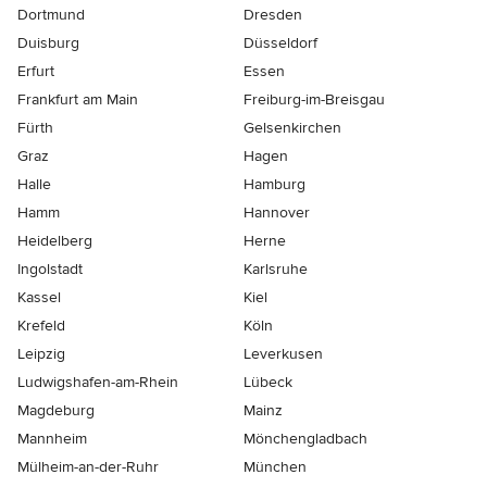
Dortmund
Dresden
Duisburg
Düsseldorf
Erfurt
Essen
Frankfurt am Main
Freiburg-im-Breisgau
Fürth
Gelsenkirchen
Graz
Hagen
Halle
Hamburg
Hamm
Hannover
Heidelberg
Herne
Ingolstadt
Karlsruhe
Kassel
Kiel
Krefeld
Köln
Leipzig
Leverkusen
Ludwigshafen-am-Rhein
Lübeck
Magdeburg
Mainz
Mannheim
Mönchen­gladbach
Mülheim-an-der-Ruhr
München