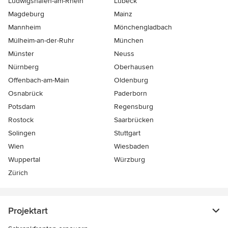
Ludwigshafen-am-Rhein
Lübeck
Magdeburg
Mainz
Mannheim
Mönchen­gladbach
Mülheim-an-der-Ruhr
München
Münster
Neuss
Nürnberg
Oberhausen
Offenbach-am-Main
Oldenburg
Osnabrück
Paderborn
Potsdam
Regensburg
Rostock
Saarbrücken
Solingen
Stuttgart
Wien
Wiesbaden
Wuppertal
Würzburg
Zürich
Projektart