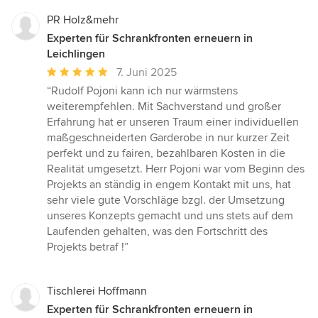
PR Holz&mehr
Experten für Schrankfronten erneuern in
Leichlingen
Durchschnittliche
7. Juni 2025
Bewertung:
“Rudolf Pojoni kann ich nur wärmstens
5
weiterempfehlen. Mit Sachverstand und großer
von
Erfahrung hat er unseren Traum einer individuellen
5
maßgeschneiderten Garderobe in nur kurzer Zeit
Sternen
perfekt und zu fairen, bezahlbaren Kosten in die
Realität umgesetzt. Herr Pojoni war vom Beginn des
Projekts an ständig in engem Kontakt mit uns, hat
sehr viele gute Vorschläge bzgl. der Umsetzung
unseres Konzepts gemacht und uns stets auf dem
Laufenden gehalten, was den Fortschritt des
Projekts betraf !”
Tischlerei Hoffmann
Experten für Schrankfronten erneuern in