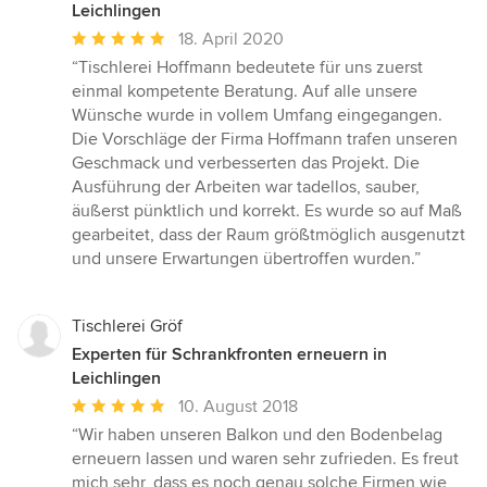
Leichlingen
Durchschnittliche
18. April 2020
Bewertung:
“Tischlerei Hoffmann bedeutete für uns zuerst
5
einmal kompetente Beratung. Auf alle unsere
von
Wünsche wurde in vollem Umfang eingegangen.
5
Die Vorschläge der Firma Hoffmann trafen unseren
Sternen
Geschmack und verbesserten das Projekt. Die
Ausführung der Arbeiten war tadellos, sauber,
äußerst pünktlich und korrekt. Es wurde so auf Maß
gearbeitet, dass der Raum größtmöglich ausgenutzt
und unsere Erwartungen übertroffen wurden.”
Tischlerei Gröf
Experten für Schrankfronten erneuern in
Leichlingen
Durchschnittliche
10. August 2018
Bewertung:
“Wir haben unseren Balkon und den Bodenbelag
5
erneuern lassen und waren sehr zufrieden. Es freut
von
mich sehr, dass es noch genau solche Firmen wie