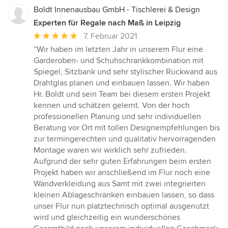
Boldt Innenausbau GmbH - Tischlerei & Design
Experten für Regale nach Maß in Leipzig
Durchschnittliche
7. Februar 2021
Bewertung:
“Wir haben im letzten Jahr in unserem Flur eine
5
Garderoben- und Schuhschrankkombination mit
von
Spiegel, Sitzbank und sehr stylischer Rückwand aus
5
Drahtglas planen und einbauen lassen. Wir haben
Sternen
Hr. Boldt und sein Team bei diesem ersten Projekt
kennen und schätzen gelernt. Von der hoch
professionellen Planung und sehr individuellen
Beratung vor Ort mit tollen Designempfehlungen bis
zur termingerechten und qualitativ hervorragenden
Montage waren wir wirklich sehr zufrieden.
Aufgrund der sehr guten Erfahrungen beim ersten
Projekt haben wir anschließend im Flur noch eine
Wandverkleidung aus Samt mit zwei integrierten
kleinen Ablageschränken einbauen lassen, so dass
unser Flur nun platztechnisch optimal ausgenutzt
wird und gleichzeitig ein wunderschönes