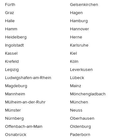
Fürth
Gelsenkirchen
Graz
Hagen
Halle
Hamburg
Hamm
Hannover
Heidelberg
Herne
Ingolstadt
Karlsruhe
Kassel
Kiel
Krefeld
Köln
Leipzig
Leverkusen
Ludwigshafen-am-Rhein
Lübeck
Magdeburg
Mainz
Mannheim
Mönchen­gladbach
Mülheim-an-der-Ruhr
München
Münster
Neuss
Nürnberg
Oberhausen
Offenbach-am-Main
Oldenburg
Osnabrück
Paderborn