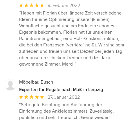
Durchschnittliche
8. Februar 2022
Bewertung:
“Haben mit Florian über längere Zeit verschiedene
5
Ideen für eine Optimierung unserer (kleinen)
von
Wohnfläche gesucht und am Ende ein schönes
5
Ergebnis bekommen. Florian hat für uns einen
Sternen
Raumtrenner gebaut, eine Holz-Glaskonstruktion,
die bei den Franzosen "verrière" heißt. Wir sind sehr
zufrieden und freuen uns seit Dezember jeden Tag
über unseren schicken Trenner und das dazu
gewonnene Zimmer. Merci!”
Möbelbau Busch
Experten für Regale nach Maß in Leipzig
Durchschnittliche
27. Januar 2022
Bewertung:
“Sehr gute Beratung und Ausführung der
5
Einrichtung des Ankleidezimmers. Zuverlässig,
von
pünktlich und sehr freundlich. Gerne wieder!”
5
Sternen