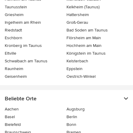
Taunusstein
Kelkheim (Taunus)
Griesheim
Hattersheim
Ingelheim am Rhein
Groß-Gerau
Riedstadt
Bad Soden am Taunus
Eschborn
Flörsheim am Main
Kronberg im Taunus
Hochheim am Main
Eltville
Königstein im Taunus
Schwalbach am Taunus
Kelsterbach
Raunheim
Eppstein
Geisenheim
Oestrich-Winkel
Beliebte Orte
Aachen
Augsburg
Basel
Berlin
Bielefeld
Bonn
Braunschweig
Bremen