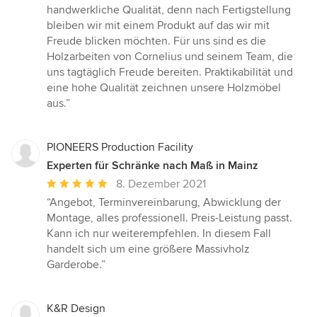
von
handwerkliche Qualität, denn nach Fertigstellung
5
bleiben wir mit einem Produkt auf das wir mit
Sternen
Freude blicken möchten. Für uns sind es die
Holzarbeiten von Cornelius und seinem Team, die
uns tagtäglich Freude bereiten. Praktikabilität und
eine hohe Qualität zeichnen unsere Holzmöbel
aus.”
PIONEERS Production Facility
Experten für Schränke nach Maß in Mainz
Durchschnittliche
8. Dezember 2021
Bewertung:
“Angebot, Terminvereinbarung, Abwicklung der
5
Montage, alles professionell. Preis-Leistung passt.
von
Kann ich nur weiterempfehlen. In diesem Fall
5
handelt sich um eine größere Massivholz
Sternen
Garderobe.”
K&R Design