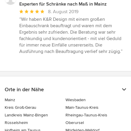
Experten für Schränke nach Maß in Mainz
Durchschnittliche
8. August 2019
Bewertung:
“Wir haben K&R Design mit einem großen
5
Einbauschrank beauftragt und waren mit dem
von
Ergebnis sehr zufrieden. Die Beratung war sehr
5
fachkundig und kundenorientiert - mit viel Geduld
Sternen
für immer neue Einfälle unsererseits. Die
Ausführung nach Beauftragung verlief sehr zügig.”
Orte in der Nähe
Mainz
Wiesbaden
Kreis Groß-Gerau
Main-Taunus-Kreis
Landkreis Mainz-Bingen
Rheingau-Taunus-Kreis
Rüsselsheim
Oberursel
Hofheim am Taunus
Mörfelden-Walldorf