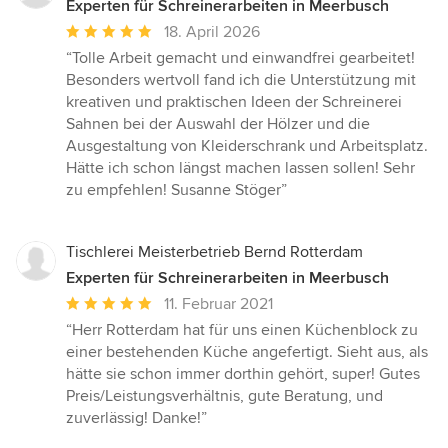
Experten für Schreinerarbeiten in Meerbusch
Durchschnittliche
18. April 2026
Bewertung:
“Tolle Arbeit gemacht und einwandfrei gearbeitet!
5
Besonders wertvoll fand ich die Unterstützung mit
von
kreativen und praktischen Ideen der Schreinerei
5
Sahnen bei der Auswahl der Hölzer und die
Sternen
Ausgestaltung von Kleiderschrank und Arbeitsplatz.
Hätte ich schon längst machen lassen sollen! Sehr
zu empfehlen! Susanne Stöger”
Tischlerei Meisterbetrieb Bernd Rotterdam
Experten für Schreinerarbeiten in Meerbusch
Durchschnittliche
11. Februar 2021
Bewertung:
“Herr Rotterdam hat für uns einen Küchenblock zu
5
einer bestehenden Küche angefertigt. Sieht aus, als
von
hätte sie schon immer dorthin gehört, super! Gutes
5
Preis/Leistungsverhältnis, gute Beratung, und
Sternen
zuverlässig! Danke!”