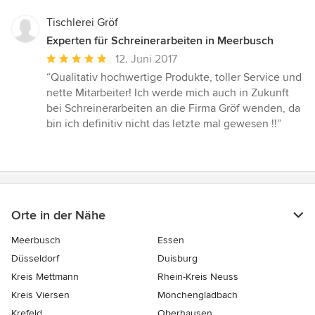
Tischlerei Gröf
Experten für Schreinerarbeiten in Meerbusch
Durchschnittliche
12. Juni 2017
Bewertung:
“Qualitativ hochwertige Produkte, toller Service und
5
nette Mitarbeiter! Ich werde mich auch in Zukunft
von
bei Schreinerarbeiten an die Firma Gröf wenden, da
5
bin ich definitiv nicht das letzte mal gewesen !!”
Sternen
Orte in der Nähe
Meerbusch
Essen
Düsseldorf
Duisburg
Kreis Mettmann
Rhein-Kreis Neuss
Kreis Viersen
Mönchengladbach
Krefeld
Oberhausen