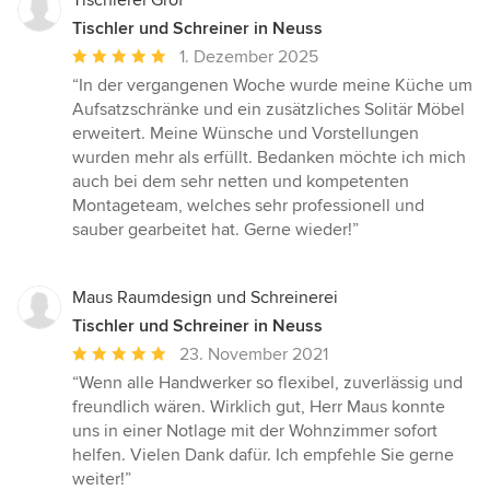
Tischlerei Gröf
Tischler und Schreiner in Neuss
Durchschnittliche
1. Dezember 2025
Bewertung:
“In der vergangenen Woche wurde meine Küche um
5
Aufsatzschränke und ein zusätzliches Solitär Möbel
von
erweitert. Meine Wünsche und Vorstellungen
5
wurden mehr als erfüllt. Bedanken möchte ich mich
Sternen
auch bei dem sehr netten und kompetenten
Montageteam, welches sehr professionell und
sauber gearbeitet hat. Gerne wieder!”
Maus Raumdesign und Schreinerei
Tischler und Schreiner in Neuss
Durchschnittliche
23. November 2021
Bewertung:
“Wenn alle Handwerker so flexibel, zuverlässig und
5
freundlich wären. Wirklich gut, Herr Maus konnte
von
uns in einer Notlage mit der Wohnzimmer sofort
5
helfen. Vielen Dank dafür. Ich empfehle Sie gerne
Sternen
weiter!”