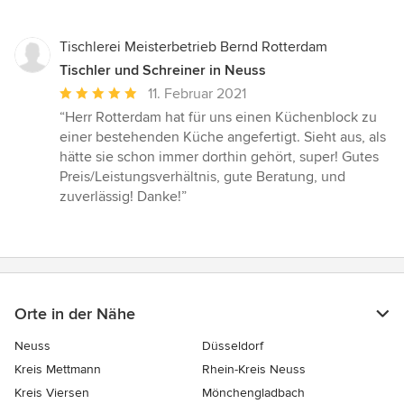
Tischlerei Meisterbetrieb Bernd Rotterdam
Tischler und Schreiner in Neuss
Durchschnittliche
11. Februar 2021
Bewertung:
“Herr Rotterdam hat für uns einen Küchenblock zu
5
einer bestehenden Küche angefertigt. Sieht aus, als
von
hätte sie schon immer dorthin gehört, super! Gutes
5
Preis/Leistungsverhältnis, gute Beratung, und
Sternen
zuverlässig! Danke!”
Orte in der Nähe
Neuss
Düsseldorf
Kreis Mettmann
Rhein-Kreis Neuss
Kreis Viersen
Mönchengladbach