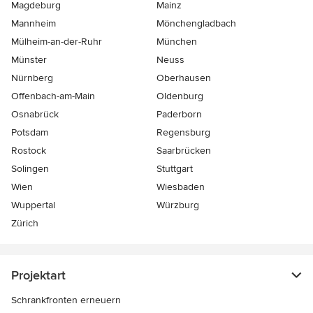
Magdeburg
Mainz
Mannheim
Mönchen­gladbach
Mülheim-an-der-Ruhr
München
Münster
Neuss
Nürnberg
Oberhausen
Offenbach-am-Main
Oldenburg
Osnabrück
Paderborn
Potsdam
Regensburg
Rostock
Saarbrücken
Solingen
Stuttgart
Wien
Wiesbaden
Wuppertal
Würzburg
Zürich
Projektart
Schrankfronten erneuern