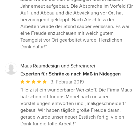
Jahr erneut aufgebaut. Die Absprache im Vorfeld für
Auf- und Abbau und die Abwicklung vor Ort hat
hervorragend geklappt. Nach Abschluss der
Arbeiten wurde der Stand sauber verlassen. Es war
eine Freude anzuschauen mit welch gutem
Teamgeist vor Ort gearbeitet wurde. Herzlichen
Dank dafür!”
Maus Raumdesign und Schreinerei
Experten für Schränke nach Maß in Nideggen
Durchschnittliche
3. Februar 2019
Bewertung:
“Holz ist ein wunderbarer Werkstoff. Die Firma Maus
5
hat schon oft für uns Möbel nach unseren
von
Vorstellungen entworfen und „maßgeschneidert“
5
gebaut. Wir haben täglich große Freude daran,
Sternen
gerade wurde unser neuer Esstisch fertig, vielen
Dank für die tolle Arbeit !”