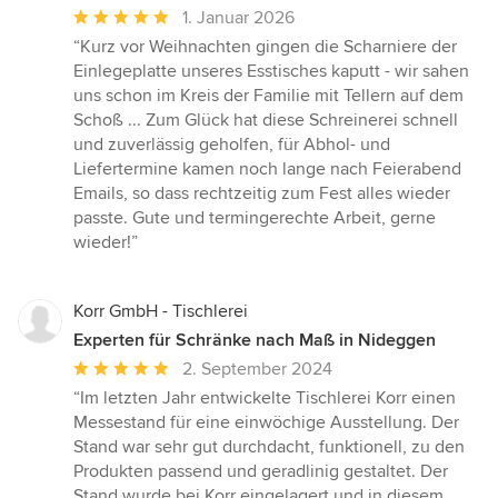
Durchschnittliche
1. Januar 2026
Bewertung:
“Kurz vor Weihnachten gingen die Scharniere der
5
Einlegeplatte unseres Esstisches kaputt - wir sahen
von
uns schon im Kreis der Familie mit Tellern auf dem
5
Schoß ... Zum Glück hat diese Schreinerei schnell
Sternen
und zuverlässig geholfen, für Abhol- und
Liefertermine kamen noch lange nach Feierabend
Emails, so dass rechtzeitig zum Fest alles wieder
passte. Gute und termingerechte Arbeit, gerne
wieder!”
Korr GmbH - Tischlerei
Experten für Schränke nach Maß in Nideggen
Durchschnittliche
2. September 2024
Bewertung:
“Im letzten Jahr entwickelte Tischlerei Korr einen
5
Messestand für eine einwöchige Ausstellung. Der
von
Stand war sehr gut durchdacht, funktionell, zu den
5
Produkten passend und geradlinig gestaltet. Der
Sternen
Stand wurde bei Korr eingelagert und in diesem