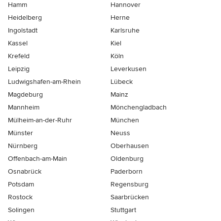
Hamm
Hannover
Heidelberg
Herne
Ingolstadt
Karlsruhe
Kassel
Kiel
Krefeld
Köln
Leipzig
Leverkusen
Ludwigshafen-am-Rhein
Lübeck
Magdeburg
Mainz
Mannheim
Mönchen­gladbach
Mülheim-an-der-Ruhr
München
Münster
Neuss
Nürnberg
Oberhausen
Offenbach-am-Main
Oldenburg
Osnabrück
Paderborn
Potsdam
Regensburg
Rostock
Saarbrücken
Solingen
Stuttgart