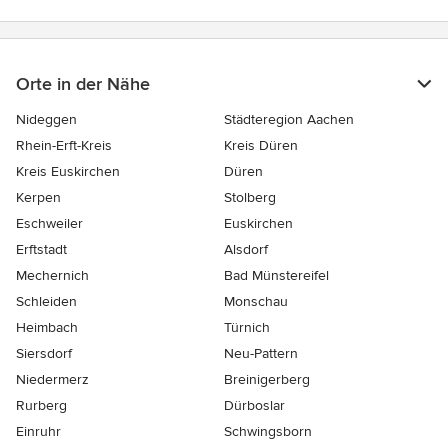
Orte in der Nähe
Nideggen
Städteregion Aachen
Rhein-Erft-Kreis
Kreis Düren
Kreis Euskirchen
Düren
Kerpen
Stolberg
Eschweiler
Euskirchen
Erftstadt
Alsdorf
Mechernich
Bad Münstereifel
Schleiden
Monschau
Heimbach
Türnich
Siersdorf
Neu-Pattern
Niedermerz
Breinigerberg
Rurberg
Dürboslar
Einruhr
Schwingsborn