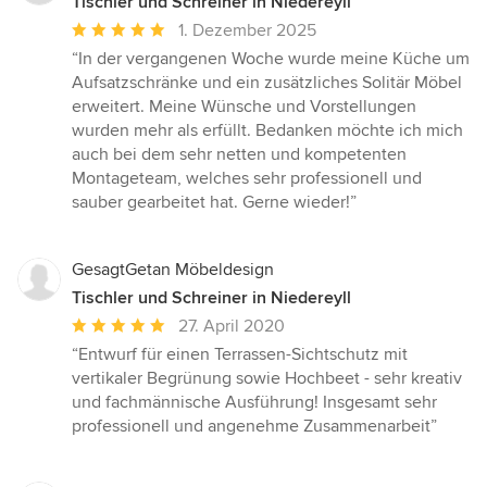
Tischler und Schreiner in Niedereyll
Durchschnittliche
1. Dezember 2025
Bewertung:
“In der vergangenen Woche wurde meine Küche um
5
Aufsatzschränke und ein zusätzliches Solitär Möbel
von
erweitert. Meine Wünsche und Vorstellungen
5
wurden mehr als erfüllt. Bedanken möchte ich mich
Sternen
auch bei dem sehr netten und kompetenten
Montageteam, welches sehr professionell und
sauber gearbeitet hat. Gerne wieder!”
GesagtGetan Möbeldesign
Tischler und Schreiner in Niedereyll
Durchschnittliche
27. April 2020
Bewertung:
“Entwurf für einen Terrassen-Sichtschutz mit
5
vertikaler Begrünung sowie Hochbeet - sehr kreativ
von
und fachmännische Ausführung! Insgesamt sehr
5
professionell und angenehme Zusammenarbeit”
Sternen