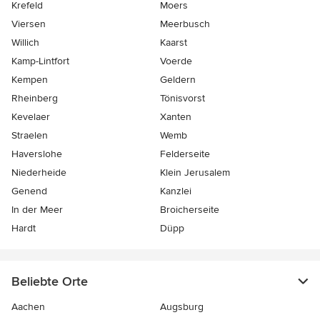
Krefeld
Moers
Viersen
Meerbusch
Willich
Kaarst
Kamp-Lintfort
Voerde
Kempen
Geldern
Rheinberg
Tönisvorst
Kevelaer
Xanten
Straelen
Wemb
Haverslohe
Felderseite
Niederheide
Klein Jerusalem
Genend
Kanzlei
In der Meer
Broicherseite
Hardt
Düpp
Beliebte Orte
Aachen
Augsburg