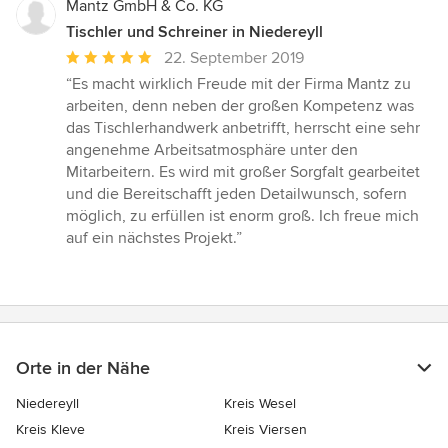
Mantz GmbH & Co. KG
Tischler und Schreiner in Niedereyll
Durchschnittliche
22. September 2019
Bewertung:
“Es macht wirklich Freude mit der Firma Mantz zu
5
arbeiten, denn neben der großen Kompetenz was
von
das Tischlerhandwerk anbetrifft, herrscht eine sehr
5
angenehme Arbeitsatmosphäre unter den
Sternen
Mitarbeitern. Es wird mit großer Sorgfalt gearbeitet
und die Bereitschafft jeden Detailwunsch, sofern
möglich, zu erfüllen ist enorm groß. Ich freue mich
auf ein nächstes Projekt.”
Orte in der Nähe
Niedereyll
Kreis Wesel
Kreis Kleve
Kreis Viersen