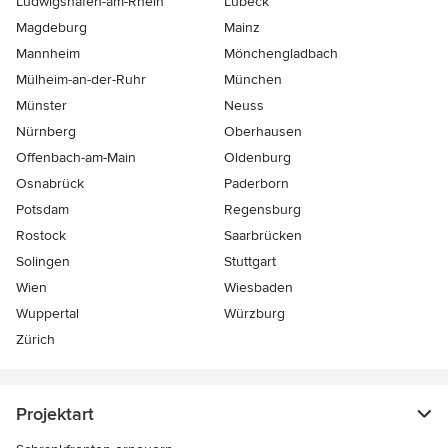
Ludwigshafen-am-Rhein
Lübeck
Magdeburg
Mainz
Mannheim
Mönchen­gladbach
Mülheim-an-der-Ruhr
München
Münster
Neuss
Nürnberg
Oberhausen
Offenbach-am-Main
Oldenburg
Osnabrück
Paderborn
Potsdam
Regensburg
Rostock
Saarbrücken
Solingen
Stuttgart
Wien
Wiesbaden
Wuppertal
Würzburg
Zürich
Projektart