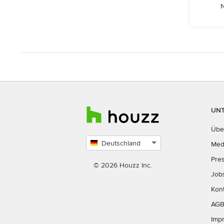
N
UN
Übe
Deutschland
Med
Land
Pre
auswählen
© 2026 Houzz Inc.
Job
Kon
AG
Imp