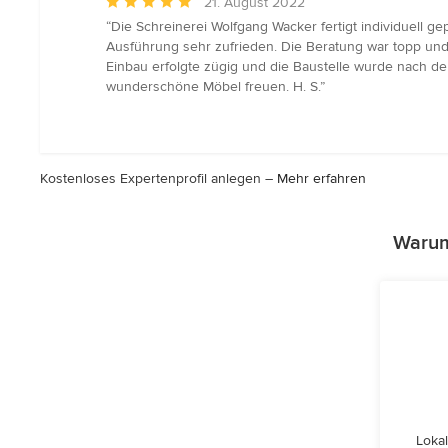
Durchschnittliche
21. August 2022
Bewertung:
“Die Schreinerei Wolfgang Wacker fertigt individuell g
5
Ausführung sehr zufrieden. Die Beratung war topp un
von
Einbau erfolgte zügig und die Baustelle wurde nach de
5
wunderschöne Möbel freuen. H. S.”
Sternen
Kostenloses Expertenprofil anlegen –
Mehr erfahren
Warum 
Lokal