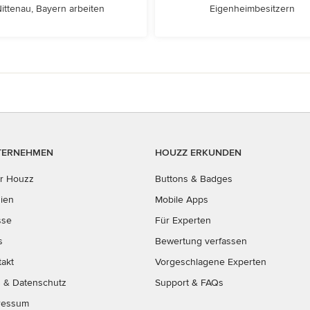
ittenau, Bayern arbeiten
Eigenheimbesitzern
TERNEHMEN
HOUZZ ERKUNDEN
r Houzz
Buttons & Badges
ien
Mobile Apps
sse
Für Experten
s
Bewertung verfassen
takt
Vorgeschlagene Experten
B
&
Datenschutz
Support & FAQs
ressum