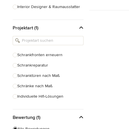
Interior Designer & Raumausstatter
Küchenplanung
Projektart (1)
Landschaftsarchitekten
Armaturen & Sanitärbedarf
Beleuchtung
Schrankfronten erneuern
Einbauschränke
Schrankreparatur
Alle anzeigen
Schranktüren nach Maß
Schränke nach Maß
Individuelle Hifi-Lösungen
Möbel nach Maß
Bewertung (1)
Küchenschränke nach Maß
Regale nach Maß
Alle Bewertungen