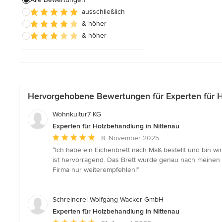
ausschließlich
Schreinerarbeiten
& höher
Holzbehandlung
& höher
Alle anzeigen
Hervorgehobene Bewertungen für Experten für H
Wohnkultur7 KG
Experten für Holzbehandlung in Nittenau
Durchschnittliche
8. November 2025
Bewertung:
“Ich habe ein Eichenbrett nach Maß bestellt und bin wir
5
ist hervorragend. Das Brett wurde genau nach meinen Wü
von
Firma nur weiterempfehlen!”
5
Sternen
Schreinerei Wolfgang Wacker GmbH
Experten für Holzbehandlung in Nittenau