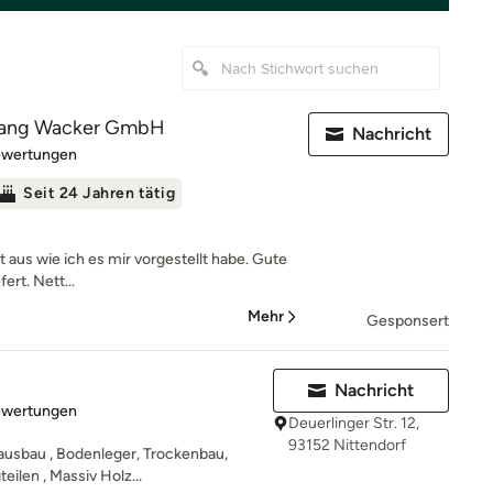
fgang Wacker GmbH
Nachricht
rtung: 5 von 5 Sternen
ewertungen
Seit 24 Jahren tätig
 aus wie ich es mir vorgestellt habe. Gute
ert. Nett...
Mehr
Gesponsert
Nachricht
rtung: 5 von 5 Sternen
ewertungen
Deuerlinger Str. 12,
93152 Nittendorf
enausbau , Bodenleger, Trockenbau,
ilen , Massiv Holz...