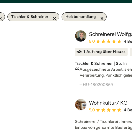
Tischler & Schreiner
Holzbehandlung
Schreinerei Wol
Durchschnittliche Bewe
5,0
4 B
1 Auftrag über Houzz
Tischler & Schreiner | Stulln
Ausgezeichnete Arbeit, sieht
Verarbeitung. Pünktlich gelief
– HU-180200869
Wohnkultur7 KG
Durchschnittliche Bewe
5,0
4 B
Schreinerei / Tischlerei , Inn
Einbau von genormte Baufertigte