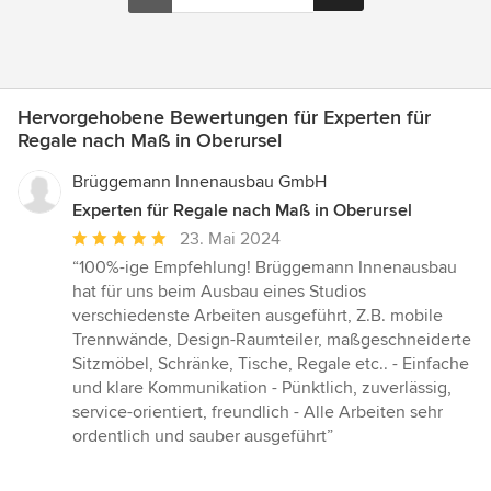
Hervorgehobene Bewertungen für Experten für
Regale nach Maß in Oberursel
Brüggemann Innenausbau GmbH
Experten für Regale nach Maß in Oberursel
Durchschnittliche
23. Mai 2024
Bewertung:
“100%-ige Empfehlung! Brüggemann Innenausbau
5
hat für uns beim Ausbau eines Studios
von
verschiedenste Arbeiten ausgeführt, Z.B. mobile
5
Trennwände, Design-Raumteiler, maßgeschneiderte
Sternen
Sitzmöbel, Schränke, Tische, Regale etc.. - Einfache
und klare Kommunikation - Pünktlich, zuverlässig,
service-orientiert, freundlich - Alle Arbeiten sehr
ordentlich und sauber ausgeführt”