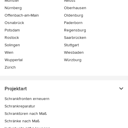
Münster
Neuss
Nürnberg
Oberhausen
Offenbach-am-Main
Oldenburg
Osnabrück
Paderborn
Potsdam
Regensburg
Rostock
Saarbrücken
Solingen
Stuttgart
Wien
Wiesbaden
Wuppertal
Würzburg
Zürich
Projektart
Schrankfronten erneuern
Schrankreparatur
Schranktüren nach Maß
Schränke nach Maß