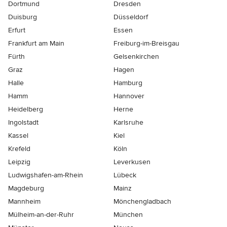
Dortmund
Dresden
Duisburg
Düsseldorf
Erfurt
Essen
Frankfurt am Main
Freiburg-im-Breisgau
Fürth
Gelsenkirchen
Graz
Hagen
Halle
Hamburg
Hamm
Hannover
Heidelberg
Herne
Ingolstadt
Karlsruhe
Kassel
Kiel
Krefeld
Köln
Leipzig
Leverkusen
Ludwigshafen-am-Rhein
Lübeck
Magdeburg
Mainz
Mannheim
Mönchen­gladbach
Mülheim-an-der-Ruhr
München