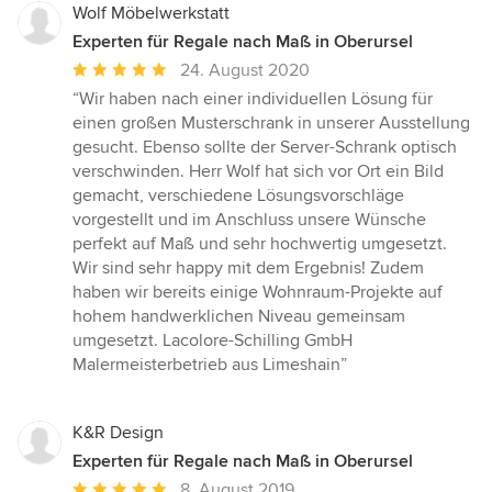
Wolf Möbelwerkstatt
Experten für Regale nach Maß in Oberursel
Durchschnittliche
24. August 2020
Bewertung:
“Wir haben nach einer individuellen Lösung für
5
einen großen Musterschrank in unserer Ausstellung
von
gesucht. Ebenso sollte der Server-Schrank optisch
5
verschwinden. Herr Wolf hat sich vor Ort ein Bild
Sternen
gemacht, verschiedene Lösungsvorschläge
vorgestellt und im Anschluss unsere Wünsche
perfekt auf Maß und sehr hochwertig umgesetzt.
Wir sind sehr happy mit dem Ergebnis! Zudem
haben wir bereits einige Wohnraum-Projekte auf
hohem handwerklichen Niveau gemeinsam
umgesetzt. Lacolore-Schilling GmbH
Malermeisterbetrieb aus Limeshain”
K&R Design
Experten für Regale nach Maß in Oberursel
Durchschnittliche
8. August 2019