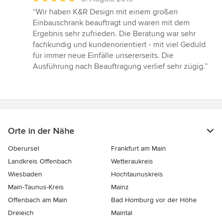
Bewertung:
“Wir haben K&R Design mit einem großen
5
Einbauschrank beauftragt und waren mit dem
von
Ergebnis sehr zufrieden. Die Beratung war sehr
5
fachkundig und kundenorientiert - mit viel Geduld
Sternen
für immer neue Einfälle unsererseits. Die
Ausführung nach Beauftragung verlief sehr zügig.”
Orte in der Nähe
Oberursel
Frankfurt am Main
Landkreis Offenbach
Wetteraukreis
Wiesbaden
Hochtaunuskreis
Main-Taunus-Kreis
Mainz
Offenbach am Main
Bad Homburg vor der Höhe
Dreieich
Maintal