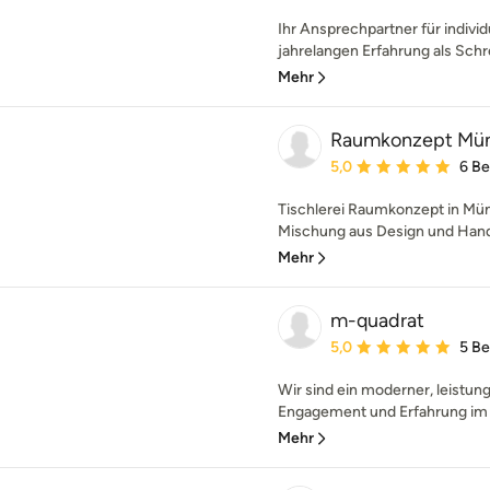
Ihr Ansprechpartner für indivi
jahrelangen Erfahrung als Schrei
Mehr
Raumkonzept Mün
Durchschnittliche Bewe
5,0
6 B
Tischlerei Raumkonzept in Müns
Mischung aus Design und Hand
Mehr
m-quadrat
Durchschnittliche Bewe
5,0
5 B
Wir sind ein moderner, leistung
Engagement und Erfahrung im 
Mehr