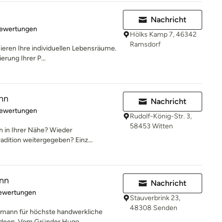
Nachricht
rtung: 5 von 5 Sternen
Bewertungen
Hölks Kamp 7, 46342
Ramsdorf
sieren Ihre individuellen Lebensräume.
erung Ihrer P...
nn
Nachricht
rtung: 5 von 5 Sternen
Bewertungen
Rudolf-König-Str. 3,
58453 Witten
en in Ihrer Nähe? Wieder
radition weitergegeben? Einz...
ann
Nachricht
rtung: 5 von 5 Sternen
Bewertungen
Stauverbrink 23,
48308 Senden
kmann für höchste handwerkliche
nideen. Vom Gründer Hugo...