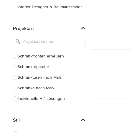
Interior Designer & Raumausstatter
Küchenplanung
Projektart
Landschaftsarchitekten
Armaturen & Sanitärbedarf
Beleuchtung
Schrankfronten erneuern
Einbauschränke
Schrankreparatur
Alle anzeigen
Schranktüren nach Maß
Schränke nach Maß
Individuelle Hifi-Lösungen
Möbel nach Maß
Stil
Küchenschränke nach Maß
Regale nach Maß