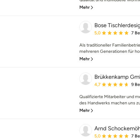
Mehr
Bose Tischlerdes
Durchschnittliche Bewe
5,0
7 B
Als traditioneller Familienbe
mehreren Generationen für hoc
Mehr
Brükkenkamp G
Durchschnittliche Bewe
4,7
9 B
Qualifizierte Mitarbeiter und 
des Handwerks machen uns zu 
Mehr
Arnd Schockemöhl
Durchschnittliche Bewe
5,0
7 B