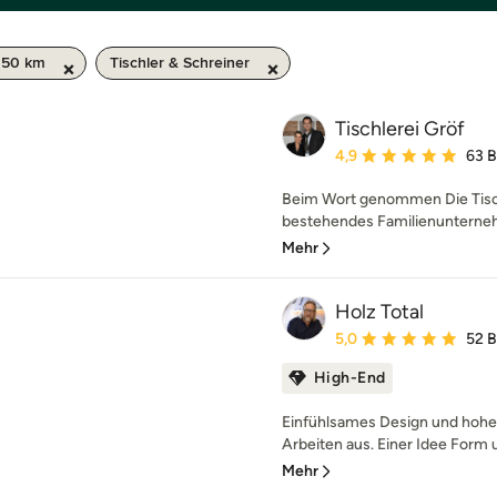
 50 km
Tischler & Schreiner
Tischlerei Gröf
Durchschnittliche Bewe
4,9
63 
Beim Wort genommen Die Tischl
bestehendes Familienunternehm
Mehr
Holz Total
Durchschnittliche Bewe
5,0
52 
High-End
Einfühlsames Design und hohe 
Arbeiten aus. Einer Idee Form u
Mehr