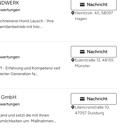
ANDWERK
Nachricht
rtung: 5 von 5 Sternen
ewertungen
Heinitzstr. 40, 58097
Hagen
chreinerei Horst Lausch - Ihre
amilienbetrieb mit höc...
Nachricht
rtung: 5 von 5 Sternen
ewertungen
Eulerstraße 12, 48155
Münster
f - Erfahrung und Kompetenz seit
erter Generation fa...
u GmbH
Nachricht
rtung: 5 von 5 Sternen
ewertungen
Liliencronstraße 10,
47057 Duisburg
and und setzt die mit Ihnen
äumlichkeiten um. Maßnahmen...