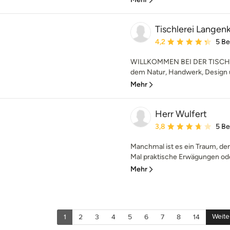
Tischlerei Lange
Durchschnittliche Bewe
4,2
5 B
WILLKOMMEN BEI DER TISCHL
dem Natur, Handwerk, Design u
Mehr
Herr Wulfert
Durchschnittliche Bewe
3,8
5 B
Manchmal ist es ein Traum, den
Mal praktische Erwägungen oder
Mehr
Weite
1
2
3
4
5
6
7
8
14