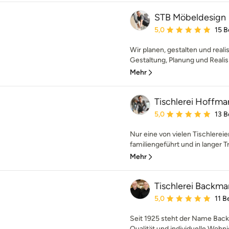
STB Möbeldesign
Durchschnittliche Bewe
5,0
15 
Wir planen, gestalten und reali
Gestaltung, Planung und Realisi
Mehr
Tischlerei Hoffma
Durchschnittliche Bewe
5,0
13 
Nur eine von vielen Tischlerei
familiengeführt und in langer T
Mehr
Tischlerei Backm
Durchschnittliche Bewe
5,0
11 
Seit 1925 steht der Name Bac
Qualität und individuelle Woh