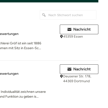
Nachricht
rtung: 4.9 von 5 Sternen
Bewertungen
45359 Essen
erei Gröf ist ein seit 1886
en mit Sitz in Essen-Sc...
Nachricht
rtung: 5 von 5 Sternen
Bewertungen
Deusener Str. 178,
44369 Dortmund
Individualität zeichnen unsere
nd Funktion zu geben is...