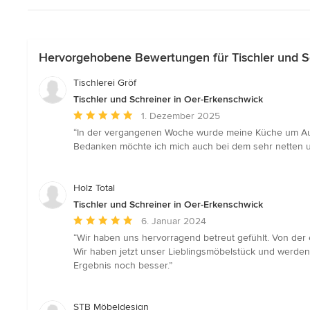
Hervorgehobene Bewertungen für Tischler und S
Tischlerei Gröf
Tischler und Schreiner in Oer-Erkenschwick
Durchschnittliche
1. Dezember 2025
Bewertung:
“In der vergangenen Woche wurde meine Küche um Aufsa
5
Bedanken möchte ich mich auch bei dem sehr netten u
von
5
Sternen
Holz Total
Tischler und Schreiner in Oer-Erkenschwick
Durchschnittliche
6. Januar 2024
Bewertung:
“Wir haben uns hervorragend betreut gefühlt. Von der
5
Wir haben jetzt unser Lieblingsmöbelstück und werden 
von
Ergebnis noch besser.”
5
Sternen
STB Möbeldesign