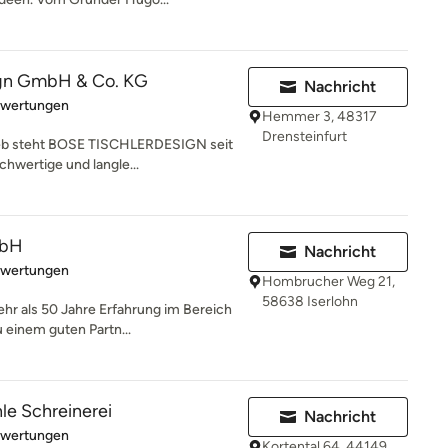
ign GmbH & Co. KG
Nachricht
rtung: 5 von 5 Sternen
ewertungen
Hemmer 3, 48317
Drensteinfurt
trieb steht BOSE TISCHLERDESIGN seit
hwertige und langle...
mbH
Nachricht
rtung: 4.7 von 5 Sternen
ewertungen
Hombrucher Weg 21,
58638 Iserlohn
mehr als 50 Jahre Erfahrung im Bereich
einem guten Partn...
e Schreinerei
Nachricht
rtung: 5 von 5 Sternen
ewertungen
Kortental 64, 44149