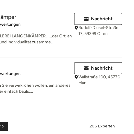
nkämper
Nachricht
rtung: 4.2 von 5 Sternen
ewertungen
Rudolf-Diesel-Straße
17, 59399 Olfen
EREI LANGENKÄMPER… …der Ort, an
nd Individualität zusamme...
Nachricht
rtung: 3.8 von 5 Sternen
ewertungen
Wallstraße 100, 45770
Marl
 Sie verwirklichen wollen, ein anderes
 einfach baulic...
r
206 Experten