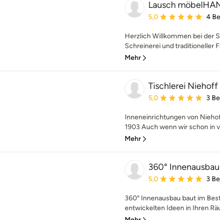
Lausch möbelH
Durchschnittliche Bewe
5,0
4 B
Herzlich Willkommen bei der S
Schreinerei und traditioneller F
Mehr
Tischlerei Niehoff
Durchschnittliche Bewe
5,0
3 B
Inneneinrichtungen von Niehof
1903 Auch wenn wir schon in vi
Mehr
360° Innenausba
Durchschnittliche Bewe
5,0
3 B
360° Innenausbau baut im Best
entwickelten Ideen in Ihren R
Mehr