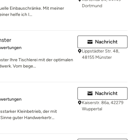
Dortmund
duelle Einbauschränke. Mit meiner
ner helfe ich I...
ster
Nachricht
rtung: 5 von 5 Sternen
ewertungen
Lippstädter Str. 48,
48155 Münster
ter Ihre Tischlerei mit der optimalen
werk. Vom bege...
Nachricht
rtung: 5 von 5 Sternen
ewertungen
Kaiserstr. 86a, 42279
Wuppertal
sstarker Kleinbetrieb, der mit
Sinne guter Handwerkertr...