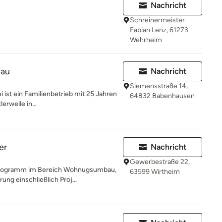
Nachricht
Schreinermeister
Fabian Lenz, 61273
Wehrheim
bau
Nachricht
Siemensstraße 14,
 ist ein Familienbetrieb mit 25 Jahren
64832 Babenhausen
erweile in...
er
Nachricht
Gewerbestraße 22,
Programm im Bereich Wohnugsumbau,
63599 Wirtheim
ng einschließlich Proj...