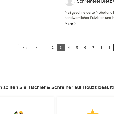
Schreinerei Bret
Maßgeschneiderte Möbel und 
handwerklicher Präzision und i
Mehr
1
2
3
4
5
6
7
8
9
sollten Sie Tischler & Schreiner auf Houzz beauf