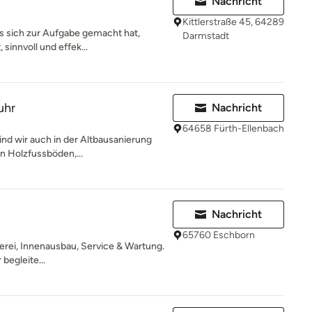
Nachricht
Kittlerstraße 45, 64289
 es sich zur Aufgabe gemacht hat,
Darmstadt
sinnvoll und effek...
uhr
Nachricht
64658 Fürth-Ellenbach
nd wir auch in der Altbausanierung
en Holzfussböden,...
Nachricht
65760 Eschborn
erei, Innenausbau, Service & Wartung.
begleite...