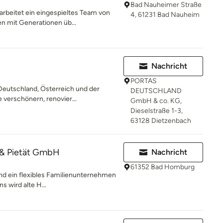
Bad Nauheimer Straße
rbeitet ein eingespieltes Team von
4, 61231 Bad Nauheim
n mit Generationen üb...
Nachricht
PORTAS
eutschland, Österreich und der
DEUTSCHLAND
 verschönern, renovier...
GmbH & co. KG,
Dieselstraße 1-3,
63128 Dietzenbach
 & Pietät GmbH
Nachricht
61352 Bad Homburg
ind ein flexibles Familienunternehmen
s wird alte H...