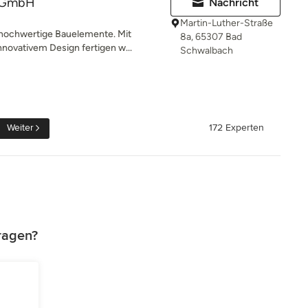
z GmbH
Nachricht
Martin-Luther-Straße
hochwertige Bauelemente. Mit
8a, 65307 Bad
nnovativem Design fertigen w...
Schwalbach
Weiter
172 Experten
tragen?