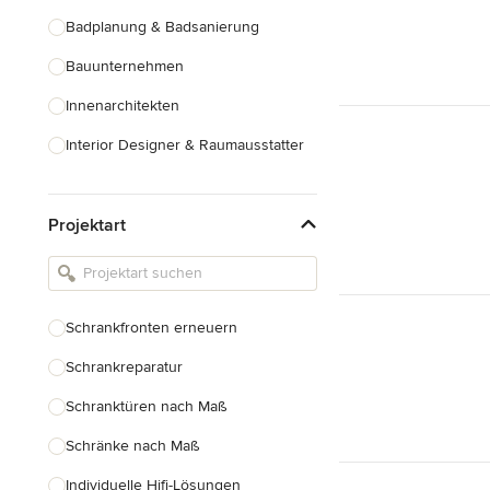
Badplanung & Badsanierung
Bauunternehmen
Innenarchitekten
Interior Designer & Raumausstatter
Küchenplanung
Projektart
Landschaftsarchitekten
Armaturen & Sanitärbedarf
Beleuchtung
Schrankfronten erneuern
Einbauschränke
Schrankreparatur
Alle anzeigen
Schranktüren nach Maß
Schränke nach Maß
Individuelle Hifi-Lösungen