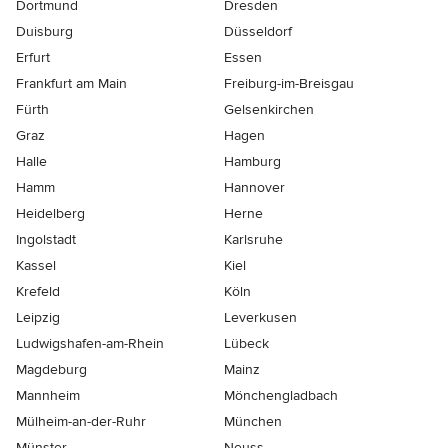
Dortmund
Dresden
Duisburg
Düsseldorf
Erfurt
Essen
Frankfurt am Main
Freiburg-im-Breisgau
Fürth
Gelsenkirchen
Graz
Hagen
Halle
Hamburg
Hamm
Hannover
Heidelberg
Herne
Ingolstadt
Karlsruhe
Kassel
Kiel
Krefeld
Köln
Leipzig
Leverkusen
Ludwigshafen-am-Rhein
Lübeck
Magdeburg
Mainz
Mannheim
Mönchen­gladbach
Mülheim-an-der-Ruhr
München
Münster
Neuss