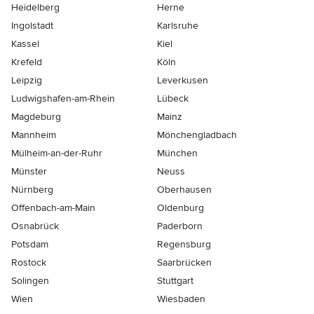
Heidelberg
Herne
Ingolstadt
Karlsruhe
Kassel
Kiel
Krefeld
Köln
Leipzig
Leverkusen
Ludwigshafen-am-Rhein
Lübeck
Magdeburg
Mainz
Mannheim
Mönchen­gladbach
Mülheim-an-der-Ruhr
München
Münster
Neuss
Nürnberg
Oberhausen
Offenbach-am-Main
Oldenburg
Osnabrück
Paderborn
Potsdam
Regensburg
Rostock
Saarbrücken
Solingen
Stuttgart
Wien
Wiesbaden