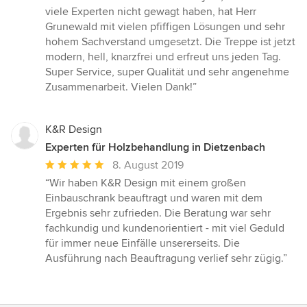
5
viele Experten nicht gewagt haben, hat Herr
Sternen
Grunewald mit vielen pfiffigen Lösungen und sehr
hohem Sachverstand umgesetzt. Die Treppe ist jetzt
modern, hell, knarzfrei und erfreut uns jeden Tag.
Super Service, super Qualität und sehr angenehme
Zusammenarbeit. Vielen Dank!”
K&R Design
Experten für Holzbehandlung in Dietzenbach
Durchschnittliche
8. August 2019
Bewertung:
“Wir haben K&R Design mit einem großen
5
Einbauschrank beauftragt und waren mit dem
von
Ergebnis sehr zufrieden. Die Beratung war sehr
5
fachkundig und kundenorientiert - mit viel Geduld
Sternen
für immer neue Einfälle unsererseits. Die
Ausführung nach Beauftragung verlief sehr zügig.”