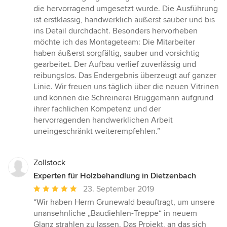
Sternen
die hervorragend umgesetzt wurde. Die Ausführung
ist erstklassig, handwerklich äußerst sauber und bis
ins Detail durchdacht. Besonders hervorheben
möchte ich das Montageteam: Die Mitarbeiter
haben äußerst sorgfältig, sauber und vorsichtig
gearbeitet. Der Aufbau verlief zuverlässig und
reibungslos. Das Endergebnis überzeugt auf ganzer
Linie. Wir freuen uns täglich über die neuen Vitrinen
und können die Schreinerei Brüggemann aufgrund
ihrer fachlichen Kompetenz und der
hervorragenden handwerklichen Arbeit
uneingeschränkt weiterempfehlen.”
Zollstock
Experten für Holzbehandlung in Dietzenbach
Durchschnittliche
23. September 2019
Bewertung:
“Wir haben Herrn Grunewald beauftragt, um unsere
5
unansehnliche „Baudiehlen-Treppe“ in neuem
von
Glanz strahlen zu lassen. Das Projekt, an das sich