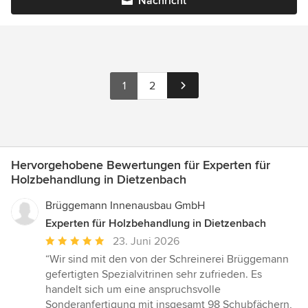
Nachricht
1
2
Hervorgehobene Bewertungen für Experten für
Holzbehandlung in Dietzenbach
Brüggemann Innenausbau GmbH
Experten für Holzbehandlung in Dietzenbach
Durchschnittliche
23. Juni 2026
Bewertung:
“Wir sind mit den von der Schreinerei Brüggemann
5
gefertigten Spezialvitrinen sehr zufrieden. Es
von
handelt sich um eine anspruchsvolle
5
Sonderanfertigung mit insgesamt 98 Schubfächern,