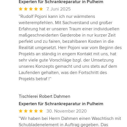
Experten für Schrankreparatur in Pulheim
Durchschnittliche
7. Juni 2025
Bewertung:
“Rudolf Pojoni kann ich nur wärmstens
5
weiterempfehlen. Mit Sachverstand und großer
von
Erfahrung hat er unseren Traum einer individuellen
5
maßgeschneiderten Garderobe in nur kurzer Zeit
Sternen
perfekt und zu fairen, bezahlbaren Kosten in die
Realität umgesetzt. Herr Pojoni war vom Beginn des
Projekts an ständig in engem Kontakt mit uns, hat
sehr viele gute Vorschläge bzgl. der Umsetzung
unseres Konzepts gemacht und uns stets auf dem
Laufenden gehalten, was den Fortschritt des
Projekts betraf !”
Tischlerei Robert Dahmen
Experten für Schrankreparatur in Pulheim
Durchschnittliche
30. November 2020
Bewertung:
“Wir haben bei Herrn Dahmen einen Waschtisch mit
5
Schubladenelement in Auftrag gegeben. Das