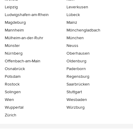
Leipzig
Leverkusen
Ludwigshafen-am-Rhein
Lübeck
Magdeburg
Mainz
Mannheim
Mönchen­gladbach
Mülheim-an-der-Ruhr
München
Münster
Neuss
Nürnberg
Oberhausen
Offenbach-am-Main
Oldenburg
Osnabrück
Paderborn
Potsdam
Regensburg
Rostock
Saarbrücken
Solingen
Stuttgart
Wien
Wiesbaden
Wuppertal
Würzburg
Zürich