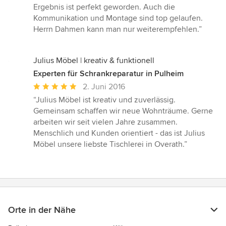
von
Ergebnis ist perfekt geworden. Auch die
5
Kommunikation und Montage sind top gelaufen.
Sternen
Herrn Dahmen kann man nur weiterempfehlen.”
Julius Möbel | kreativ & funktionell
Experten für Schrankreparatur in Pulheim
Durchschnittliche
2. Juni 2016
Bewertung:
“Julius Möbel ist kreativ und zuverlässig.
5
Gemeinsam schaffen wir neue Wohnträume. Gerne
von
arbeiten wir seit vielen Jahre zusammen.
5
Menschlich und Kunden orientiert - das ist Julius
Sternen
Möbel unsere liebste Tischlerei in Overath.”
Orte in der Nähe