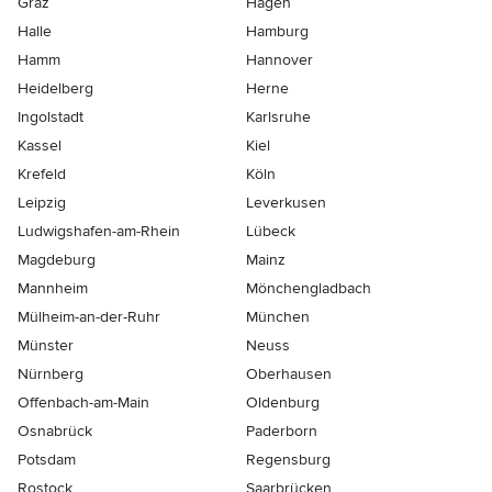
Graz
Hagen
Halle
Hamburg
Hamm
Hannover
Heidelberg
Herne
Ingolstadt
Karlsruhe
Kassel
Kiel
Krefeld
Köln
Leipzig
Leverkusen
Ludwigshafen-am-Rhein
Lübeck
Magdeburg
Mainz
Mannheim
Mönchen­gladbach
Mülheim-an-der-Ruhr
München
Münster
Neuss
Nürnberg
Oberhausen
Offenbach-am-Main
Oldenburg
Osnabrück
Paderborn
Potsdam
Regensburg
Rostock
Saarbrücken