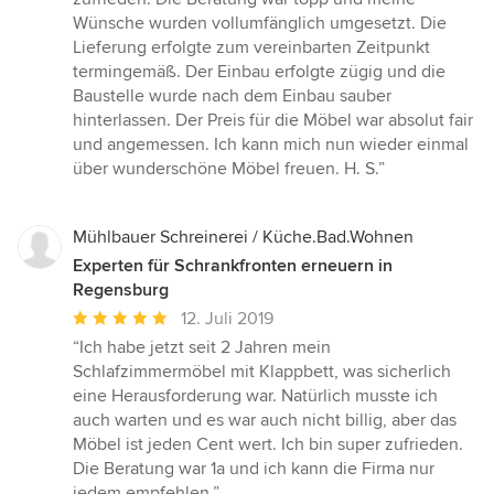
Wünsche wurden vollumfänglich umgesetzt. Die
Lieferung erfolgte zum vereinbarten Zeitpunkt
termingemäß. Der Einbau erfolgte zügig und die
Baustelle wurde nach dem Einbau sauber
hinterlassen. Der Preis für die Möbel war absolut fair
und angemessen. Ich kann mich nun wieder einmal
über wunderschöne Möbel freuen. H. S.”
Mühlbauer Schreinerei / Küche.Bad.Wohnen
Experten für Schrankfronten erneuern in
Regensburg
Durchschnittliche
12. Juli 2019
Bewertung:
“Ich habe jetzt seit 2 Jahren mein
5
Schlafzimmermöbel mit Klappbett, was sicherlich
von
eine Herausforderung war. Natürlich musste ich
5
auch warten und es war auch nicht billig, aber das
Sternen
Möbel ist jeden Cent wert. Ich bin super zufrieden.
Die Beratung war 1a und ich kann die Firma nur
jedem empfehlen.”