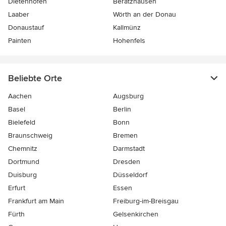
Dietenhofen
Beratzhausen
Laaber
Wörth an der Donau
Donaustauf
Kallmünz
Painten
Hohenfels
Beliebte Orte
Aachen
Augsburg
Basel
Berlin
Bielefeld
Bonn
Braunschweig
Bremen
Chemnitz
Darmstadt
Dortmund
Dresden
Duisburg
Düsseldorf
Erfurt
Essen
Frankfurt am Main
Freiburg-im-Breisgau
Fürth
Gelsenkirchen