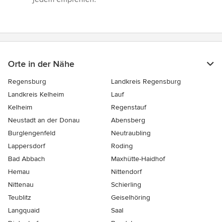
Orte in der Nähe
Regensburg
Landkreis Regensburg
Landkreis Kelheim
Lauf
Kelheim
Regenstauf
Neustadt an der Donau
Abensberg
Burglengenfeld
Neutraubling
Lappersdorf
Roding
Bad Abbach
Maxhütte-Haidhof
Hemau
Nittendorf
Nittenau
Schierling
Teublitz
Geiselhöring
Langquaid
Saal