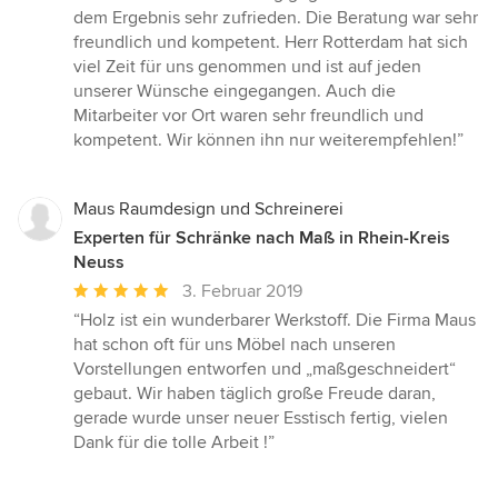
5
dem Ergebnis sehr zufrieden. Die Beratung war sehr
Sternen
freundlich und kompetent. Herr Rotterdam hat sich
viel Zeit für uns genommen und ist auf jeden
unserer Wünsche eingegangen. Auch die
Mitarbeiter vor Ort waren sehr freundlich und
kompetent. Wir können ihn nur weiterempfehlen!”
Maus Raumdesign und Schreinerei
Experten für Schränke nach Maß in Rhein-Kreis
Neuss
Durchschnittliche
3. Februar 2019
Bewertung:
“Holz ist ein wunderbarer Werkstoff. Die Firma Maus
5
hat schon oft für uns Möbel nach unseren
von
Vorstellungen entworfen und „maßgeschneidert“
5
gebaut. Wir haben täglich große Freude daran,
Sternen
gerade wurde unser neuer Esstisch fertig, vielen
Dank für die tolle Arbeit !”