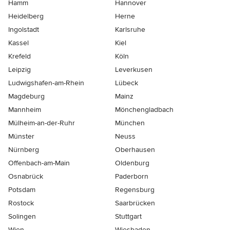
Hamm
Hannover
Heidelberg
Herne
Ingolstadt
Karlsruhe
Kassel
Kiel
Krefeld
Köln
Leipzig
Leverkusen
Ludwigshafen-am-Rhein
Lübeck
Magdeburg
Mainz
Mannheim
Mönchen­gladbach
Mülheim-an-der-Ruhr
München
Münster
Neuss
Nürnberg
Oberhausen
Offenbach-am-Main
Oldenburg
Osnabrück
Paderborn
Potsdam
Regensburg
Rostock
Saarbrücken
Solingen
Stuttgart
Wien
Wiesbaden