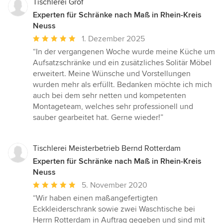
Tischlerei Gröf
Experten für Schränke nach Maß in Rhein-Kreis
Neuss
Durchschnittliche
1. Dezember 2025
Bewertung:
“In der vergangenen Woche wurde meine Küche um
5
Aufsatzschränke und ein zusätzliches Solitär Möbel
von
erweitert. Meine Wünsche und Vorstellungen
5
wurden mehr als erfüllt. Bedanken möchte ich mich
Sternen
auch bei dem sehr netten und kompetenten
Montageteam, welches sehr professionell und
sauber gearbeitet hat. Gerne wieder!”
Tischlerei Meisterbetrieb Bernd Rotterdam
Experten für Schränke nach Maß in Rhein-Kreis
Neuss
Durchschnittliche
5. November 2020
Bewertung:
“Wir haben einen maßangefertigten
5
Eckkleiderschrank sowie zwei Waschtische bei
von
Herrn Rotterdam in Auftrag gegeben und sind mit