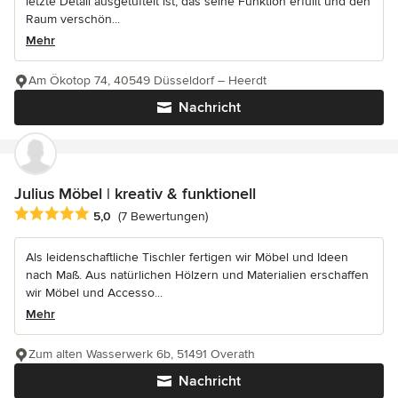
letzte Detail ausgetüftelt ist, das seine Funktion erfüllt und den
Raum verschön...
Mehr
Am Ökotop 74, 40549 Düsseldorf – Heerdt
Nachricht
Julius Möbel | kreativ & funktionell
Durchschnittliche Bewertung: 5 von 5 Sternen
5,0
(7 Bewertungen)
Als leidenschaftliche Tischler fertigen wir Möbel und Ideen
nach Maß. Aus natürlichen Hölzern und Materialien erschaffen
wir Möbel und Accesso...
Mehr
Zum alten Wasserwerk 6b, 51491 Overath
Nachricht