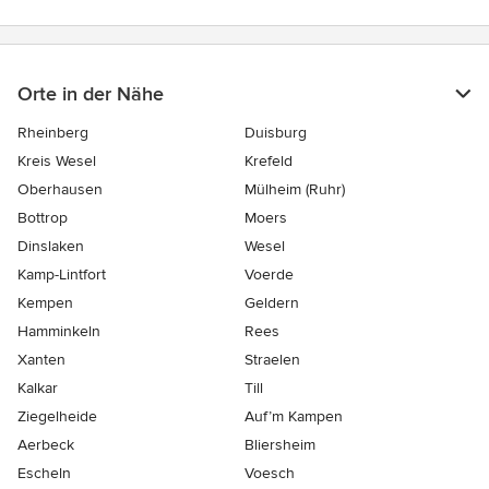
Orte in der Nähe
Rheinberg
Duisburg
Kreis Wesel
Krefeld
Oberhausen
Mülheim (Ruhr)
Bottrop
Moers
Dinslaken
Wesel
Kamp-Lintfort
Voerde
Kempen
Geldern
Hamminkeln
Rees
Xanten
Straelen
Kalkar
Till
Ziegelheide
Auf’m Kampen
Aerbeck
Bliersheim
Escheln
Voesch