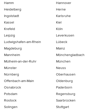
Hamm
Hannover
Heidelberg
Herne
Ingolstadt
Karlsruhe
Kassel
Kiel
Krefeld
Köln
Leipzig
Leverkusen
Ludwigshafen-am-Rhein
Lübeck
Magdeburg
Mainz
Mannheim
Mönchen­gladbach
Mülheim-an-der-Ruhr
München
Münster
Neuss
Nürnberg
Oberhausen
Offenbach-am-Main
Oldenburg
Osnabrück
Paderborn
Potsdam
Regensburg
Rostock
Saarbrücken
Solingen
Stuttgart