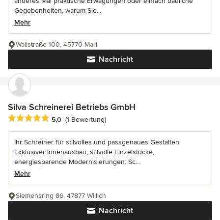
anderes Mal praktische Erwägungen oder einfach bauliche
Gegebenheiten, warum Sie...
Mehr
Wallstraße 100, 45770 Marl
Nachricht
Silva Schreinerei Betriebs GmbH
Durchschnittliche Bewertung: 5 von 5 Sternen
5,0
(1 Bewertung)
Ihr Schreiner für stilvolles und passgenaues Gestalten
Exklusiver Innenausbau, stilvolle Einzelstücke,
energiesparende Modernisierungen: Sc...
Mehr
Siemensring 86, 47877 Willich
Nachricht