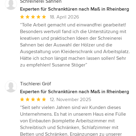
Schreinerei Sahnen
Experten für Schranktüren nach Maß in Rheinberg
Durchschnittliche
18. April 2026
Bewertung:
“Tolle Arbeit gemacht und einwandfrei gearbeitet!
5
Besonders wertvoll fand ich die Unterstützung mit
von
kreativen und praktischen Ideen der Schreinerei
5
Sahnen bei der Auswahl der Hölzer und die
Sternen
Ausgestaltung von Kleiderschrank und Arbeitsplatz.
Hätte ich schon längst machen lassen sollen! Sehr
zu empfehlen! Susanne Stöger”
Tischlerei Gröf
Experten für Schranktüren nach Maß in Rheinberg
Durchschnittliche
12. November 2025
Bewertung:
“Seit sehr vielen Jahren sind wir Kunden dieses
5
Unternehmens. Es hat in unserem Haus eine Fülle
von
von Einbauten (komplette Arbeitszimmer mit
5
Schreibtisch und Schränken, Schlafzimmer mit
Sternen
Betten und Schränken, Ergänzungen zu unserer