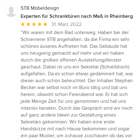
STB Möbeldesign
Experten für Schranktüren nach Maß in Rheinberg
Durchschnittliche
31. März 2022
Bewertung:
“Wir waren mit dem Rad unterweg. Haben bei der
5
Schreinerei STB angehalten, da die Firma ein sehr
von
schönes äuseres Auftreten hat. Das Gebäude hat
5
uns neugierig gemacht auf mehr und wir haben
Sternen
durch die großen offenen Ausstellungsfenster
geschaut. Dabei ist uns ein Sekretär (Schreibtisch)
aufgefallen. Da es schon etwas gedämmert hat, war
dieser auch schön beleuchtet. Der Inhaber Stephan
Becker war selbst noch im Büro tätig und bat uns
herein, obwohl schon Feierabend war. Er hat sich
jede Menge Zeit für uns genommen und hat uns
intensiv beraten. Durch das Gespräch sind wir noch
auf ganz andere Ideen zur Gestaltung eines
Sekretärs gekommen. Wir haben eine erste
Handskizze mit nach Hause bekommen und sogar
ein paar Muster, um zuhause zuschauen ob das vor