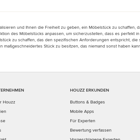
lisieren und Ihnen die Freiheit zu geben, ein Möbelstück zu schaffen, d
on des Möbelstücks anpassen, um sicherzustellen, dass es perfekt in 
tück zu schaffen, das den spezifischen Anforderungen entspricht, die si
 ein maßgeschneidertes Stück zu besitzen, das niemand sonst haben kann
TERNEHMEN
HOUZZ ERKUNDEN
r Houzz
Buttons & Badges
ien
Mobile Apps
sse
Für Experten
s
Bewertung verfassen
takt
Vorgeschlagene Experten