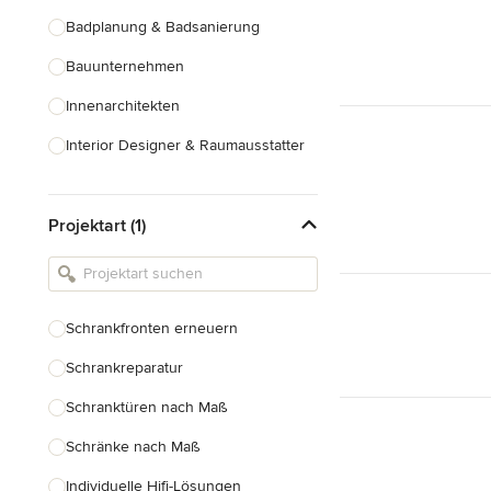
Badplanung & Badsanierung
Bauunternehmen
Innenarchitekten
Interior Designer & Raumausstatter
Küchenplanung
Projektart (1)
Landschaftsarchitekten
Armaturen & Sanitärbedarf
Beleuchtung
Schrankfronten erneuern
Einbauschränke
Schrankreparatur
Alle anzeigen
Schranktüren nach Maß
Schränke nach Maß
Individuelle Hifi-Lösungen