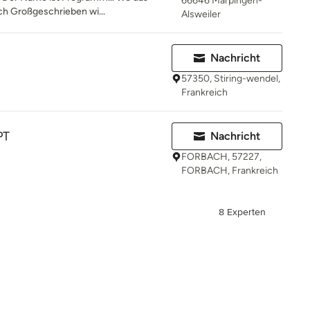
66646 Marpingen-
ch Großgeschrieben wi...
Alsweiler
Nachricht
57350, Stiring-wendel,
Frankreich
PT
Nachricht
FORBACH, 57227,
FORBACH, Frankreich
8 Experten