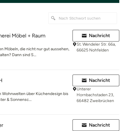
erei Möbel + Raum
Nachricht
St. Wendeler Str. 66a,
n Möbeln, die nicht nur gut aussehen,
66625 Nohfelden
lten? Dann sind S...
H
Nachricht
Unterer
n Wohnwelten über Küchendesign bis
Hornbachstaden 23,
ter & Sonnensc...
66482 Zweibrücken
er
Nachricht