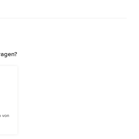
tragen?
n von