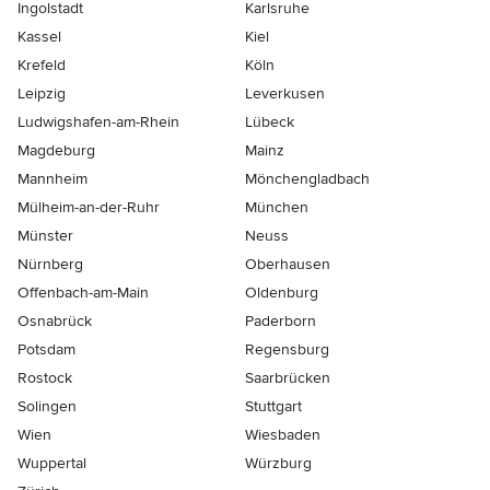
Ingolstadt
Karlsruhe
Kassel
Kiel
Krefeld
Köln
Leipzig
Leverkusen
Ludwigshafen-am-Rhein
Lübeck
Magdeburg
Mainz
Mannheim
Mönchen­gladbach
Mülheim-an-der-Ruhr
München
Münster
Neuss
Nürnberg
Oberhausen
Offenbach-am-Main
Oldenburg
Osnabrück
Paderborn
Potsdam
Regensburg
Rostock
Saarbrücken
Solingen
Stuttgart
Wien
Wiesbaden
Wuppertal
Würzburg