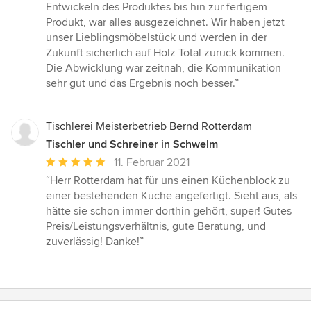
von
Entwickeln des Produktes bis hin zur fertigem
5
Produkt, war alles ausgezeichnet. Wir haben jetzt
Sternen
unser Lieblingsmöbelstück und werden in der
Zukunft sicherlich auf Holz Total zurück kommen.
Die Abwicklung war zeitnah, die Kommunikation
sehr gut und das Ergebnis noch besser.”
Tischlerei Meisterbetrieb Bernd Rotterdam
Tischler und Schreiner in Schwelm
Durchschnittliche
11. Februar 2021
Bewertung:
“Herr Rotterdam hat für uns einen Küchenblock zu
5
einer bestehenden Küche angefertigt. Sieht aus, als
von
hätte sie schon immer dorthin gehört, super! Gutes
5
Preis/Leistungsverhältnis, gute Beratung, und
Sternen
zuverlässig! Danke!”