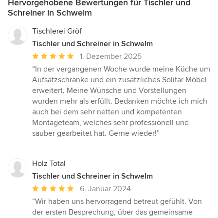
Hervorgehobene Bewertungen für Tischler und
Schreiner in Schwelm
Tischlerei Gröf
Tischler und Schreiner in Schwelm
Durchschnittliche
1. Dezember 2025
Bewertung:
“In der vergangenen Woche wurde meine Küche um
5
Aufsatzschränke und ein zusätzliches Solitär Möbel
von
erweitert. Meine Wünsche und Vorstellungen
5
wurden mehr als erfüllt. Bedanken möchte ich mich
Sternen
auch bei dem sehr netten und kompetenten
Montageteam, welches sehr professionell und
sauber gearbeitet hat. Gerne wieder!”
Holz Total
Tischler und Schreiner in Schwelm
Durchschnittliche
6. Januar 2024
Bewertung:
“Wir haben uns hervorragend betreut gefühlt. Von
5
der ersten Besprechung, über das gemeinsame