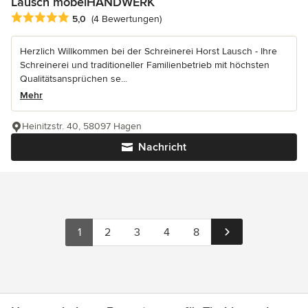
Lausch möbelHANDWERK
Durchschnittliche Bewertung: 5 von 5 Sternen
5,0
(4 Bewertungen)
Herzlich Willkommen bei der Schreinerei Horst Lausch - Ihre
Schreinerei und traditioneller Familienbetrieb mit höchsten
Qualitätsansprüchen se...
Mehr
Heinitzstr. 40, 58097 Hagen
Nachricht
1
2
3
4
8