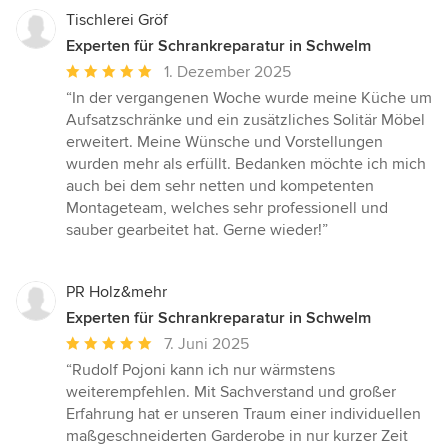
Tischlerei Gröf
Experten für Schrankreparatur in Schwelm
Durchschnittliche
1. Dezember 2025
Bewertung:
“In der vergangenen Woche wurde meine Küche um
5
Aufsatzschränke und ein zusätzliches Solitär Möbel
von
erweitert. Meine Wünsche und Vorstellungen
5
wurden mehr als erfüllt. Bedanken möchte ich mich
Sternen
auch bei dem sehr netten und kompetenten
Montageteam, welches sehr professionell und
sauber gearbeitet hat. Gerne wieder!”
PR Holz&mehr
Experten für Schrankreparatur in Schwelm
Durchschnittliche
7. Juni 2025
Bewertung:
“Rudolf Pojoni kann ich nur wärmstens
5
weiterempfehlen. Mit Sachverstand und großer
von
Erfahrung hat er unseren Traum einer individuellen
5
maßgeschneiderten Garderobe in nur kurzer Zeit