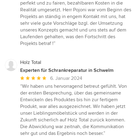
Sternen
perfekt und zu fairen, bezahlbaren Kosten in die
Realität umgesetzt. Herr Pojoni war vom Beginn des
Projekts an ständig in engem Kontakt mit uns, hat
sehr viele gute Vorschläge bzgl. der Umsetzung
unseres Konzepts gemacht und uns stets auf dem
Laufenden gehalten, was den Fortschritt des
Projekts betraf !”
Holz Total
Experten für Schrankreparatur in Schwelm
Durchschnittliche
6. Januar 2024
Bewertung:
“Wir haben uns hervorragend betreut gefühlt. Von
5
der ersten Besprechung, über das gemeinsame
von
Entwickeln des Produktes bis hin zur fertigem
5
Produkt, war alles ausgezeichnet. Wir haben jetzt
Sternen
unser Lieblingsmöbelstück und werden in der
Zukunft sicherlich auf Holz Total zurück kommen.
Die Abwicklung war zeitnah, die Kommunikation
sehr gut und das Ergebnis noch besser.”