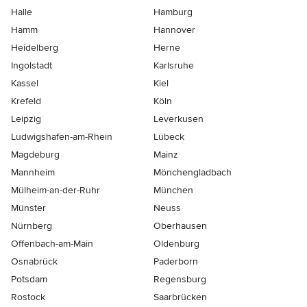
Halle
Hamburg
Hamm
Hannover
Heidelberg
Herne
Ingolstadt
Karlsruhe
Kassel
Kiel
Krefeld
Köln
Leipzig
Leverkusen
Ludwigshafen-am-Rhein
Lübeck
Magdeburg
Mainz
Mannheim
Mönchen­gladbach
Mülheim-an-der-Ruhr
München
Münster
Neuss
Nürnberg
Oberhausen
Offenbach-am-Main
Oldenburg
Osnabrück
Paderborn
Potsdam
Regensburg
Rostock
Saarbrücken