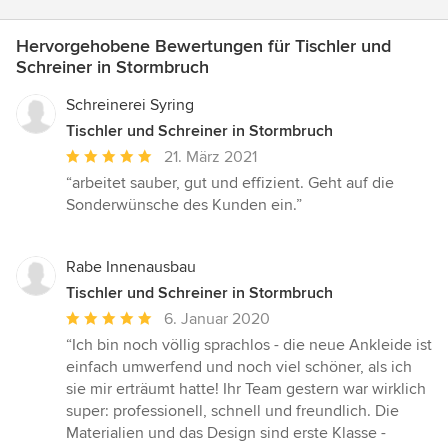
Hervorgehobene Bewertungen für Tischler und
Schreiner in Stormbruch
Schreinerei Syring
Tischler und Schreiner in Stormbruch
Durchschnittliche
21. März 2021
Bewertung:
“arbeitet sauber, gut und effizient. Geht auf die
5
Sonderwünsche des Kunden ein.”
von
5
Sternen
Rabe Innenausbau
Tischler und Schreiner in Stormbruch
Durchschnittliche
6. Januar 2020
Bewertung:
“Ich bin noch völlig sprachlos - die neue Ankleide ist
5
einfach umwerfend und noch viel schöner, als ich
von
sie mir erträumt hatte! Ihr Team gestern war wirklich
5
super: professionell, schnell und freundlich. Die
Sternen
Materialien und das Design sind erste Klasse -