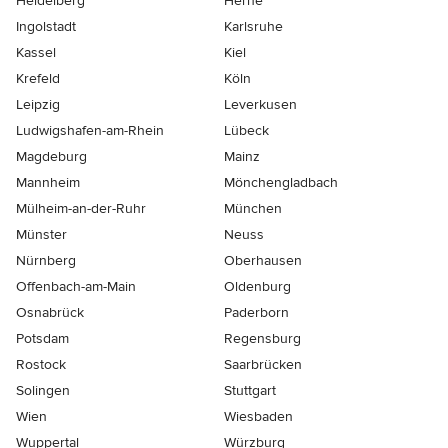
Heidelberg
Herne
Ingolstadt
Karlsruhe
Kassel
Kiel
Krefeld
Köln
Leipzig
Leverkusen
Ludwigshafen-am-Rhein
Lübeck
Magdeburg
Mainz
Mannheim
Mönchen­gladbach
Mülheim-an-der-Ruhr
München
Münster
Neuss
Nürnberg
Oberhausen
Offenbach-am-Main
Oldenburg
Osnabrück
Paderborn
Potsdam
Regensburg
Rostock
Saarbrücken
Solingen
Stuttgart
Wien
Wiesbaden
Wuppertal
Würzburg