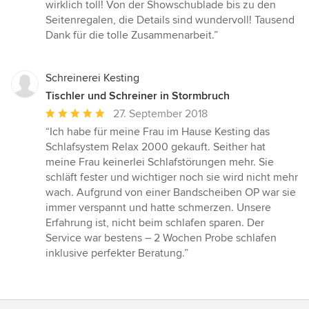
wirklich toll! Von der Showschublade bis zu den
Seitenregalen, die Details sind wundervoll! Tausend
Dank für die tolle Zusammenarbeit.”
Schreinerei Kesting
Tischler und Schreiner in Stormbruch
Durchschnittliche
27. September 2018
Bewertung:
“Ich habe für meine Frau im Hause Kesting das
5
Schlafsystem Relax 2000 gekauft. Seither hat
von
meine Frau keinerlei Schlafstörungen mehr. Sie
5
schläft fester und wichtiger noch sie wird nicht mehr
Sternen
wach. Aufgrund von einer Bandscheiben OP war sie
immer verspannt und hatte schmerzen. Unsere
Erfahrung ist, nicht beim schlafen sparen. Der
Service war bestens – 2 Wochen Probe schlafen
inklusive perfekter Beratung.”