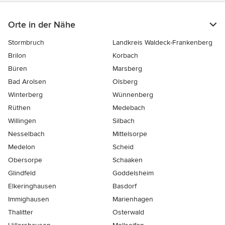
Orte in der Nähe
Stormbruch
Landkreis Waldeck-Frankenberg
Brilon
Korbach
Büren
Marsberg
Bad Arolsen
Olsberg
Winterberg
Wünnenberg
Rüthen
Medebach
Willingen
Silbach
Nesselbach
Mittelsorpe
Medelon
Scheid
Obersorpe
Schaaken
Glindfeld
Goddelsheim
Elkeringhausen
Basdorf
Immighausen
Marienhagen
Thalitter
Osterwald