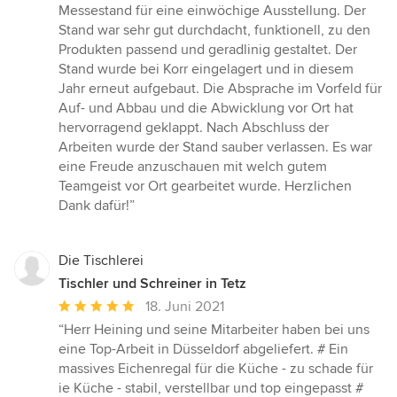
5
Messestand für eine einwöchige Ausstellung. Der
von
Stand war sehr gut durchdacht, funktionell, zu den
5
Produkten passend und geradlinig gestaltet. Der
Sternen
Stand wurde bei Korr eingelagert und in diesem
Jahr erneut aufgebaut. Die Absprache im Vorfeld für
Auf- und Abbau und die Abwicklung vor Ort hat
hervorragend geklappt. Nach Abschluss der
Arbeiten wurde der Stand sauber verlassen. Es war
eine Freude anzuschauen mit welch gutem
Teamgeist vor Ort gearbeitet wurde. Herzlichen
Dank dafür!”
Die Tischlerei
Tischler und Schreiner in Tetz
Durchschnittliche
18. Juni 2021
Bewertung:
“Herr Heining und seine Mitarbeiter haben bei uns
5
eine Top-Arbeit in Düsseldorf abgeliefert. # Ein
von
massives Eichenregal für die Küche - zu schade für
5
ie Küche - stabil, verstellbar und top eingepasst #