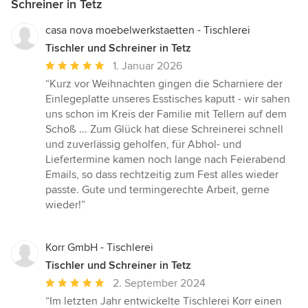
Schreiner in Tetz
casa nova moebelwerkstaetten - Tischlerei
Tischler und Schreiner in Tetz
Durchschnittliche
1. Januar 2026
Bewertung:
“Kurz vor Weihnachten gingen die Scharniere der
5
Einlegeplatte unseres Esstisches kaputt - wir sahen
von
uns schon im Kreis der Familie mit Tellern auf dem
5
Schoß ... Zum Glück hat diese Schreinerei schnell
Sternen
und zuverlässig geholfen, für Abhol- und
Liefertermine kamen noch lange nach Feierabend
Emails, so dass rechtzeitig zum Fest alles wieder
passte. Gute und termingerechte Arbeit, gerne
wieder!”
Korr GmbH - Tischlerei
Tischler und Schreiner in Tetz
Durchschnittliche
2. September 2024
Bewertung:
“Im letzten Jahr entwickelte Tischlerei Korr einen