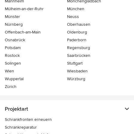
Mannheim
Mönchen­gladbach
Mülheim-an-der-Ruhr
München
Münster
Neuss
Nürnberg
Oberhausen
Offenbach-am-Main
Oldenburg
Osnabrück
Paderborn
Potsdam
Regensburg
Rostock
Saarbrücken
Solingen
Stuttgart
Wien
Wiesbaden
Wuppertal
Würzburg
Zürich
Projektart
Schrankfronten erneuern
Schrankreparatur