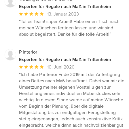
Experten für Regale nach Maß in Trittenheim
Durchschnittliche
13. Januar 2023
Bewertung:
“Tolles Team! super Arbeit! Habe einen Tisch nach
5
meinen Wünschen fertigen lassen und wir sind
von
absolut begeistert. Danke für die tolle Arbeit!”
5
Sternen
P Interior
Experten für Regale nach Maß in Trittenheim
Durchschnittliche
10. Juni 2020
Bewertung:
“Ich habe P interior Ende 2019 mit der Anfertigung
5
eines Bettes nach Maß beauftragt. Dabei war mir die
von
Umsetzung meiner eigenen Vorstellu gen zur
5
Herstellung eines individuellen Möbelstückes sehr
Sternen
wichtig. In diesem Sinne wurde auf meine Wünsche
vom Beginn der Planung, über die digitale
Mitgestaltung bis zur endgültigen Fertigstellung
stetig eingegangen, jedoch auch konstruktive Kritik
eingebracht, welche dann auch nachvollziehbar gut