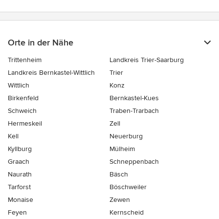
Orte in der Nähe
Trittenheim
Landkreis Trier-Saarburg
Landkreis Bernkastel-Wittlich
Trier
Wittlich
Konz
Birkenfeld
Bernkastel-Kues
Schweich
Traben-Trarbach
Hermeskeil
Zell
Kell
Neuerburg
Kyllburg
Mülheim
Graach
Schneppenbach
Naurath
Bäsch
Tarforst
Böschweiler
Monaise
Zewen
Feyen
Kernscheid