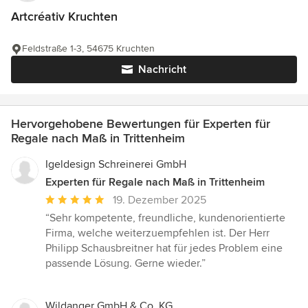
Artcréativ Kruchten
Feldstraße 1-3, 54675 Kruchten
Nachricht
Hervorgehobene Bewertungen für Experten für
Regale nach Maß in Trittenheim
Igeldesign Schreinerei GmbH
Experten für Regale nach Maß in Trittenheim
Durchschnittliche
19. Dezember 2025
Bewertung:
“Sehr kompetente, freundliche, kundenorientierte
5
Firma, welche weiterzuempfehlen ist. Der Herr
von
Philipp Schausbreitner hat für jedes Problem eine
5
passende Lösung. Gerne wieder.”
Sternen
Wildanger GmbH & Co. KG