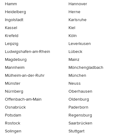
Hamm
Hannover
Heidelberg
Herne
Ingolstadt
Karlsruhe
Kassel
Kiel
Krefeld
Köln
Leipzig
Leverkusen
Ludwigshafen-am-Rhein
Lübeck
Magdeburg
Mainz
Mannheim
Mönchen­gladbach
Mülheim-an-der-Ruhr
München
Münster
Neuss
Nürnberg
Oberhausen
Offenbach-am-Main
Oldenburg
Osnabrück
Paderborn
Potsdam
Regensburg
Rostock
Saarbrücken
Solingen
Stuttgart