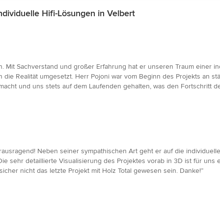
ividuelle Hifi-Lösungen in Velbert
n. Mit Sachverstand und großer Erfahrung hat er unseren Traum einer i
in die Realität umgesetzt. Herr Pojoni war vom Beginn des Projekts an st
cht und uns stets auf dem Laufenden gehalten, was den Fortschritt des 
rausragend! Neben seiner sympathischen Art geht er auf die individuel
ie sehr detaillierte Visualisierung des Projektes vorab in 3D ist für un
icher nicht das letzte Projekt mit Holz Total gewesen sein. Danke!”