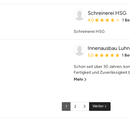
Schreinerei HSG
Durchschnittliche Bewe
4,0
1 B
Schreinerei HSG
Innenausbau Luhn
Durchschnittliche Bewe
5,0
1 B
Schon seit über 30 Jahren, ko
Fertigkeit und Zuverlässigkeit b
Mehr
Weiter
1
2
3