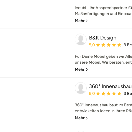
lecubi - Ihr Ansprechpartner 
Maßanfertigungen und Einbaumö
Mehr
B&K Design
Durchschnittliche Bewe
5,0
3 B
Für Deine Möbel geben wir Alle
unsere Möbel. Wir beraten, ent
Mehr
360° Innenausba
Durchschnittliche Bewe
5,0
3 B
360° Innenausbau baut im Best
entwickelten Ideen in Ihren R
Mehr