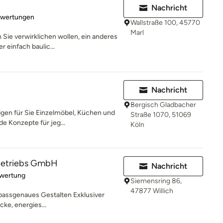
Nachricht
rtung: 3.8 von 5 Sternen
ewertungen
Wallstraße 100, 45770
Marl
 Sie verwirklichen wollen, ein anderes
 einfach baulic...
Nachricht
Bergisch Gladbacher
igen für Sie Einzelmöbel, Küchen und
Straße 1070, 51069
e Konzepte für jeg...
Köln
 Betriebs GmbH
Nachricht
rtung: 5 von 5 Sternen
ewertung
Siemensring 86,
47877 Willich
d passgenaues Gestalten Exklusiver
cke, energies...