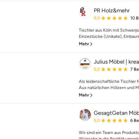
PR Holz&mehr
Durchschnittliche Bewe
5,0
10 
Tischler aus Köln mit Schwerpu
Einzestücke (Unikate), Einbaum
Mehr
Julius Möbel | krea
Durchschnittliche Bewe
5,0
7 B
Als leidenschaftliche Tischler
Aus natürlichen Hölzern und Mat
Mehr
GesagtGetan Möb
Durchschnittliche Bewe
5,0
6 B
Wir sind ein Team aus Produktd
Wünsche in die Realität umsetzt