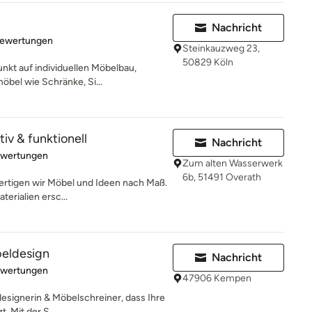
Nachricht
rtung: 5 von 5 Sternen
Bewertungen
Steinkauzweg 23,
50829 Köln
nkt auf individuellen Möbelbau,
öbel wie Schränke, Si...
tiv & funktionell
Nachricht
rtung: 5 von 5 Sternen
ewertungen
Zum alten Wasserwerk
6b, 51491 Overath
 fertigen wir Möbel und Ideen nach Maß.
erialien ersc...
eldesign
Nachricht
rtung: 5 von 5 Sternen
ewertungen
47906 Kempen
esignerin & Möbelschreiner, dass Ihre
. Mit der S...