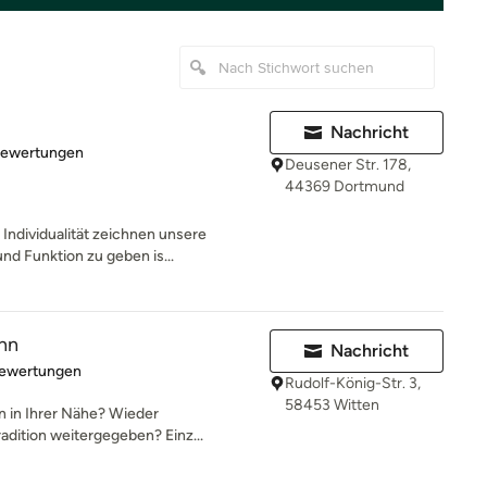
Nachricht
rtung: 5 von 5 Sternen
Bewertungen
Deusener Str. 178,
44369 Dortmund
Individualität zeichnen unsere
nd Funktion zu geben is...
nn
Nachricht
rtung: 5 von 5 Sternen
Bewertungen
Rudolf-König-Str. 3,
58453 Witten
en in Ihrer Nähe? Wieder
radition weitergegeben? Einz...