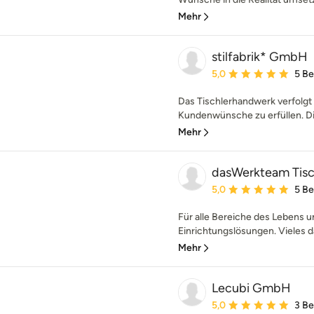
Mehr
stilfabrik* GmbH
Durchschnittliche Bewe
5,0
5 B
Das Tischlerhandwerk verfolgt s
Kundenwünsche zu erfüllen. Die
Mehr
dasWerkteam Tisc
Durchschnittliche Bewe
5,0
5 B
Für alle Bereiche des Lebens u
Einrichtungslösungen. Vieles d
Mehr
Lecubi GmbH
Durchschnittliche Bewe
5,0
3 B