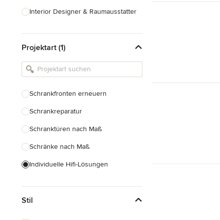
Interior Designer & Raumausstatter
Küchenplanung
Projektart (1)
Landschaftsarchitekten
Armaturen & Sanitärbedarf
Beleuchtung
Schrankfronten erneuern
Einbauschränke
Schrankreparatur
Alle anzeigen
Schranktüren nach Maß
Schränke nach Maß
Individuelle Hifi-Lösungen
Möbel nach Maß
Stil
Küchenschränke nach Maß
Regale nach Maß