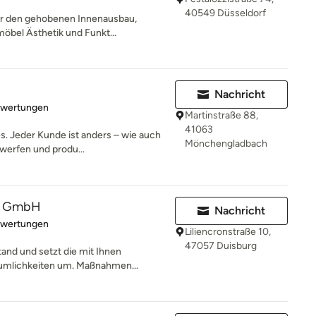
40549 Düsseldorf
für den gehobenen Innenausbau,
bel Ästhetik und Funkt...
Nachricht
rtung: 5 von 5 Sternen
ewertungen
Martinstraße 88,
41063
s. Jeder Kunde ist anders – wie auch
Mönchengladbach
werfen und produ...
u GmbH
Nachricht
rtung: 5 von 5 Sternen
ewertungen
Liliencronstraße 10,
47057 Duisburg
and und setzt die mit Ihnen
äumlichkeiten um. Maßnahmen...