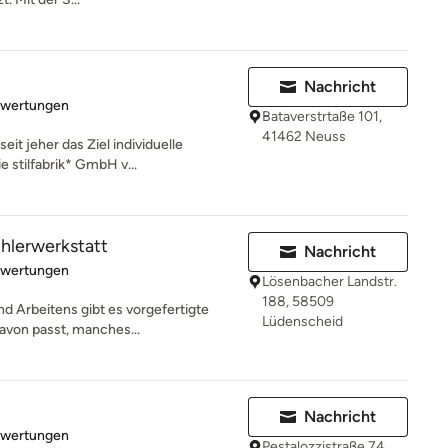
Nachricht
rtung: 5 von 5 Sternen
ewertungen
Bataverstrtaße 101,
41462 Neuss
eit jeher das Ziel individuelle
 stilfabrik* GmbH v...
hlerwerkstatt
Nachricht
rtung: 5 von 5 Sternen
ewertungen
Lösenbacher Landstr.
188, 58509
nd Arbeitens gibt es vorgefertigte
Lüdenscheid
avon passt, manches...
Nachricht
rtung: 5 von 5 Sternen
ewertungen
Pestalozzistraße 74,