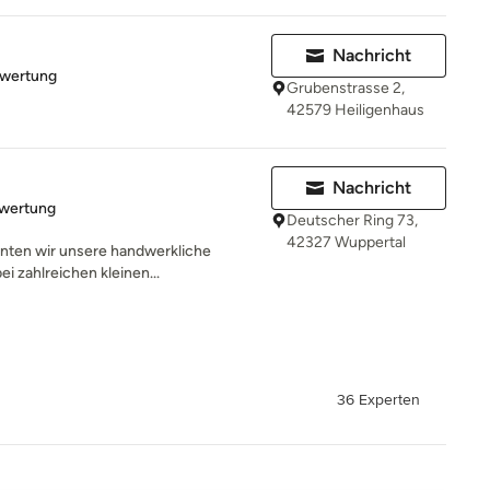
Nachricht
rtung: 4 von 5 Sternen
ewertung
Grubenstrasse 2,
42579 Heiligenhaus
Nachricht
rtung: 5 von 5 Sternen
ewertung
Deutscher Ring 73,
42327 Wuppertal
nnten wir unsere handwerkliche
ei zahlreichen kleinen...
36 Experten