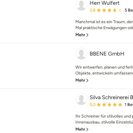
Herr Wulfert
Durchschnittliche Bewe
3,8
5 B
Manchmal ist es ein Traum, den
Mal praktische Erwägungen oder
Mehr
BBENE GmbH
Wir entwerfen, planen und fert
Objekte, entwickeln umfassend
Mehr
Silva Schreinerei
Durchschnittliche Bewe
5,0
1 B
Ihr Schreiner für stilvolles un
Innenausbau, stilvolle Einzelstü
Mehr