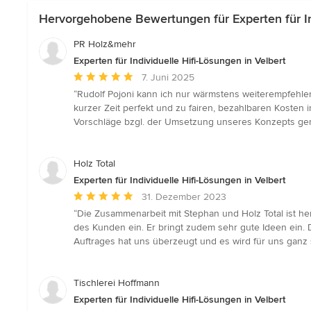
Hervorgehobene Bewertungen für Experten für Ind
PR Holz&mehr
Experten für Individuelle Hifi-Lösungen in Velbert
Durchschnittliche
7. Juni 2025
Bewertung:
“Rudolf Pojoni kann ich nur wärmstens weiterempfehle
5
kurzer Zeit perfekt und zu fairen, bezahlbaren Kosten 
von
Vorschläge bzgl. der Umsetzung unseres Konzepts gema
5
Sternen
Holz Total
Experten für Individuelle Hifi-Lösungen in Velbert
Durchschnittliche
31. Dezember 2023
Bewertung:
“Die Zusammenarbeit mit Stephan und Holz Total ist he
5
des Kunden ein. Er bringt zudem sehr gute Ideen ein. D
von
Auftrages hat uns überzeugt und es wird für uns ganz s
5
Sternen
Tischlerei Hoffmann
Experten für Individuelle Hifi-Lösungen in Velbert