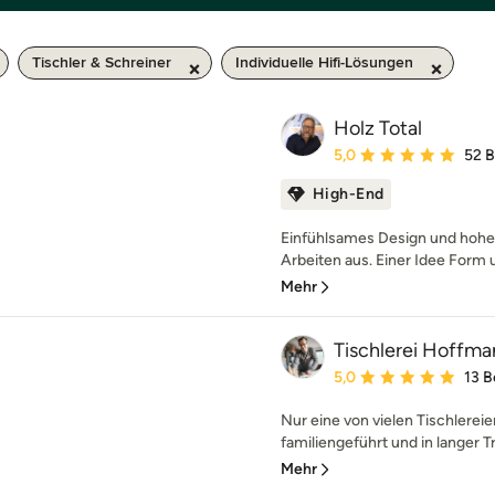
Tischler & Schreiner
Individuelle Hifi-Lösungen
Holz Total
Durchschnittliche Bewe
5,0
52 
High-End
Einfühlsames Design und hohe 
Arbeiten aus. Einer Idee Form u
Mehr
Tischlerei Hoffma
Durchschnittliche Bewe
5,0
13 
Nur eine von vielen Tischlerei
familiengeführt und in langer T
Mehr