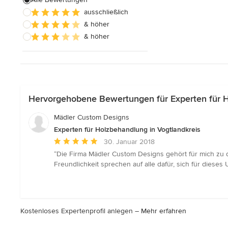
ausschließlich
Schreinerarbeiten
& höher
Holzbehandlung
& höher
Alle anzeigen
Hervorgehobene Bewertungen für Experten für H
Mädler Custom Designs
Experten für Holzbehandlung in Vogtlandkreis
Durchschnittliche
30. Januar 2018
Bewertung:
“Die Firma Mädler Custom Designs gehört für mich zu d
5
Freundlichkeit sprechen auf alle dafür, sich für diese
von
5
Sternen
Kostenloses Expertenprofil anlegen –
Mehr erfahren