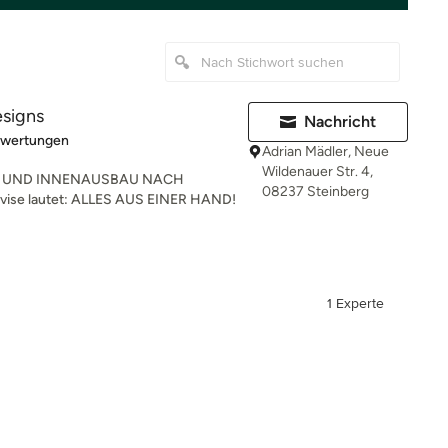
signs
Nachricht
rtung: 5 von 5 Sternen
ewertungen
Adrian Mädler, Neue
Wildenauer Str. 4,
G UND INNENAUSBAU NACH
08237 Steinberg
e lautet: ALLES AUS EINER HAND!
1 Experte