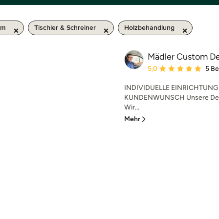
km
Tischler & Schreiner
Holzbehandlung
Mädler Custom De
Durchschnittliche Bewe
5,0
5 B
INDIVIDUELLE EINRICHTUN
KUNDENWUNSCH Unsere Devis
Wir...
Mehr