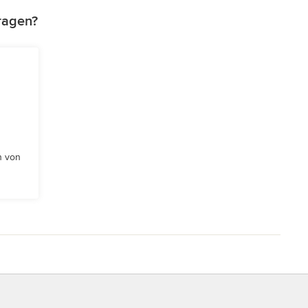
tragen?
n von