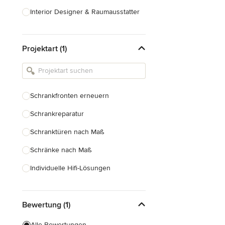
Interior Designer & Raumausstatter
Küchenplanung
Projektart (1)
Landschaftsarchitekten
Armaturen & Sanitärbedarf
Beleuchtung
Schrankfronten erneuern
Einbauschränke
Schrankreparatur
Alle anzeigen
Schranktüren nach Maß
Schränke nach Maß
Individuelle Hifi-Lösungen
Möbel nach Maß
Bewertung (1)
Küchenschränke nach Maß
Regale nach Maß
Alle Bewertungen