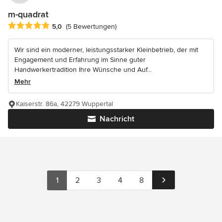
m-quadrat
Durchschnittliche Bewertung: 5 von 5 Sternen
5,0
(5 Bewertungen)
Wir sind ein moderner, leistungsstarker Kleinbetrieb, der mit
Engagement und Erfahrung im Sinne guter
Handwerkertradition Ihre Wünsche und Auf...
Mehr
Kaiserstr. 86a, 42279 Wuppertal
Nachricht
1
2
3
4
8