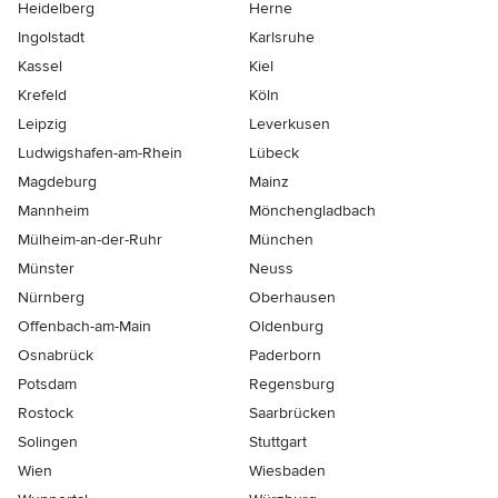
Heidelberg
Herne
Ingolstadt
Karlsruhe
Kassel
Kiel
Krefeld
Köln
Leipzig
Leverkusen
Ludwigshafen-am-Rhein
Lübeck
Magdeburg
Mainz
Mannheim
Mönchen­gladbach
Mülheim-an-der-Ruhr
München
Münster
Neuss
Nürnberg
Oberhausen
Offenbach-am-Main
Oldenburg
Osnabrück
Paderborn
Potsdam
Regensburg
Rostock
Saarbrücken
Solingen
Stuttgart
Wien
Wiesbaden