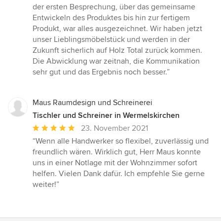
5
der ersten Besprechung, über das gemeinsame
von
Entwickeln des Produktes bis hin zur fertigem
5
Produkt, war alles ausgezeichnet. Wir haben jetzt
Sternen
unser Lieblingsmöbelstück und werden in der
Zukunft sicherlich auf Holz Total zurück kommen.
Die Abwicklung war zeitnah, die Kommunikation
sehr gut und das Ergebnis noch besser.”
Maus Raumdesign und Schreinerei
Tischler und Schreiner in Wermelskirchen
Durchschnittliche
23. November 2021
Bewertung:
“Wenn alle Handwerker so flexibel, zuverlässig und
5
freundlich wären. Wirklich gut, Herr Maus konnte
von
uns in einer Notlage mit der Wohnzimmer sofort
5
helfen. Vielen Dank dafür. Ich empfehle Sie gerne
Sternen
weiter!”