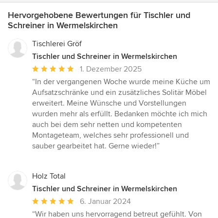
Hervorgehobene Bewertungen für Tischler und
Schreiner in Wermelskirchen
Tischlerei Gröf
Tischler und Schreiner in Wermelskirchen
Durchschnittliche
1. Dezember 2025
Bewertung:
“In der vergangenen Woche wurde meine Küche um
5
Aufsatzschränke und ein zusätzliches Solitär Möbel
von
erweitert. Meine Wünsche und Vorstellungen
5
wurden mehr als erfüllt. Bedanken möchte ich mich
Sternen
auch bei dem sehr netten und kompetenten
Montageteam, welches sehr professionell und
sauber gearbeitet hat. Gerne wieder!”
Holz Total
Tischler und Schreiner in Wermelskirchen
Durchschnittliche
6. Januar 2024
Bewertung:
“Wir haben uns hervorragend betreut gefühlt. Von