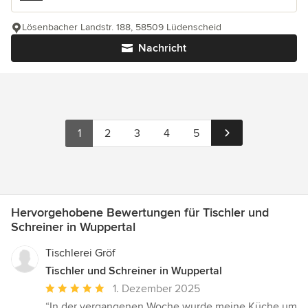
Lösenbacher Landstr. 188, 58509 Lüdenscheid
Nachricht
1
2
3
4
5
Hervorgehobene Bewertungen für Tischler und
Schreiner in Wuppertal
Tischlerei Gröf
Tischler und Schreiner in Wuppertal
Durchschnittliche
1. Dezember 2025
Bewertung:
“In der vergangenen Woche wurde meine Küche um