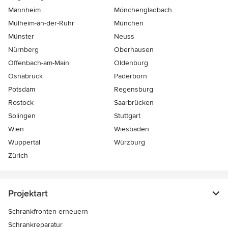
Mannheim
Mönchen­gladbach
Mülheim-an-der-Ruhr
München
Münster
Neuss
Nürnberg
Oberhausen
Offenbach-am-Main
Oldenburg
Osnabrück
Paderborn
Potsdam
Regensburg
Rostock
Saarbrücken
Solingen
Stuttgart
Wien
Wiesbaden
Wuppertal
Würzburg
Zürich
Projektart
Schrankfronten erneuern
Schrankreparatur