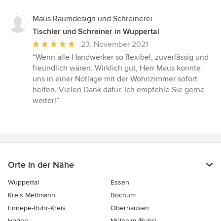
Maus Raumdesign und Schreinerei
Tischler und Schreiner in Wuppertal
Durchschnittliche
23. November 2021
Bewertung:
“Wenn alle Handwerker so flexibel, zuverlässig und
5
freundlich wären. Wirklich gut, Herr Maus konnte
von
uns in einer Notlage mit der Wohnzimmer sofort
5
helfen. Vielen Dank dafür. Ich empfehle Sie gerne
Sternen
weiter!”
Orte in der Nähe
Wuppertal
Essen
Kreis Mettmann
Bochum
Ennepe-Ruhr-Kreis
Oberhausen
Hagen
Mülheim (Ruhr)