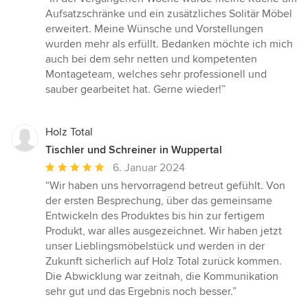
5
Aufsatzschränke und ein zusätzliches Solitär Möbel
von
erweitert. Meine Wünsche und Vorstellungen
5
wurden mehr als erfüllt. Bedanken möchte ich mich
Sternen
auch bei dem sehr netten und kompetenten
Montageteam, welches sehr professionell und
sauber gearbeitet hat. Gerne wieder!”
Holz Total
Tischler und Schreiner in Wuppertal
Durchschnittliche
6. Januar 2024
Bewertung:
“Wir haben uns hervorragend betreut gefühlt. Von
5
der ersten Besprechung, über das gemeinsame
von
Entwickeln des Produktes bis hin zur fertigem
5
Produkt, war alles ausgezeichnet. Wir haben jetzt
Sternen
unser Lieblingsmöbelstück und werden in der
Zukunft sicherlich auf Holz Total zurück kommen.
Die Abwicklung war zeitnah, die Kommunikation
sehr gut und das Ergebnis noch besser.”